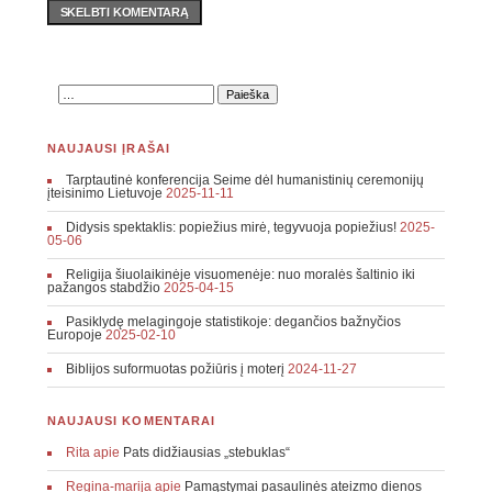
SKELBTI KOMENTARĄ
NAUJAUSI ĮRAŠAI
Tarptautinė konferencija Seime dėl humanistinių ceremonijų
įteisinimo Lietuvoje
2025-11-11
Didysis spektaklis: popiežius mirė, tegyvuoja popiežius!
2025-
05-06
Religija šiuolaikinėje visuomenėje: nuo moralės šaltinio iki
pažangos stabdžio
2025-04-15
Pasiklydę melagingoje statistikoje: degančios bažnyčios
Europoje
2025-02-10
Biblijos suformuotas požiūris į moterį
2024-11-27
NAUJAUSI KOMENTARAI
Rita
apie
Pats didžiausias „stebuklas“
Regina-marija
apie
Pamąstymai pasaulinės ateizmo dienos