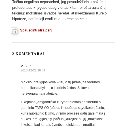
Tačiau negalima nepastebėti, jog pasaulėžiūriniu požiūriu
profesoriaus knygose daug vienas kitam prieštaraujančių
teiginių: mokslinės išvados neretai atskiedžiamos Kūrėjo
hipoteze, natūralioji evoliucija – kreacionizmu.
Spausdinti straipsnį
2 KOMENTARAI
V. B.
:
2013-12-22 16:59
Mokslo ir religijos kova – tai, visų pirma, ne teorinės
polemikos dalykas, o istorinis faktas. Ši kova
neišvengiama ir ateityje.
Tikėjimas „antgamtiška kūryba” niekaip nesiderina su
gamtiniu TAPSMO (būties ir nebūties sąveikos) dėsniu,
kuris nuolatinio kitimo, virsmo procese galų gale mala į
dulkes ir religijas, t.y. pačius „kūrėjus” su jų „mokslais”.
Ir keista, kad kartais žymūs intelektualai, eruditai,