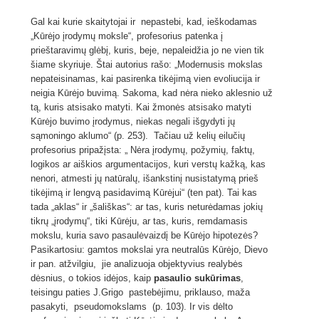
Gal kai kurie skaitytojai ir nepastebi, kad, ieškodamas
„Kūrėjo įrodymų moksle“, profesorius patenka į
prieštaravimų glėbį, kuris, beje, nepaleidžia jo ne vien tik
šiame skyriuje. Štai autorius rašo: „Modernusis mokslas
nepateisinamas, kai pasirenka tikėjimą vien evoliucija ir
neigia Kūrėjo buvimą. Sakoma, kad nėra nieko aklesnio už
tą, kuris atsisako matyti. Kai žmonės atsisako matyti
Kūrėjo buvimo įrodymus, niekas negali išgydyti jų
sąmoningo aklumo“ (p. 253). Tačiau už kelių eilučių
profesorius pripažįsta: „ Nėra įrodymų, požymių, faktų,
logikos ar aiškios argumentacijos, kuri verstų kažką, kas
nenori, atmesti jų natūralų, išankstinį nusistatymą prieš
tikėjimą ir lengvą pasidavimą Kūrėjui“ (ten pat). Tai kas
tada „aklas“ ir „šališkas“: ar tas, kuris neturėdamas jokių
tikrų „įrodymų“, tiki Kūrėju, ar tas, kuris, remdamasis
mokslu, kuria savo pasaulėvaizdį be Kūrėjo hipotezės?
Pasikartosiu: gamtos mokslai yra neutralūs Kūrėjo, Dievo
ir pan. atžvilgiu, jie analizuoja objektyvius realybės
dėsnius, o tokios idėjos, kaip
pasaulio sukūrimas
,
teisingu paties J.Grigo pastebėjimu, priklauso, maža
pasakyti, pseudomokslams (p. 103). Ir vis dėlto