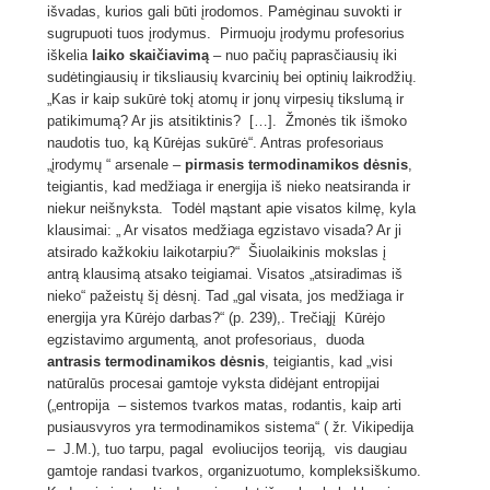
išvadas, kurios gali būti įrodomos. Pamėginau suvokti ir
sugrupuoti tuos įrodymus. Pirmuoju
įrodymu profesorius
iškelia
laiko skaičiavimą
– nuo pačių paprasčiausių iki
sudėtingiausių ir tiksliausių kvarcinių bei optinių laikrodžių.
„Kas ir kaip sukūrė tokį atomų ir jonų virpesių tikslumą ir
patikimumą? Ar jis atsitiktinis? […]. Žmonės tik išmoko
naudotis tuo, ką Kūrėjas sukūrė“. Antras
profesoriaus
„įrodymų “ arsenale –
pirmasis termodinamikos dėsnis
,
teigiantis, kad medžiaga ir energija iš nieko neatsiranda ir
niekur neišnyksta. Todėl mąstant apie visatos kilmę, kyla
klausimai: „ Ar visatos medžiaga egzistavo visada? Ar ji
atsirado kažkokiu laikotarpiu?“ Šiuolaikinis mokslas į
antrą klausimą atsako teigiamai. Visatos „atsiradimas iš
nieko“ pažeistų šį dėsnį. Tad „gal visata, jos medžiaga ir
energija yra Kūrėjo darbas?“ (p. 239),. Trečiąjį Kūrėjo
egzistavimo argumentą, anot profesoriaus, duoda
antrasis termodinamikos dėsnis
, teigiantis, kad „visi
natūralūs procesai gamtoje vyksta didėjant entropijai
(„entropija – sistemos tvarkos matas, rodantis, kaip arti
pusiausvyros yra termodinamikos sistema“ ( žr. Vikipedija
– J.M.), tuo tarpu, pagal evoliucijos teoriją, vis daugiau
gamtoje randasi tvarkos, organizuotumo, kompleksiškumo.