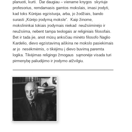
planuoti, kurti. Dar daugiau – viename knygos skyriuje
profesorius, remdamasis gamtos mokslais, imasi įrodyti,
kad toks Kūrėjas egzistuoja, arba, jo žodžiais, bando
surasti „Kūrėjo įrodymą moksle“. Kaip žinome,
mokslininkai tokiais įrodymais niekad neužsiiminėjo ir
neužsiima, nebent tampa teologais ar religiniais filosofais.
Bet ir tada jie, anot mūsų anksčiau minėto filosofo Naglio
Kardelio, dievo egzistavimą aiškina ne mokslo pasiekimais
ar jo nesėkmėmis, o tikėjimu į dievo buvimą paremta
logika. Tikėjimas religingo žmogaus sąmonėje visada turi
pirmenybę paliudijimo ir įrodymo atžvilgiu.