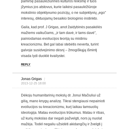
pamiršę pasaulėžiūrinės kultūros reikšmę ir tuos
įžymius jos atstovus, kurie laikėsi pasaulėžiūroje
mokslinio objektyvumo pozicijų, o ne subjektyvių „ego”
interesų, diktuojamų besaikio biologinio instinkto.
Gaila, kad prof. J Grigas, anot žaidybinės pasakėlės
mažiems vaikučiams, „ir tam davė, ir tams davė”,
painiodamas evoliucijos teoriją su mistiniu
kreacionizmu. Bet gal labai stebėtis neverta, turint
galvoje susidvejinimo dėsnį – žmogiškąją išmintį
visada lydi duoklė kvailystei.
REPLY
Jonas Grigas
:
2013-12-25 18:00
Dėkoju humanitarinių mokslų dr. Jonui Mačiuliui už
gilią, mano knygų analizę. Tikrai stengiausi nepainioti
evoliucijos su kreacionizmu, kurį laikau tamsuolių
ideologija. Matau evoliucijos trūkumus. Matau ir ribas,
už kurių mokslas dar negali pažvelgti, nors jų nuolat
mažėja. Todėl negaliu užsidėti akidangčių ir žvelgti į