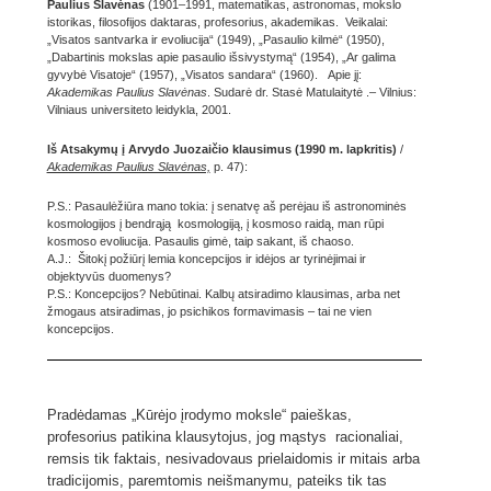
Paulius Slavėnas
(1901–1991, matematikas, astronomas, mokslo
istorikas, filosofijos daktaras, profesorius, akademikas. Veikalai:
„Visatos santvarka ir evoliucija“ (1949), „Pasaulio kilmė“ (1950),
„Dabartinis mokslas apie pasaulio išsivystymą“ (1954), „Ar galima
gyvybė Visatoje“ (1957), „Visatos sandara“ (1960). Apie jį:
Akademikas Paulius Slavėnas
. Sudarė dr. Stasė Matulaitytė .– Vilnius:
Vilniaus universiteto leidykla, 2001.
Iš Atsakymų į Arvydo Juozaičio klausimus (1990 m. lapkritis)
/
Akademikas Paulius Slavėnas,
p. 47):
P.S.: Pasaulėžiūra mano tokia: į senatvę aš perėjau iš astronominės
kosmologijos į bendrąją kosmologiją, į kosmoso raidą, man rūpi
kosmoso evoliucija. Pasaulis gimė, taip sakant, iš chaoso.
A.J.: Šitokį požiūrį lemia koncepcijos ir idėjos ar tyrinėjimai ir
objektyvūs duomenys?
P.S.: Koncepcijos? Nebūtinai. Kalbų atsiradimo klausimas, arba net
žmogaus atsiradimas, jo psichikos formavimasis – tai ne vien
koncepcijos.
Pradėdamas „Kūrėjo įrodymo moksle“ paieškas,
profesorius patikina klausytojus, jog mąstys racionaliai,
remsis tik faktais, nesivadovaus prielaidomis ir mitais arba
tradicijomis, paremtomis neišmanymu, pateiks tik tas