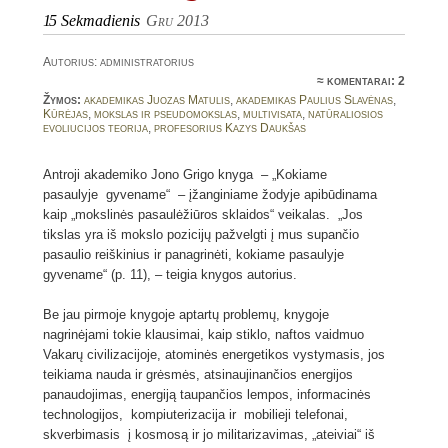
15
Sekmadienis
Gru 2013
Autorius: administratorius
≈
komentarai: 2
Žymos:
akademikas Juozas Matulis
,
akademikas Paulius Slavėnas
,
Kūrėjas
,
mokslas ir pseudomokslas
,
multivisata
,
natūraliosios
evoliucijos teorija
,
profesorius Kazys Daukšas
Antroji akademiko Jono Grigo knyga – „Kokiame
pasaulyje gyvename“ – įžanginiame žodyje apibūdinama
kaip „mokslinės pasaulėžiūros sklaidos“ veikalas. „Jos
tikslas yra iš mokslo pozicijų pažvelgti į mus supančio
pasaulio reiškinius ir panagrinėti, kokiame pasaulyje
gyvename“ (p. 11), – teigia knygos autorius.
Be jau pirmoje knygoje aptartų problemų, knygoje
nagrinėjami tokie klausimai, kaip stiklo, naftos vaidmuo
Vakarų civilizacijoje, atominės energetikos vystymasis, jos
teikiama nauda ir grėsmės, atsinaujinančios energijos
panaudojimas, energiją taupančios lempos, informacinės
technologijos, kompiuterizacija ir mobilieji telefonai,
skverbimasis į kosmosą ir jo militarizavimas, „ateiviai“ iš