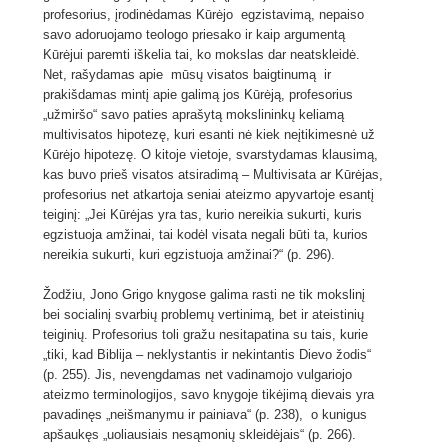
profesorius, įrodinėdamas Kūrėjo egzistavimą, nepaiso
savo adoruojamo teologo priesako ir kaip argumentą
Kūrėjui paremti iškelia tai, ko mokslas dar neatskleidė.
Net, rašydamas apie mūsų visatos baigtinumą ir
prakišdamas mintį apie galimą jos Kūrėją, profesorius
„užmiršo“ savo paties aprašytą mokslininkų keliamą
multivisatos hipotezę, kuri esanti nė kiek neįtikimesnė už
Kūrėjo hipotezę. O kitoje vietoje, svarstydamas klausimą,
kas buvo prieš visatos atsiradimą – Multivisata ar Kūrėjas,
profesorius net atkartoja seniai ateizmo apyvartoje esantį
teiginį: „Jei Kūrėjas yra tas, kurio nereikia sukurti, kuris
egzistuoja amžinai, tai kodėl visata negali būti ta, kurios
nereikia sukurti, kuri egzistuoja amžinai?“ (p. 296).
Žodžiu, Jono Grigo knygose galima rasti ne tik mokslinį
bei socialinį svarbių problemų vertinimą, bet ir ateistinių
teiginių. Profesorius toli gražu nesitapatina su tais, kurie
„tiki, kad Biblija – neklystantis ir nekintantis Dievo žodis“
(p. 255). Jis, nevengdamas net vadinamojo vulgariojo
ateizmo terminologijos, savo knygoje tikėjimą dievais yra
pavadinęs „neišmanymu ir painiava“ (p. 238), o kunigus
apšaukęs „uoliausiais nesąmonių skleidėjais“ (p. 266).