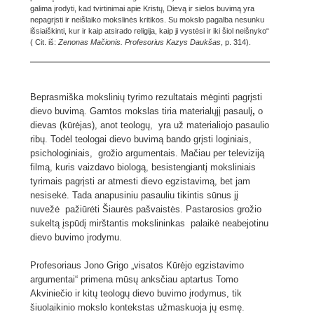
galima įrodyti, kad tvirtinimai apie Kristų, Dievą ir sielos buvimą yra
nepagrįsti ir neišlaiko mokslinės kritikos. Su mokslo pagalba nesunku
išsiaiškinti, kur ir kaip atsirado religija, kaip ji vystėsi ir iki šiol neišnyko“
( Cit. iš:
Zenonas Mačionis. Profesorius Kazys Daukšas
, p. 314).
Beprasmiška mokslinių tyrimo rezultatais mėginti pagrįsti
dievo buvimą. Gamtos mokslas tiria materialųjį pasaulį
,
o
dievas (kūrėjas), anot teologų, yra už materialiojo pasaulio
ribų. Todėl teologai dievo buvimą bando grįsti loginiais,
psichologiniais, grožio argumentais. Mačiau per televiziją
filmą, kuris vaizdavo biologą, besistengiantį moksliniais
tyrimais pagrįsti ar atmesti dievo egzistavimą, bet jam
nesisekė. Tada anapusiniu pasauliu tikintis sūnus jį
nuvežė pažiūrėti Šiaurės pašvaistės. Pastarosios grožio
sukeltą įspūdį mirštantis mokslininkas palaikė neabejotinu
dievo buvimo įrodymu.
Profesoriaus Jono Grigo „visatos Kūrėjo egzistavimo
argumentai“ primena mūsų anksčiau aptartus Tomo
Akviniečio ir kitų teologų dievo buvimo įrodymus, tik
šiuolaikinio mokslo kontekstas užmaskuoja jų esmę.