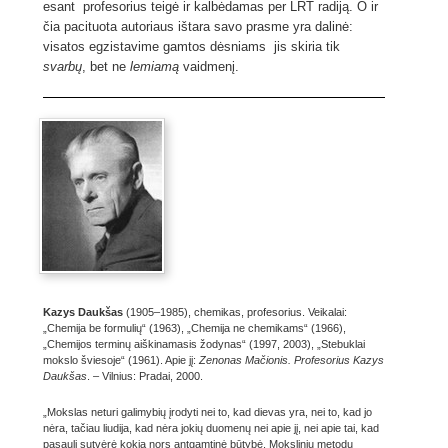
esant profesorius teigė ir kalbėdamas per LRT radiją. O ir
čia pacituota autoriaus ištara savo prasme yra dalinė:
visatos egzistavime gamtos dėsniams jis skiria tik
svarbų
, bet ne
lemiamą
vaidmenį.
Kazys Daukšas
(1905–1985), chemikas, profesorius. Veikalai:
„Chemija be formulių“ (1963), „Chemija ne chemikams“ (1966),
„Chemijos terminų aiškinamasis žodynas“ (1997, 2003), „Stebuklai
mokslo šviesoje“ (1961). Apie jį:
Zenonas Mačionis. Profesorius Kazys
Daukšas
. – Vilnius: Pradai, 2000.
„Mokslas neturi galimybių įrodyti nei to, kad dievas yra, nei to, kad jo
nėra, tačiau liudija, kad nėra jokių duomenų nei apie jį, nei apie tai, kad
pasaulį sutvėrė kokia nors antgamtinė būtybė. Moksliniu metodu