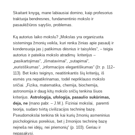
Skaitant knygą, mane labiausiai domino, kaip profesorius
traktuoja bendresnes, fundamentinio mokslo ir
pasaulėžiūros sąryšio, problemas.
Ką autorius laiko mokslu? „Mokslas yra organizuota
sisteminga žmonių veikla, kuri renka žinias apie pasaulį ir
kondensuoja jas į patikimus dėsnius ir taisykles“, – teigia
autorius ir pateikia mokslo atradimų kriterijus –
„pasikartojimas“, „išmatavimai“, „sutapimai“,
„euristiškumas“, „informacijos elegantiškumas“ (žr. p. 112–
113). Bet koks teiginys, neatitinkantis šių kriterijų, iš
esmės yra nepatikrinamas, todėl nepriklauso mokslo
sričiai. „Fizika, matematika, chemija, biochemija,
astronomija ir daug kitų mokslo sričių tenkina šiuos
kriterijus.
Astrologija, ufologija, pasaulio sukūrimas,
deja, ne
(mano pabr. – J.M.). Fiziniai mokslai, paremti
teorija, sudaro tvirtą civilizacijos techninę bazę.
Pseudomokslai tenkina tik kai kurių žmonių asmeninius
psichologinius poreikius, bet į žmonijos techninę bazę
neįneša nei idėjų, nei priemonių“ (p. 103). Geriau ir
nepasakysi.