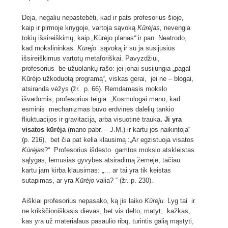
Deja, negaliu nepastebėti, kad ir pats profesorius šioje,
kaip ir pirmoje knygoje, vartoja sąvoką
Kūrėjas,
nevengia
tokių išsireiškimų, kaip
„
Kūrėjo planas
“
ir pan. Neatrodo,
kad mokslininkas
Kūrėjo
sąvoką ir su ja susijusius
išsireiškimus vartotų metaforiškai. Pavyzdžiui,
profesorius be užuolankų rašo: jei jonai susijungia „pagal
Kūrėjo užkoduotą programą“, viskas gerai, jei ne – blogai,
atsiranda vėžys (žr. p. 66). Remdamasis mokslo
išvadomis, profesorius teigia: „Kosmologai mano, kad
esminis mechanizmas buvo erdvinės dalelių tankio
fliuktuacijos ir gravitacija, arba visuotinė trauka
. Ji yra
visatos kūrėja
(mano pabr. – J.M.)
ir kartu jos naikintoja“
(p. 216), bet čia pat kelia klausimą :„Ar egzistuoja visatos
Kūrėjas
?“ Profesorius išdėsto gamtos mokslo atskleistas
sąlygas, lėmusias gyvybės atsiradimą žemėje, tačiau
kartu jam kirba klausimas: „… ar tai yra tik keistas
sutapimas, ar yra
Kūrėjo
valia? “ (žr. p. 230).
Aiškiai profesorius nepasako, ką jis laiko
Kūrėju
. Lyg tai ir
ne krikščioniškasis dievas, bet vis dėlto, matyt, kažkas,
kas yra už materialaus pasaulio ribų, turintis galią mąstyti,