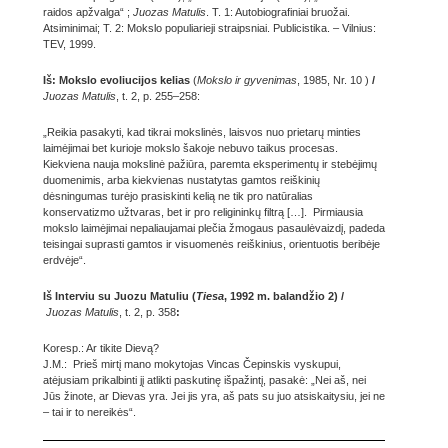
raidos apžvalga“ ;
Juozas Matulis
. T. 1: Autobiografiniai bruožai.
Atsiminimai; T. 2: Mokslo populiarieji straipsniai. Publicistika. – Vilnius:
TEV, 1999.
Iš: Mokslo evoliucijos kelias
(
Mokslo ir gyvenimas
, 1985, Nr. 10 )
/
Juozas Matulis
, t. 2, p. 255–258:
„Reikia pasakyti, kad tikrai mokslinės, laisvos nuo prietarų minties
laimėjimai bet kurioje mokslo šakoje nebuvo taikus procesas.
Kiekviena nauja mokslinė pažiūra, paremta eksperimentų ir stebėjimų
duomenimis, arba kiekvienas nustatytas gamtos reiškinių
dėsningumas turėjo prasiskinti kelią ne tik pro natūralias
konservatizmo užtvaras, bet ir pro religininkų filtrą […]. Pirmiausia
mokslo laimėjimai nepaliaujamai plečia žmogaus pasaulėvaizdį, padeda
teisingai suprasti gamtos ir visuomenės reiškinius, orientuotis beribėje
erdvėje“.
Iš Interviu su Juozu Matuliu (
Tiesa
, 1992 m. balandžio 2) /
Juozas Matulis
, t. 2, p. 358
:
Koresp.: Ar tikite Dievą?
J.M.: Prieš mirtį mano mokytojas Vincas Čepinskis vyskupui,
atėjusiam prikalbinti jį atlikti paskutinę išpažintį, pasakė: „Nei aš, nei
Jūs žinote, ar Dievas yra. Jei jis yra, aš pats su juo atsiskaitysiu, jei ne
– tai ir to nereikės“.