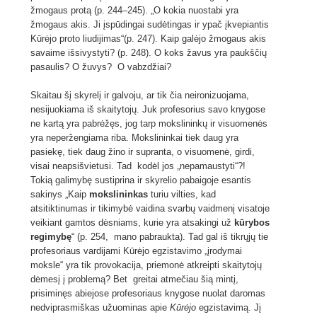
žmogaus protą (p. 244–245). „O kokia nuostabi yra
žmogaus akis. Ji įspūdingai sudėtingas ir ypač įkvepiantis
Kūrėjo proto liudijimas“(p. 247). Kaip galėjo žmogaus akis
savaime išsivystyti? (p. 248). O koks žavus yra paukščių
pasaulis? O žuvys? O vabzdžiai?
Skaitau šį skyrelį ir galvoju, ar tik čia neironizuojama,
nesijuokiama iš skaitytojų. Juk profesorius savo knygose
ne kartą yra pabrėžęs, jog tarp mokslininkų ir visuomenės
yra neperžengiama riba. Mokslininkai tiek daug yra
pasiekę, tiek daug žino ir supranta, o visuomenė, girdi,
visai neapsišvietusi. Tad kodėl jos „nepamaustyti“?!
Tokią galimybę sustiprina ir skyrelio pabaigoje esantis
sakinys „Kaip
mokslininkas
turiu vilties, kad
atsitiktinumas ir tikimybė vaidina svarbų vaidmenį visatoje
veikiant gamtos dėsniams, kurie yra atsakingi už
kūrybos
regimybę
“ (p. 254, mano pabraukta). Tad gal iš tikrųjų tie
profesoriaus vardijami Kūrėjo egzistavimo „įrodymai
moksle“ yra tik provokacija, priemonė atkreipti skaitytojų
dėmesį į problemą? Bet greitai atmečiau šią mintį,
prisiminęs abiejose profesoriaus knygose nuolat daromas
nedviprasmiškas užuominas apie
Kūrėjo
egzistavimą. Jį