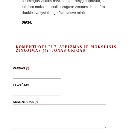
sudėtingus visatos reiškinius pernelyg paprastai, kaip
tai daro mokslo truputį paragavę žmonės. Ir tai nėra
duoklė kvailystei, o geičiau laisvė minčiai.
REPLY
KOMENTUOTI "I.7. ATEIZMAS IR MOKSLINIS
ŽINOJIMAS (4): JONAS GRIGAS"
VARDAS
(*)
EL-PAŠTAS
KOMENTARAS
(*)