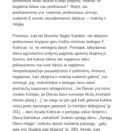
profesorius imasi ieškoti Kūrėjo įrodymų moksle. Ar
begalima labiau sau prieštarauti? Matyt, tas
prieštaravimas yra nulemtas profesoriaus užmojo
suderinti iš esmės nesuderinamus dalykus – mokslą ir
religiją.
Priminsiu, kad nei filosofas Naglis Kardelis, nei abiejose
profesoriaus knygose geru žodžiu minimas teologas F.
Kolinzas to nė nemėgina daryti. Pirma
s
i
s
, laikydamas
dievo egzistavimo įrodymų pagrindu apriorinį tikėjimą jo
buvimu, bet kokius faktus bei regėjimus laiko
priklausomus nuo tuos faktus ar regėjimus
interpretuojančiojo pasaulėžiūros ir įsitikinimų. Antrasis,
teigdamas, kad „tikėjimą ir mokslą suderinti galima“, turi
omenyje, jog mokslininkai ir teologai neva neturi
priežasčių tarpusavio antagonizmui. „Jei Dievas yra visos
visatos Kūrėjas, jei Dievas buvo sumanęs tikslų žmonijos
kilmės planą […], tai vargu ar jam gali kelti grėsmę kuklios
mūsų proto pastangos perprasti Jo kūrinijos didingumą“ (p.
241), – daro išvadą Kolinzas ir perspėja uolius tikėjimo į
Dievą šalininkus „nekaišioti“ mokslo spragų dievu. „Spragų
Dievo religija“, mokslui darant nuolatinę pažangą, „galų
gale ims žlugdyti patį tikėjimą“ (p. 205). Atrodo, kad