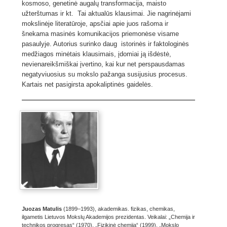
kosmoso, genetinė augalų transformacija, maisto
užterštumas ir kt. Tai aktualūs klausimai. Jie nagrinėjami
mokslinėje literatūroje, apsčiai apie juos rašoma ir
šnekama masinės komunikacijos priemonėse visame
pasaulyje. Autorius surinko daug istorinės ir faktologinės
medžiagos minėtais klausimais, įdomiai ją išdėstė,
nevienareikšmiškai įvertino, kai kur net perspausdamas
negatyviuosius su mokslo pažanga susijusius procesus.
Kartais net pasigirsta apokaliptinės gaidelės.
Juozas Matulis
(1899–1993), akademikas. fizikas, chemikas,
ilgametis Lietuvos Mokslų Akademijos prezidentas. Veikalai: „Chemija ir
technikos progresas“ (1970), „Fizikinė chemija“ (1999), „Mokslo