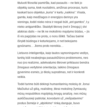
tituluoti filosofai pamiršta, kad pasaulis – ne tiek jo
objektų suma, kiek nuolatinis, amžinas procesas, kuris
kaskart tuos objektus „kuria” ir kartu „naikina”. Visata,
gamta, kaip medžiagos ir energijos derinys yra
vieninga, todėl nieko nėra ir negali būti „ant gamtos”, t.y.
nieko antgamtiško. Skaldyti tikrovę (net ir žmogų) į dvi
atskiras dalis – ne tik ne mokslinio mąstymo būdas, – jis
iš vis pagrįstas ne protu, o noru išlikti. Tačiau baimė
išnykti būdinga ir keturkojams, ir net bekojams
gyvūnams… Jiems proto nereikia…
Lietuvos inteligentija, kaip tautos sąmoningumo vedlys,
turėtų būti neabejinga pasaulėžiūros problemoms, nes
nuo jos realizmo, adekvatumo tikrovei priklauso bendra
žmogaus vertybinė orientacija, laikino žmogaus
gyvenimo esmės, jo tikslų supratimas, net ir konkreti
veikla.
Todėl turime būti dėkingi humanitarinių mokslų dr. Jonui
Mačiuliui už gilią, realistinę, tikrai mokslinę žymiausių
mūsų respublikos mąstytojų knygų analizę, nes mūsų
aukščiausieji patriotai, kovodami už „viešpatavimo“
postus žemėje ir „atpirkimo“ rinką danguje, buvo