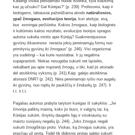
Kadangi visata plėsdamasi nuolat išsenka, kyla klausimą:
kas ją užsuko? Gal Kūrėjas?“ (p. 239). Profesoriui, kaip ir
teologams, labiausiai pažeidžiama atrodo
natūraliosios,
ypač žmogaus, evoliucijos teorija
, kuri ateityje, esą,
bus esmingai peržiūrėta. Kokios žmogaus, kaip biologinės
ir kultūrinės kaitos rezultato, evoliucijos teorijos spragos
autoriui sukelia mintis apie Kūrėją? Suakmenėjusiose
gyvūnų iškasenose nerasta jokių pereinamųjų formų nuo
primityvių gyvūnų iki žmogaus“ (p. 246). Visi organizmai
yra sudėtingi – kai kurie nuostabiai. Ir jų negalima
supaprastinti. Niekas nesugeba sukurti net ląstelės,
nekalbant jau apie mąstantį žmogų, o tiki, kad jis atsirado
dėl atsitiktinių vyksmų (p. 241).Kaip galėjo atsitiktinai
atsirasti DNR? (p. 242). Nėra pereinamojo ryšio nuo augalų
iki gyvūnų, nuo roplių iki paukščių ir žinduolių (p. 247). Ir
t.t. ir t.t.
Pagaliau autorius prabyla tarytum kunigas iš sakyklos .„Jei
žmonija paliktų maistą, koks jis buvo, ir valgytų tai, ką
Kūrėjas sukūrė, išnyktų daugelis ligų ir visokiausių su
maistu susijusių negalių (p. 244). „Joks žmogus negali
sukurti žmogiškojo proto. Viskas, ką žmogus sukuria, yra
prasčiau už protą. Todėl tik didesnis protas galėjo sukurti