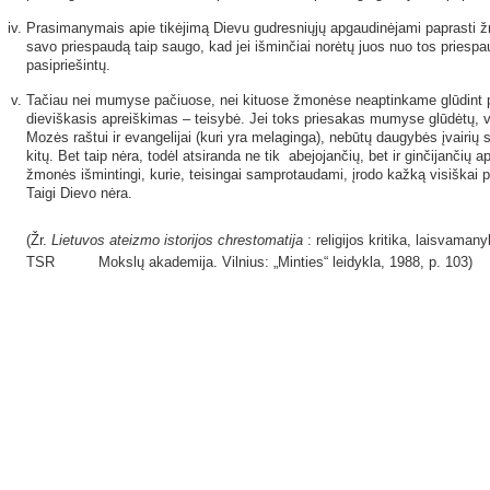
Prasimanymais apie tikėjimą Dievu gudresniųjų apgaudinėjami paprasti ž
savo priespaudą taip saugo, kad jei išminčiai norėtų juos nuo tos priespa
pasipriešintų.
Tačiau nei mumyse pačiuose, nei kituose žmonėse neaptinkame glūdint pr
dieviškasis apreiškimas – teisybė. Jei toks priesakas mumyse glūdėtų, vi
Mozės raštui ir evangelijai (kuri yra melaginga), nebūtų daugybės įvairių 
kitų. Bet taip nėra, todėl atsiranda ne tik abejojančių, bet ir ginčijančių a
žmonės išmintingi, kurie, teisingai samprotaudami, įrodo kažką visiškai pri
Taigi Dievo nėra.
(Žr.
Lietuvos ateizmo istorijos chrestomatija
: religijos kritika, laisvaman
TSR Mokslų akademija. Vilnius: „Minties“ leidykla, 1988, p. 103)