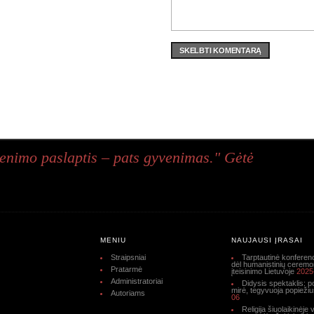
SKELBTI KOMENTARĄ
enimo paslaptis – pats gyvenimas." Gėtė
MENIU
NAUJAUSI ĮRAŠAI
Straipsniai
Tarptautinė konferen
dėl humanistinių ceremo
Pratarmė
įteisinimo Lietuvoje
2025
Administratoriai
Didysis spektaklis: p
mirė, tegyvuoja popiežiu
Autoriams
06
Religija šiuolaikinėje