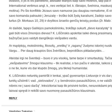
dvasios, o jis iš vis paniekino, atsisakė Marijos kaip savo motinos, taip pat i
International vertimus angl. k., nes vertėjai liet. k. iškraipo, švelnina, mask
motina). Po šio konflikto Jėzaus savo namuose jau daugiau nematome, iš vis 
savo komanda patraukė į Jeruzalę – troško būti žydų karaliumi, žadėjo savo
turtus (žr. Morkaus 10, 29) ir dvylikos Izraelio genčių teisėjų postus (žr. Mato 
Ar dailidė, tapęs Galilėjos pamokslininku, trokštąs sukurti „dievo karalystę“ I
gali būti visos žmonijos dievas? K. Liščinskis apskritai laikė dievą prasima
bažnyčiai juos valdyti dangiškojo viešpaties vardu.
Ar mąstytojų, mokslininkų, filosofų, „eretikų“ ir „raganų“ žudymo istorinį nu
Vargu… Per daug kraupios šios žvėriškos, beprotiškos piktadarystės…
Ateistai irgi ne šventieji – buvo ir yra visokių, tame tarpe ir smurtautojų. Tači
„viešpatavimo“ žmogui klausimu – tik realistai, o tuo pačiu ir ateistai, laikosi pr
o ne tie, kurie vis dar klupdo žmogų, yra tikrieji humanistai.
K. Liščinskio neturėtų pamiršti ir lenkai, ypač gyvenantys Lietuvoje ir vis dar 
turėtų užsiimti t. vad. „sielovados“, t. y. bendrosios pasaulėžiūros, o ne valdžio
nibrės ne į savo daržą“. Inkvizitoriai kaip tik prisivirė košės, nesuvokdami 
laisvai spręsti ir reikšti savo nuomonę pasaulėžiūros klausimais.
REPLY
Vaidotas Sakalas
: