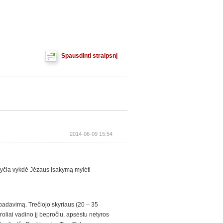
Spausdinti straipsnį
2014-06-09 15:54
žnyčia vykdė Jėzaus įsakymą mylėti
padavimą. Trečiojo skyriaus (20 – 35
roliai vadino jį bepročiu, apsėstu netyros