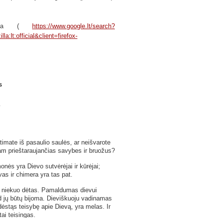
torija (
https://www.google.lt/search?
t:official&client=firefox-
s
timate iš pasaulio saulės, ar neišvarote
m prieštaraujančias savybes ir bruožus?
ės yra Dievo sutvėrėjai ir kūrėjai;
vas ir chimera yra tas pat.
čia niekuo dėtas. Pamaldumas dievui
d jų būtų bijoma. Dieviškuoju vadinamas
 dėstąs teisybę apie Dievą, yra melas. Ir
ai teisingas.