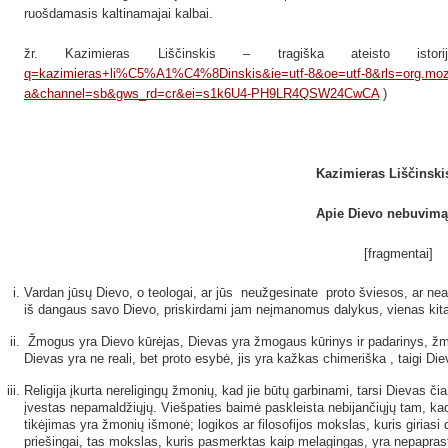
ruošdamasis kaltinamajai kalbai.
žr. Kazimieras Liščinskis – tragiška ateisto is
q=kazimieras+li%C5%A1%C4%8Dinskis&ie=utf-8&oe=utf-8&rls=org.mozilla:l
a&channel=sb&gws_rd=cr&ei=s1k6U4-PH9LR4QSW24CwCA
)
Kazimieras Liščinski
Apie Dievo nebuvimą
[fragmentai]
Vardan jūsų Dievo, o teologai, ar jūs neužgesinate proto šviesos, ar nea
iš dangaus savo Dievo, priskirdami jam neįmanomus dalykus, vienas kita
Žmogus yra Dievo kūrėjas, Dievas yra žmogaus kūrinys ir padarinys, žmon
Dievas yra ne reali, bet proto esybė, jis yra kažkas chimeriška , taigi Die
Religija įkurta nereligingų žmonių, kad jie būtų garbinami, tarsi Dievas 
įvestas nepamaldžiųjų. Viešpaties baimė paskleista nebijančiųjų tam, ka
tikėjimas yra žmonių išmonė; logikos ar filosofijos mokslas, kuris giriasi
priešingai, tas mokslas, kuris pasmerktas kaip melagingas, yra nepaprast