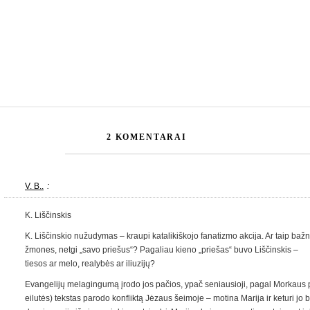
2 KOMENTARAI
V. B..
:
K. Liščinskis
K. Liščinskio nužudymas – kraupi katalikiškojo fanatizmo akcija. Ar taip ba
žmones, netgi „savo priešus“? Pagaliau kieno „priešas“ buvo Liščinskis –
tiesos ar melo, realybės ar iliuzijų?
Evangelijų melagingumą įrodo jos pačios, ypač seniausioji, pagal Morkaus 
eilutės) tekstas parodo konfliktą Jėzaus šeimoje – motina Marija ir keturi jo b