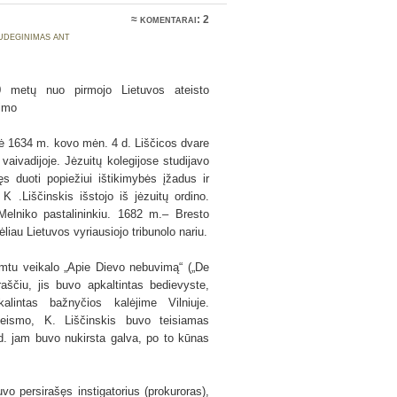
≈
komentarai: 2
udeginimas ant
metų nuo pirmojo Lietuvos ateisto
mimo
ė 1634 m. kovo mėn. 4 d. Liščicos dvare
vaivadijoje. Jėzuitų kolegijose studijavo
kęs duoti popiežiui ištikimybės įžadus ir
K .Liščinskis išstojo iš jėzuitų ordino.
elniko pastalininkiu. 1682 m.– Bresto
liau Lietuvos vyriausiojo tribunolo nariu.
imtu veikalo „Apie Dievo nebuvimą“ („De
raščiu, jis buvo apkaltintas bedievyste,
lintas bažnyčios kalėjime Vilniuje.
teismo, K. Liščinskis buvo teisiamas
. jam buvo nukirsta galva, po to kūnas
vo persirašęs instigatorius (prokuroras),