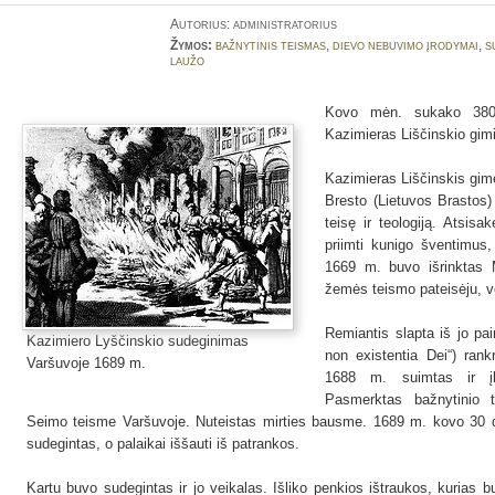
Autorius: administratorius
Žymos:
bažnytinis teismas
,
dievo nebuvimo įrodymai
,
s
laužo
Kovo mėn. sukako 380 
Kazimieras Liščinskio gi
Kazimieras Liščinskis gim
Bresto (Lietuvos Brastos) 
teisę ir teologiją. Atsisa
priimti kunigo šventimus, 
1669 m. buvo išrinktas M
žemės teismo pateisėju, vė
Remiantis slapta iš jo pa
Kazimiero Lyščinskio sudeginimas
non existentia Dei“) rank
Varšuvoje 1689 m.
1688 m. suimtas ir įka
Pasmerktas bažnytinio 
Seimo teisme Varšuvoje. Nuteistas mirties bausme. 1689 m. kovo 30 d
sudegintas, o palaikai iššauti iš patrankos.
Kartu buvo sudegintas ir jo veikalas. Išliko penkios ištraukos, kurias bu