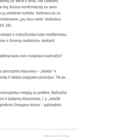
r brolių (žr. Beck‘o arba The Gideons
uoja šią Jėzaus konfrontaciją su savo
jų santykiai nutrūko. Netrukus jis su
 mokiniams „jau šiuo metu“ didžiulius
19, 28).
zraelyje ir nukryžiuotas kaip maištininkas,
nymu ir žmonių mulkinimu, siekiant
sikaltimą kada nors nusiplaus bažnyčia?
au principiniu klausimu – „kūrėjo“ ir
otu ir faktais pagrįstos pozicijos. Tik jie,
painiojantys religiją su politika. Bažnyčia
s ir įstatymų klausimais, t. y. „nekišti
prigimtinės žmogaus teisės – galimybės
2014-07-16 12:56