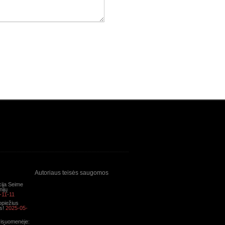
Autoriaus teisės saugomos
cija Seime
nijų
-11-11
opiežius
s!
2025-05-
 visuomenėje: