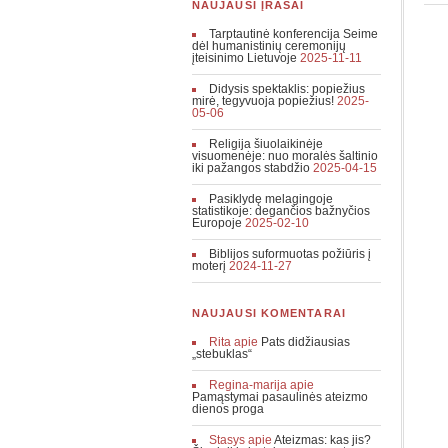
NAUJAUSI ĮRAŠAI
Tarptautinė konferencija Seime
dėl humanistinių ceremonijų
įteisinimo Lietuvoje
2025-11-11
Didysis spektaklis: popiežius
mirė, tegyvuoja popiežius!
2025-
05-06
Religija šiuolaikinėje
visuomenėje: nuo moralės šaltinio
iki pažangos stabdžio
2025-04-15
Pasiklydę melagingoje
statistikoje: degančios bažnyčios
Europoje
2025-02-10
Biblijos suformuotas požiūris į
moterį
2024-11-27
NAUJAUSI KOMENTARAI
Rita
apie
Pats didžiausias
„stebuklas“
Regina-marija
apie
Pamąstymai pasaulinės ateizmo
dienos proga
Stasys
apie
Ateizmas: kas jis?