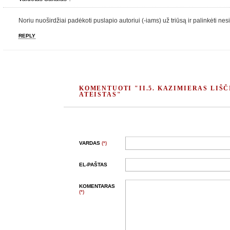
Noriu nuoširdžiai padėkoti puslapio autoriui (-iams) už triūsą ir palinkėti ne
REPLY
KOMENTUOTI "II.5. KAZIMIERAS LIŠČ
ATEISTAS"
VARDAS
(*)
EL-PAŠTAS
KOMENTARAS
(*)