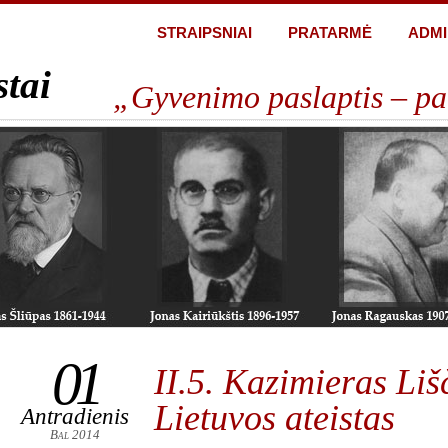
STRAIPSNIAI
PRATARMĖ
ADMI
stai
„Gyvenimo paslaptis – pa
01
II.5. Kazimieras Liš
Lietuvos ateistas
Antradienis
Bal 2014