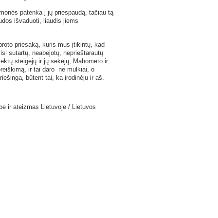
monės patenka į jų priespaudą, tačiau tą
udos išvaduoti, liaudis jiems
oto priesaką, kuris mus įtikintų, kad
si sutartų, neabejotų, neprieštarautų
sektų steigėjų ir jų sekėjų, Mahometo ir
preiškimą, ir tai daro ne mulkiai, o
ešinga, būtent tai, ką įrodinėju ir aš.
ybė ir ateizmas Lietuvoje / Lietuvos