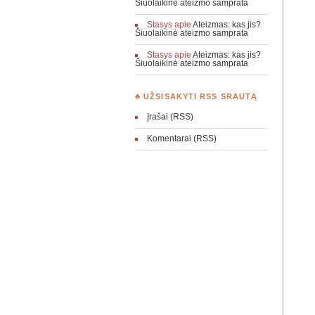
Šiuolaikinė ateizmo samprata
Stasys
apie
Ateizmas: kas jis?
Šiuolaikinė ateizmo samprata
Stasys
apie
Ateizmas: kas jis?
Šiuolaikinė ateizmo samprata
♣ UŽSISAKYTI RSS SRAUTĄ
Įrašai (RSS)
Komentarai (RSS)