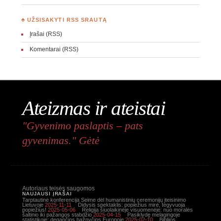
♣ UŽSISAKYTI RSS SRAUTĄ
Įrašai (RSS)
Komentarai (RSS)
Ateizmas ir ateistai
"Gyvenimo paslaptis – pats
gyvenimas." Gėtė
Autoriaus teisės saugomos
NAUJAUSI ĮRAŠAI
Tarptautinė konferencija Seime dėl humanistinių ceremonijų įteisinimo
Lietuvoje
2025-11-11
Didysis spektaklis: popiežius mirė, tegyvuoja
popiežius!
2025-05-06
Religija šiuolaikinėje visuomenėje: nuo moralės
šaltinio iki pažangos stabdžio
2025-04-15
Pasiklydę melagingoje
statistikoje: degančios bažnyčios Europoje
2025-02-10
Biblijos