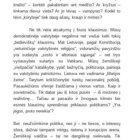
krašto“ – kentėti pakabintam ant medžio? Ar kryžius –
tinkama dievui vieta? Ar jo tėvas – vampyras? Kodėl to
tėvo „kūryboje“ tiek daug ašarų, kraujo ir mirties?
Ne tik nėra atsakymų į šiuos klausimus. Mūsų
demokratinėje valstybėje negalima net viešai kelti tokių
„bedieviškų“ klausimų. Mat Lietuvoje, pagal Konstituciją
„neturinčioje valstybinės religijos“, viduramžių pavyzdžiu
yra sudaryta „sosto ir altoriaus sąjunga“ – net trys
vyriausybės sutartys su Vatikanu. Mūsų žemiškieji
„viešpačiai“ katalikybę, ypač bažnyčią, politizuoja, painioja
su valstybiniu patriotizmu. Lietuva net vadinama „Marijos
žeme“. Tarytum krikščionybė turėtų nacionalinį pobūdį.
Pasaulėžiūros sferoje žaidžiama į vienus vartus. Kaip ir
sovietmečiu. Tik dabar jau iš kitos pusės – iš mistinės į
realistinę… Tačiau ar pasaulio ir žmogaus kilmės bei
esmės klausimų sprendimas priklauso politikams? „Yra
jėgos, proto nereikia“?
Bet neužsiimkime politika, nes ji – ne tiesos, o interesų
sfera, dažnai tampanti intrigų, rietenų ir korupcijos arena.
Žemiškoji valdžia – tai ne dangiškoji sielovada. Tik