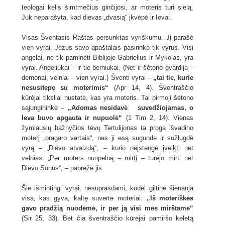
teologai kelis šimtmečius ginčijosi, ar moteris turi sielą.
Juk neparašyta, kad dievas „dvasią“ įkvėpė ir Ievai.
Visas Šventasis Raštas persunktas vyriškumu. Jį parašė
vien vyrai. Jėzus savo apaštalais pasirinko tik vyrus. Visi
angelai, ne tik paminėti Biblijoje Gabrielius ir Mykolas, yra
vyrai. Angeliukai – ir tie berniukai. (Net ir šėtono gvardija –
demonai, velniai – vien vyrai.) Šventi vyrai –
„tai tie, kurie
nesusitepę su moterimis“
(Apr 14, 4). Šventraščio
kūrėjai tiksliai nustatė, kas yra moteris. Tai pirmoji šėtono
sąjungininkė –
„Adomas nesidavė suvedžiojamas, o
Ieva buvo apgauta ir nupuolė“
(1 Tim 2, 14). Vienas
žymiausių bažnyčios tėvų Tertulijonas ta proga išvadino
moterį „pragaro vartais“, nes ji esą sugundė ir sužlugdė
vyrą – „Dievo atvaizdą“, – kurio neįstengė įveikti net
velnias. „Per moters nuopelną – mirtį – turėjo mirti net
Dievo Sūnus“, – pabrėžė jis.
Šie išmintingi vyrai, nesuprasdami, kodėl giltinė šienauja
visa, kas gyva, kaltę suvertė moteriai:
„Iš moteriškės
gavo pradžią nuodėmė, ir per ją visi mes mirštame“
(Sir 25, 33). Bet čia šventraščio kūrėjai pamiršo keletą