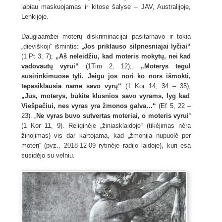
labiau maskuojamas ir kitose šalyse – JAV, Australijoje,
Lenkijoje.
Daugiaamžei moterų diskriminacijai pasitarnavo ir tokia
„dieviškoji“ išmintis: „
Jos priklauso silpnesniajai lyčiai“
(1 Pt 3, 7);
„Aš neleidžiu, kad moteris mokytų, nei kad
vadovautų vyrui“
(1Tim 2, 12);.
„Moterys tegul
susirinkimuose tyli. Jeigu jos nori ko nors išmokti,
tepasiklausia name savo vyrų“
(1 Kor 14, 34 – 35);
„Jūs, moterys, būkite klusnios savo vyrams, lyg kad
Viešpačiui, nes vyras yra žmonos galva…“
(Ef 5, 22 –
23). „
Ne vyras buvo sutvertas moteriai, o moteris vyrui
“
(1 Kor 11, 9). Religinėje „žiniasklaidoje“ (tikėjimas nėra
žinojimas) vis dar kartojama, kad „žmonija nupuolė per
moterį“ (pvz., 2018-12-09 rytinėje radijo laidoje), kuri esą
susidėjo su velniu.