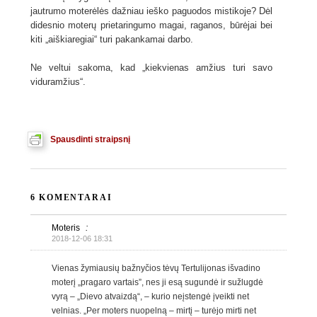
jautrumo moterėlės dažniau ieško paguodos mistikoje? Dėl
didesnio moterų prietaringumo magai, raganos, būrėjai bei
kiti „aiškiaregiai“ turi pakankamai darbo.
Ne veltui sakoma, kad „kiekvienas amžius turi savo
viduramžius“.
Spausdinti straipsnį
6 KOMENTARAI
Moteris
:
2018-12-06 18:31
Vienas žymiausių bažnyčios tėvų Tertulijonas išvadino
moterį „pragaro vartais”, nes ji esą sugundė ir sužlugdė
vyrą – „Dievo atvaizdą“, – kurio neįstengė įveikti net
velnias. „Per moters nuopelną – mirtį – turėjo mirti net