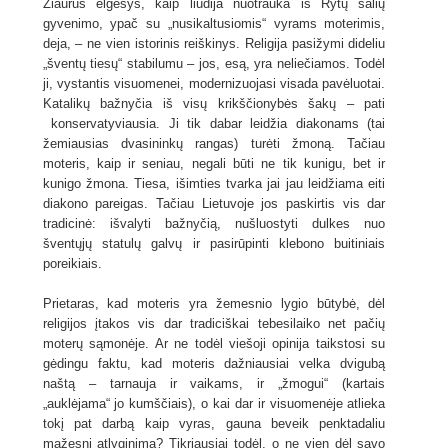
Žiaurus elgesys, kaip liudija nuotrauka iš Rytų šalių
gyvenimo, ypač su „nusikaltusiomis“ vyrams moterimis,
deja, – ne vien istorinis reiškinys. Religija pasižymi dideliu
„šventų tiesų“ stabilumu – jos, esą, yra neliečiamos. Todėl
ji, vystantis visuomenei, modernizuojasi visada pavėluotai.
Katalikų bažnyčia iš visų krikščionybės šakų – pati
konservatyviausia. Ji tik dabar leidžia diakonams (tai
žemiausias dvasininkų rangas) turėti žmoną. Tačiau
moteris, kaip ir seniau, negali būti ne tik kunigu, bet ir
kunigo žmona. Tiesa, išimties tvarka jai jau leidžiama eiti
diakono pareigas. Tačiau Lietuvoje jos paskirtis vis dar
tradicinė: išvalyti bažnyčią, nušluostyti dulkes nuo
šventųjų statulų galvų ir pasirūpinti klebono buitiniais
poreikiais.
Prietaras, kad moteris yra žemesnio lygio būtybė, dėl
religijos įtakos vis dar tradiciškai tebesilaiko net pačių
moterų sąmonėje. Ar ne todėl viešoji opinija taikstosi su
gėdingu faktu, kad moteris dažniausiai velka dvigubą
naštą – tarnauja ir vaikams, ir „žmogui“ (kartais
„auklėjama“ jo kumščiais), o kai dar ir visuomenėje atlieka
tokį pat darbą kaip vyras, gauna beveik penktadaliu
mažesnį atlyginimą? Tikriausiai todėl, o ne vien dėl savo