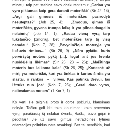
minėtų, taip pat stebina savo obskurantizm
u: „
Geriau yra
vyro piktumas kaip gera daranti moteriškė
“ (Sir 42, 14);
„Argi gali gimusis iš moteriškės pasirodyti
nesuteptas?
“ (Job 25, 4); „
Žmogus, gimęs iš
moteriškės, gyvena trumpą laiką ir yra pilnas daugelio
nelaimių“
(Job 14, 1);
„Radau vieną vyrą tarp
tūkstančio
[žmonių]
, bet moteriškės tarp tų visų
neradau“ (
Koh 7, 28); „
Pavydinčioje moteryje yra
liežuvis rimbas…“ (
Sir 26, 9).
„Nėra pykčio, kuris
perviršytų moters pyktį (…), tegul ant jos krenta
nusidėjėlių likimas“
(Sir 25, 23 – 26);
„Maištinga
moteris bus laikoma kale“ (
Sir 26, 25
); „Kartesnė už
mirtį yra moteriškė, kuri yra tinklas ir kurios širdis yra
slastai, o rankos – virvės. Kas patinka Dievui, tas
ištrūks nuo jos“
(Koh 7, 26);
„Gerai daro vyras,
neliesdamas moters“
(1 Kor 7, 1).
Ko verti šie teiginiai proto ir doros požiūriu, klausimas
nekyla. Tačiau gali kilti toks klausimas: koks procentas
vyrų, parašiusių šį nelabai šventą Raštą, buvo gėjai ir
pedofilai? Jie už savo įgimtus netradicinės lytinės
orientacijos polinkius nėra atsakingi. Bet tai nereiškia, kad