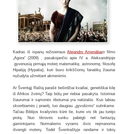
Kadras iš ispanų režisieriaus
Alejandro Amenábar
o filmo
„Agora“ (2009) , pasakojančio apie IV a. Aleksandrijoje
gyvenusią pirmąją moterį matematikę, astronomę, filosofę
Hipatiją (Hypatia), kuri buvo krikščionių fanatikų žiauriai
nužudyta užmėtant akmenimis.
Ar Šventąjį Raštą parašė beširdžiai kvailiai, genetiškai kilę
iš Afrikos žvėrių? Taip būtų per riebiai pasakyta. Istoriniai
žiaurumai ir sąmonės ribotumai yra natūralūs. Kuo labiau
skverbiamės į praeitį, tuo daugiau „gyvulizmo“ sutinkame.
Tačiau Biblijos kvailystes kūrė tie, kurie vis tik jau turėjo
protą. Nuo tikrovės sunku pabėgti net fantazijų
gamintojams. Normaliems vyrams išvis neįmanoma
išvengti moterų. Todėl Šventraštyje randame ir tokių