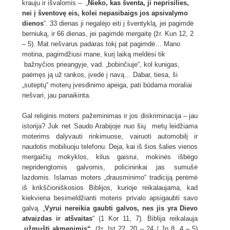
krauju ir išvalomis – „
Nieko, kas šventa, ji neprisilies,
nei į šventovę eis, kolei nepasibaigs jos apsivalymo
dienos
“. 33 dienas ji negalėjo eiti į šventyklą, jei pagimdė
berniuką, ir 66 dienas, jei pagimdė mergaitę (žr. Kun 12, 2
– 5). Mat nešvarus padaras tokį pat pagimdė… Mano
motina, pagimdžiusi mane, kurį laiką meldėsi tik
bažnyčios prieangyje, vad. „bobinčiuje“, kol kunigas,
paėmęs ją už rankos, įvedė į navą… Dabar, tiesa, ši
„suteptų“ moterų įvesdinimo apeiga, pati būdama moraliai
nešvari, jau panaikinta.
Gal religinis moters pažeminimas ir jos diskriminacija – jau
istorija? Juk net Saudo Arabijoje nuo šių metų leidžiama
moterims dalyvauti rinkimuose, vairuoti automobilį ir
naudotis mobiliuoju telefonu. Deja, kai iš šios šalies vienos
mergaičių mokyklos, kilus gaisrui, mokinės išbėgo
nepridengtomis galvomis, policininkai jas sumušė
lazdomis. Islamas moters „drausminimo“ tradiciją perėmė
iš krikščioniškosios Biblijos, kurioje reikalaujama, kad
kiekviena besimeldžianti moteris privalo apsigaubti savo
galvą. „
Vyrui nereikia gaubti galvos, nes jis yra Dievo
atvaizdas ir atšvaitas
“ (1 Kor 11, 7). Biblija reikalauja
„
užmušti akmenimis“
. (žr. Įst 22, 20 – 24 / Jn 8, 4 – 5)