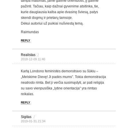
tampa matomas, jame galime orientuotis, jį galime
pažinti. Tačiau, kaip dažnai gyvenime atsitinka, tie,
kurie daugiausia kalba apie dvasinę šviesą, patys
skendi dogmų ir prietarų tamsoje.
Dėkui autoriui už puikiai nušviestą temą.
Raimundas
REPLY
Realistas
:
2018-12-09 11:40
Kartą Londono feministės demonstravo su šūkiu –
„Melskime Dievę! Ji padės mums”. Tokia demonstracija
neatrodo rimta. Bet ji verčia susimąstyti, ar pati religija
su savo vienpusiška „lytine orientacija” yra rimtas
reikalas.
REPLY
Sigitas
:
2019-01-31 21:34