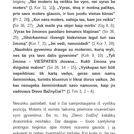
teiginių:
„Nei moteris ką reiškia be vyro, nei vyras be
moters“ (
1 Kor 11, 11
); „Vyras, tėvą ir motiną palikęs,
prie savo moters glausis, ir bus juodu vienas kūnas“
(
Pr 2, 24
); „Kur nėra moters, vaitoja tas, kam jos reikia“
(
Sir 36, 27); „
Juk meilė yra stipri kaip mirtis
“ (Gg 8, 6);
„
Vyras be žmonos pasidaro benamis klajūnas“
(Sir 36,
25);
„Ištvirkavimui išvengti kiekvienas tegul turi sau
žmoną” (
Kor 7, 2)
; „Jei vedi, nenusidedi“
(1 Kor 7, 28);
„Naudokis gyvenimu drauge su moterimi, kurią myli,
nes tai yra tavo dalis gyvenime“
(Koh 9, 10).
„Tyli
žmona – VIEŠPATIES dovana… Kukli žmona yra
dvigubai maloni“
(Sir 26, 14 – 15)
. „Vyskupas turi būti
nepeiktinas: tik kartą vedęs, geras savo namų
šeimininkas, turintis klusnius ir tikrai dorus vaikus. Jei
kas nesugeba šeimininkauti savo namuose, kaip jis
vadovaus Dievo Bažnyčiai?“ (
1 Tim 3, 2 – 4).
Nesunku pastebėti, kad ir čia samprotaujama iš vyriškų
pozicijų. Moteris iš esmės laikoma priemone visaverčiam
vyro gyvenimui. Be to, šių „Dievo žodžių“ katalikų
dvasininkai nesilaiko. Dar daugiau – šiuos santykinai
protingus teiginius apie moterį nusveria gausūs į ją
nukreipti to paties šventraščio teršalai. Kai kurie jų, be jau