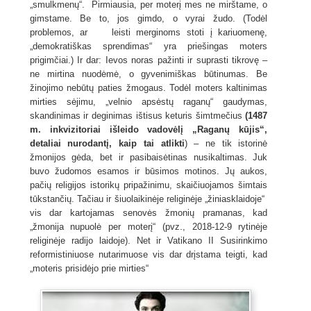
„smulkmenų“. Pirmiausia, per moterį mes ne mirštame, o
gimstame. Be to, jos gimdo, o vyrai žudo. (Todėl
problemos, ar leisti merginoms stoti į kariuomenę,
„demokratiškas sprendimas“ yra priešingas moters
prigimčiai.) Ir dar: Ievos noras pažinti ir suprasti tikrovę –
ne mirtina nuodėmė, o gyvenimiškas būtinumas. Be
žinojimo nebūtų paties žmogaus. Todėl moters kaltinimas
mirties sėjimu, „velnio apsėstų raganų“
gaudymas,
skandinimas ir deginimas ištisus keturis šimtmečius
(1487
m. i
nkvizitoriai išleido vadovėlį „Raganų kūjis“,
detaliai nurodantį, kaip tai atlikti
) – ne tik istorinė
žmonijos gėda, bet ir pasibaisėtinas nusikaltimas. Juk
buvo žudomos esamos ir būsimos motinos. Jų aukos,
pačių religijos istorikų pripažinimu, skaičiuojamos šimtais
tūkstančių. Tačiau ir šiuolaikinėje religinėje „žiniasklaidoje“
vis dar kartojamas senovės žmonių pramanas, kad
„žmonija nupuolė per moterį“ (pvz., 2018-12-9 rytinėje
religinėje radijo laidoje). Net ir Vatikano II Susirinkimo
reformistiniuose nutarimuose vis dar drįstama teigti, kad
„moteris prisidėjo prie mirties“