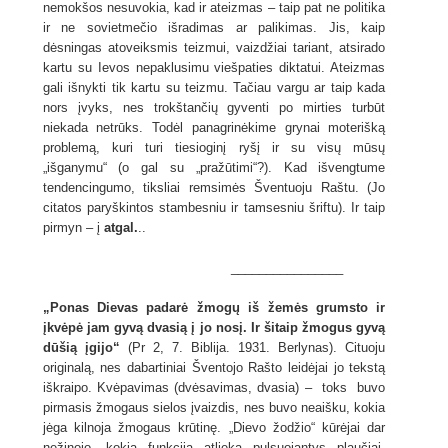
nemokšos nesuvokia, kad ir ateizmas – taip pat ne politika
ir ne sovietmečio išradimas ar palikimas. Jis, kaip
dėsningas atoveiksmis teizmui, vaizdžiai tariant, atsirado
kartu su Ievos nepaklusimu viešpaties diktatui. Ateizmas
gali išnykti tik kartu su teizmu. Tačiau vargu ar taip kada
nors įvyks, nes trokštančių gyventi po mirties turbūt
niekada netrūks. Todėl panagrinėkime grynai moterišką
problemą, kuri turi tiesioginį ryšį ir su visų mūsų
„išganymu“ (o gal su „pražūtimi“?). Kad išvengtume
tendencingumo, tiksliai remsimės Šventuoju Raštu. (Jo
citatos paryškintos stambesniu ir tamsesniu šriftu). Ir taip
pirmyn – į
atgal.
..
________________
„Ponas Dievas padarė žmogų iš žemės grumsto ir
įkvėpė jam gyvą dvasią į jo nosį. Ir šitaip žmogus gyvą
dūšią įgijo“
(Pr 2, 7. Biblija. 1931. Berlynas). Cituoju
originalą, nes dabartiniai Šventojo Rašto leidėjai jo tekstą
iškraipo. Kvėpavimas (dvėsavimas, dvasia) – toks buvo
pirmasis žmogaus sielos įvaizdis, nes buvo neaišku, kokia
jėga kilnoja žmogaus krūtinę. „Dievo žodžio“ kūrėjai dar
nežinojo, kokią funkciją atlieka pulsuojantys plaučiai.