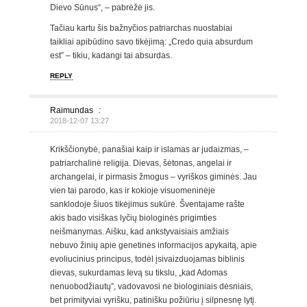
Dievo Sūnus“, – pabrėžė jis.
Tačiau kartu šis bažnyčios patriarchas nuostabiai
taikliai apibūdino savo tikėjimą: „Credo quia absurdum
est” – tikiu, kadangi tai absurdas.
REPLY
Raimundas
:
2018-12-07 13:27
Krikščionybė, panašiai kaip ir islamas ar judaizmas, –
patriarchalinė religija. Dievas, šėtonas, angelai ir
archangelai, ir pirmasis žmogus – vyriškos giminės. Jau
vien tai parodo, kas ir kokioje visuomeninėje
sanklodoje šiuos tikėjimus sukūrė. Šventajame rašte
akis bado visiškas lyčių biologinės prigimties
neišmanymas. Aišku, kad ankstyvaisiais amžiais
nebuvo žinių apie genetinės informacijos apykaitą, apie
evoliucinius principus, todėl įsivaizduojamas biblinis
dievas, sukurdamas Ievą su tikslu, „kad Adomas
nenuobodžiautų”, vadovavosi ne biologiniais dėsniais,
bet primityviai vyrišku, patinišku požiūriu į silpnesnę lytį.