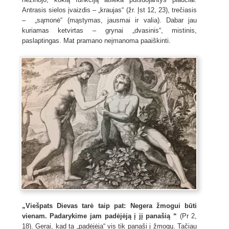
Antrasis sielos įvaizdis – „kraujas“ (žr. Įst 12, 23), trečiasis
– „sąmonė“ (mąstymas, jausmai ir valia). Dabar jau
kuriamas ketvirtas – grynai „dvasinis“, mistinis,
paslaptingas. Mat pramano neįmanoma paaiškinti.
„Viešpats Dievas tarė taip pat: Negera žmogui būti
vienam. Padarykime jam padėjėją į jį panašią “
(Pr 2,
18). Gerai, kad ta „padėjėja“ vis tik panaši į žmogų. Tačiau