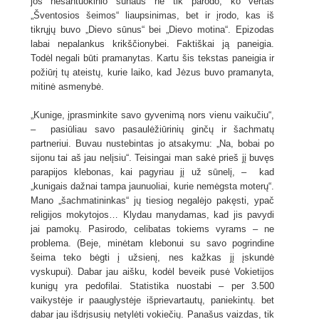
jos nesantuokinio sūnaus ne tik parodo, ko vertas
„Šventosios šeimos“ liaupsinimas, bet ir įrodo, kas iš
tikrųjų buvo „Dievo sūnus“ bei „Dievo motina“. Epizodas
labai nepalankus krikščionybei. Faktiškai ją paneigia.
Todėl negali būti pramanytas. Kartu šis tekstas paneigia ir
požiūrį tų ateistų, kurie laiko, kad Jėzus buvo pramanyta,
mitinė asmenybė.
„Kunige, įprasminkite savo gyvenimą nors vienu vaikučiu“,
– pasiūliau savo pasaulėžiūrinių ginčų ir šachmatų
partneriui. Buvau nustebintas jo atsakymu: „Na, bobai po
sijonu tai aš jau nelįsiu“. Teisingai man sakė prieš jį buvęs
parapijos klebonas, kai pagyriau jį už sūnelį, – kad
„kunigais dažnai tampa jaunuoliai, kurie nemėgsta moterų“.
Mano „šachmatininkas“ jų tiesiog negalėjo pakęsti, ypač
religijos mokytojos… Klydau manydamas, kad jis pavydi
jai pamokų. Pasirodo, celibatas tokiems vyrams – ne
problema. (Beje, minėtam klebonui su savo pogrindine
šeima teko bėgti į užsienį, nes kažkas jį įskundė
vyskupui). Dabar jau aišku, kodėl beveik pusė Vokietijos
kunigų yra pedofilai. Statistika nuostabi – per 3.500
vaikystėje ir paauglystėje išprievartautų, paniekintų. bet
dabar jau išdrįsusių netylėti vokiečių. Panašus vaizdas, tik