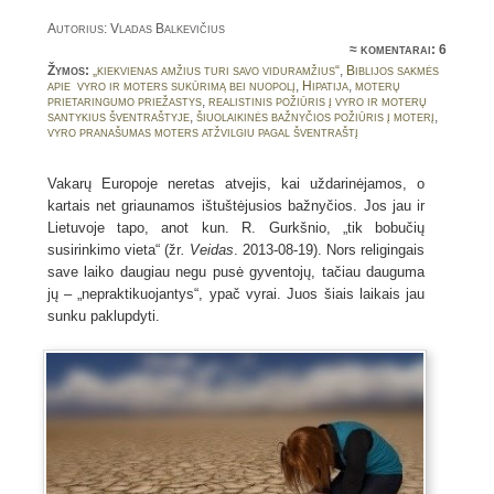
Autorius: Vladas Balkevičius
≈
komentarai: 6
Žymos:
„kiekvienas amžius turi savo viduramžius“
,
Biblijos sakmės
apie vyro ir moters sukūrimą bei nuopolį
,
Hipatija
,
moterų
prietaringumo priežastys
,
realistinis požiūris į vyro ir moterų
santykius šventraštyje
,
šiuolaikinės bažnyčios požiūris į moterį
,
vyro pranašumas moters atžvilgiu pagal šventraštį
Vakarų Europoje neretas atvejis, kai uždarinėjamos, o
kartais net griaunamos ištuštėjusios bažnyčios. Jos jau ir
Lietuvoje tapo, anot kun. R. Gurkšnio, „tik bobučių
susirinkimo vieta“ (žr
. Veidas
. 2013-08-19). Nors religingais
save laiko daugiau negu pusė gyventojų, tačiau dauguma
jų – „nepraktikuojantys“, ypač vyrai. Juos šiais laikais jau
sunku paklupdyti.