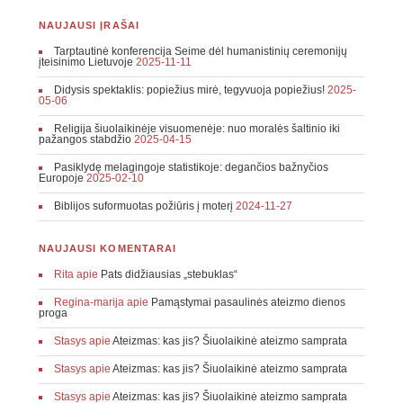
NAUJAUSI ĮRAŠAI
Tarptautinė konferencija Seime dėl humanistinių ceremonijų
įteisinimo Lietuvoje
2025-11-11
Didysis spektaklis: popiežius mirė, tegyvuoja popiežius!
2025-
05-06
Religija šiuolaikinėje visuomenėje: nuo moralės šaltinio iki
pažangos stabdžio
2025-04-15
Pasiklydę melagingoje statistikoje: degančios bažnyčios
Europoje
2025-02-10
Biblijos suformuotas požiūris į moterį
2024-11-27
NAUJAUSI KOMENTARAI
Rita
apie
Pats didžiausias „stebuklas“
Regina-marija
apie
Pamąstymai pasaulinės ateizmo dienos
proga
Stasys
apie
Ateizmas: kas jis? Šiuolaikinė ateizmo samprata
Stasys
apie
Ateizmas: kas jis? Šiuolaikinė ateizmo samprata
Stasys
apie
Ateizmas: kas jis? Šiuolaikinė ateizmo samprata