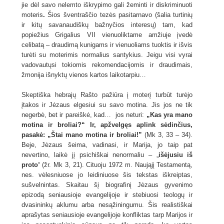
jie dėl savo nelemto iškrypimo gali žeminti ir diskriminuoti
moteris
.
Šios šventraščio tezės pasitarnavo (šalia turtinių
ir kitų savanaudiškų bažnyčios interesų) tam, kad
popiežius Grigalius VII vienuoliktame amžiuje įvedė
celibatą – draudimą kunigams ir vienuoliams tuoktis ir išvis
turėti su moterimis normalius santykius. Jeigu visi vyrai
vadovautųsi tokiomis rekomendacijomis ir draudimais,
žmonija išnyktų vienos kartos laikotarpiu…
Skeptiška hebrajų Rašto pažiūra į moterį turbūt turėjo
įtakos ir Jėzaus elgesiui su savo motina. Jis jos ne tik
negerbė, bet ir pareiškė, kad… jos neturi:
„Kas yra mano
motina ir broliai?“ Ir, apžvelgęs aplink sėdinčius,
pasakė: „Štai mano motina ir broliai!”
(Mk 3, 33 – 34).
Beje, Jėzaus šeima, vadinasi, ir Marija, jo taip pat
nevertino, laikė jį psichiškai nenormaliu – „
išėjusiu iš
proto
“ (žr. Mk 3, 21). Cituoju 1972 m. Naująjį Testamentą,
nes. vėlesniuose jo leidiniuose šis tekstas iškreiptas,
sušvelnintas. Skaitau šį biografinį Jėzaus gyvenimo
epizodą seniausioje evangelijoje ir stebiuosi teologų ir
dvasininkų aklumu arba nesąžiningumu. Šis realistiškai
aprašytas seniausioje evangelijoje konfliktas tarp Marijos ir