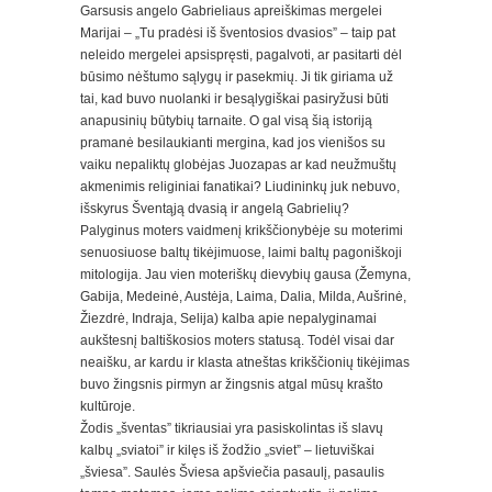
Garsusis angelo Gabrieliaus apreiškimas mergelei
Marijai – „Tu pradėsi iš šventosios dvasios” – taip pat
neleido mergelei apsispręsti, pagalvoti, ar pasitarti dėl
būsimo nėštumo sąlygų ir pasekmių. Ji tik giriama už
tai, kad buvo nuolanki ir besąlygiškai pasiryžusi būti
anapusinių būtybių tarnaite. O gal visą šią istoriją
pramanė besilaukianti mergina, kad jos vienišos su
vaiku nepaliktų globėjas Juozapas ar kad neužmuštų
akmenimis religiniai fanatikai? Liudininkų juk nebuvo,
išskyrus Šventąją dvasią ir angelą Gabrielių?
Palyginus moters vaidmenį krikščionybėje su moterimi
senuosiuose baltų tikėjimuose, laimi baltų pagoniškoji
mitologija. Jau vien moteriškų dievybių gausa (Žemyna,
Gabija, Medeinė, Austėja, Laima, Dalia, Milda, Aušrinė,
Žiezdrė, Indraja, Selija) kalba apie nepalyginamai
aukštesnį baltiškosios moters statusą. Todėl visai dar
neaišku, ar kardu ir klasta atneštas krikščionių tikėjimas
buvo žingsnis pirmyn ar žingsnis atgal mūsų krašto
kultūroje.
Žodis „šventas” tikriausiai yra pasiskolintas iš slavų
kalbų „sviatoi” ir kilęs iš žodžio „sviet” – lietuviškai
„šviesa”. Saulės Šviesa apšviečia pasaulį, pasaulis