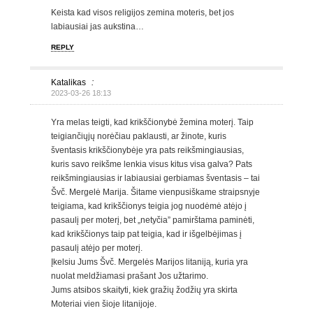
Keista kad visos religijos zemina moteris, bet jos
labiausiai jas aukstina…
REPLY
Katalikas
:
2023-03-26 18:13
Yra melas teigti, kad krikščionybė žemina moterį. Taip
teigiančiųjų norėčiau paklausti, ar žinote, kuris
šventasis krikščionybėje yra pats reikšmingiausias,
kuris savo reikšme lenkia visus kitus visa galva? Pats
reikšmingiausias ir labiausiai gerbiamas šventasis – tai
Švč. Mergelė Marija. Šitame vienpusiškame straipsnyje
teigiama, kad krikščionys teigia jog nuodėmė atėjo į
pasaulį per moterį, bet „netyčia” pamirštama paminėti,
kad krikščionys taip pat teigia, kad ir išgelbėjimas į
pasaulį atėjo per moterį.
Įkelsiu Jums Švč. Mergelės Marijos litaniją, kuria yra
nuolat meldžiamasi prašant Jos užtarimo.
Jums atsibos skaityti, kiek gražių žodžių yra skirta
Moteriai vien šioje litanijoje.