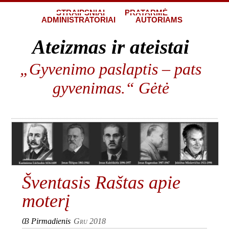
STRAIPSNIAI
PRATARMĖ
ADMINISTRATORIAI
AUTORIAMS
Ateizmas ir ateistai
„Gyvenimo paslaptis – pats
gyvenimas.“ Gėtė
Šventasis Raštas apie
moterį
03
Pirmadienis
Gru 2018