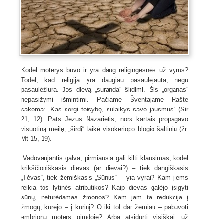
Kodėl moterys buvo ir yra daug religingesnės už vyrus?
Todėl, kad religija yra daugiau pasaulėjauta, negu
pasaulėžiūra. Jos dievą „suranda“ širdimi. Šis „organas“
nepasižymi išmintimi. Pačiame Šventajame Rašte
sakoma: „Kas sergi teisybę, sulaikys savo jausmus“ (Sir
21, 12). Pats Jėzus Nazarietis, nors kartais propagavo
visuotiną meilę, „širdį“ laikė visokeriopo blogio šaltiniu (žr.
Mt 15, 19).
Vadovaujantis galva, pirmiausia gali kilti klausimas, kodėl
krikščioniškasis dievas (ar dievai?) – tiek dangiškasis
„Tėvas“, tiek žemiškasis „Sūnus“ – yra vyrai? Kam jiems
reikia tos lytinės atributikos? Kaip dievas galėjo įsigyti
sūnų, neturėdamas žmonos? Kam jam ta redukcija į
žmogų, kūrėjo – į kūrinį? O iki tol dar žemiau – pabuvoti
embrionu moters gimdoje? Arba atsidurti visiškai „už