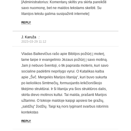
[Administratorius: Komentarų skiltis yra skirta pareikšti
savo nuomonę, bet ne maldos tekstams skelbti. Su
litanijos tekstu galima susipažinti internete]
REPLY
J. Karuža
:
2023-03-29 11:12
Vladas Balkevičius rašo apie Biblijos požiūrį į moterį,
tame tarpe ir evangelinio Jėzaus požiūrį į savo motiną.
Jam ji nebuvo šventoji, o tik paprasta moteris, kuri savo
socialine padėtimi neprilygo vyrui. O Katalikas kalba
apie „Švč. Mergelės Marijos litaniją“, kuri buvo sukurta
po keliolikos šimtmečių, formuojantis krikčioniškojo
tikėjimo struktūrai. Ir ši litanija yra šios struktūros dalis,
skirta dievo motinos kultui. Tai malda, prašanti Marijos
užtarimo. O tokioje maldoje kaipgi apsiesi be gražių,
„saldžių“ žodžių. Taigi ką nors lyginant svarbus istorinis
kontekstas
REPLY