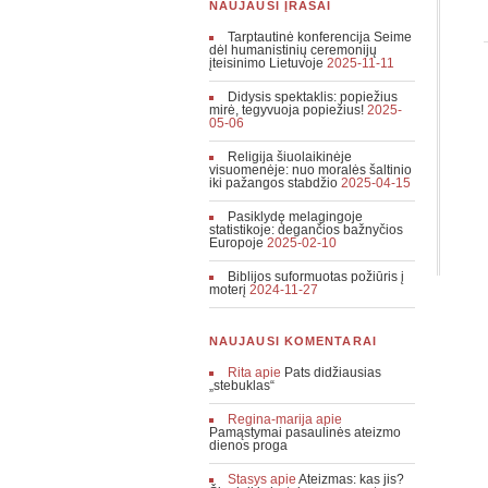
NAUJAUSI ĮRAŠAI
Tarptautinė konferencija Seime
dėl humanistinių ceremonijų
įteisinimo Lietuvoje
2025-11-11
Didysis spektaklis: popiežius
mirė, tegyvuoja popiežius!
2025-
05-06
Religija šiuolaikinėje
visuomenėje: nuo moralės šaltinio
iki pažangos stabdžio
2025-04-15
Pasiklydę melagingoje
statistikoje: degančios bažnyčios
Europoje
2025-02-10
Biblijos suformuotas požiūris į
moterį
2024-11-27
NAUJAUSI KOMENTARAI
Rita
apie
Pats didžiausias
„stebuklas“
Regina-marija
apie
Pamąstymai pasaulinės ateizmo
dienos proga
Stasys
apie
Ateizmas: kas jis?