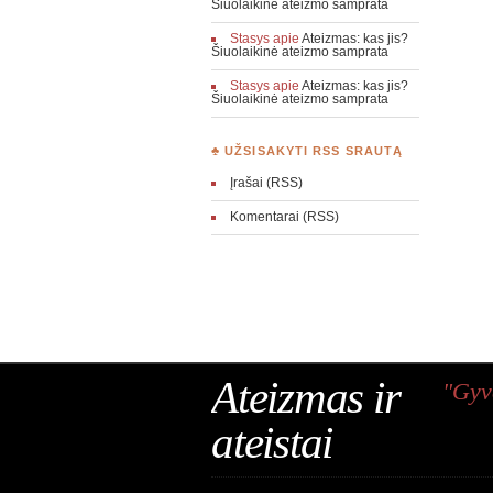
Šiuolaikinė ateizmo samprata
Stasys
apie
Ateizmas: kas jis?
Šiuolaikinė ateizmo samprata
Stasys
apie
Ateizmas: kas jis?
Šiuolaikinė ateizmo samprata
♣ UŽSISAKYTI RSS SRAUTĄ
Įrašai (RSS)
Komentarai (RSS)
Ateizmas ir
"Gyv
ateistai