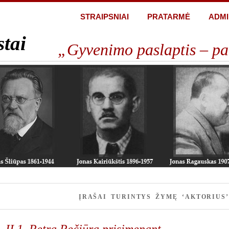
STRAIPSNIAI
PRATARMĖ
ADMI
stai
„Gyvenimo paslaptis – pa
ĮRAŠAI TURINTYS ŽYMĘ ‘AKTORIUS’
II.1. Petrą Pečiūrą prisimenant