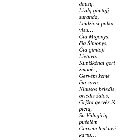
dausų.
Lizdą gimtąjį
suranda,
Leidžiasi pulku
visu…
Čia Migonys,
čia Šimonys,
Čia gimtoji
Lietuva.
Kupiškėnai geri
žmonės,
Gervėm žemė
čia sava…
Klausos briedis,
briedis žalas, –
Grįžta gervės iš
pietų,
Su Vidugirių
pušelėm
Gervėm lenkiasi
kartu…