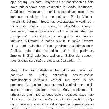
apie artistą. Jis pats, rašydamas ar pasakodamas apie
save, prisimindavo savo vaidmenis M.Gorkio, B.Sruogos,
A.Griciaus veikaluose, noriai pasakodavo apie savo
kuriamus televizijos šou personažus – Pienių, Vilniaus
merą ir kt. Bet man atrodo, kad svarbiausias jo vaidmuo –
tai jis pats. Išeidamas į gatvę, jis užsidėdavo kaukę –
bravūriško, nerūpestingo linksmuolio, o vėliau televizijos
„žvaigždės“, pasirašinėjančios autografus ant lapukų,
kuriuose puikavosi jo paties sukurti ir ranka užrašyti
eilėraštukai, kalambūrai. Tuos gatvinius susitikimus su P.
Pečiūra, kaip rodo internetiniai įrašai, dar prisimena
žmonės ir šiltai apie juos atsiliepia. Galbūt dar saugo ir
tuos lapelius su parašu „Televizijos žvaigždė ….“.
Mėgo P.Pečiūra ir dėstytojo bei lektoriaus darbą, kurį
pasirinko dėl įvairių aplinkybių nesusiklosčius
profesionalaus aktoriaus karjerai. Ne kartą jis yra
prasitaręs, kad paskaitų studentams ir ypač visuomenei jis
laukiąs ir einąs į jas kaip į šventę. Matyt, paskaitose šis
artistiškos prigimties žmogus galėjo realizuoti savo kaip
aktoriaus ir oratoriaus gebėjimus. O papasakoti jis turėjo
ką. Jo interesų ratas buvo platus, ypač jis domėjosi įvairių