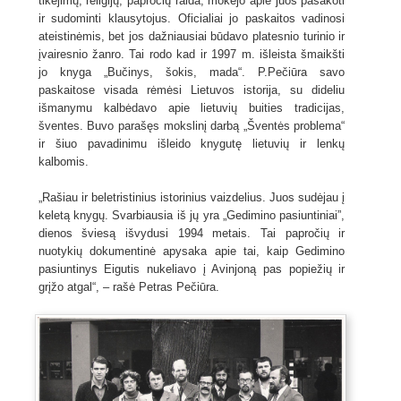
tikėjimų, religijų, papročių raida, mokėjo apie juos pasakoti
ir sudominti klausytojus. Oficialiai jo paskaitos vadinosi
ateistinėmis, bet jos dažniausiai būdavo platesnio turinio ir
įvairesnio žanro. Tai rodo kad ir 1997 m. išleista šmaikšti
jo knyga „Bučinys, šokis, mada“. P.Pečiūra savo
paskaitose visada rėmėsi Lietuvos istorija, su dideliu
išmanymu kalbėdavo apie lietuvių buities tradicijas,
šventes. Buvo parašęs mokslinį darbą „Šventės problema“
ir šiuo pavadinimu išleido knygutę lietuvių ir lenkų
kalbomis.
„Rašiau ir beletristinius istorinius vaizdelius. Juos sudėjau į
keletą knygų. Svarbiausia iš jų yra „Gedimino pasiuntiniai”,
dienos šviesą išvydusi 1994 metais. Tai papročių ir
nuotykių dokumentinė apysaka apie tai, kaip Gedimino
pasiuntinys Eigutis nukeliavo į Avinjoną pas popiežių ir
grįžo atgal“, – rašė Petras Pečiūra.