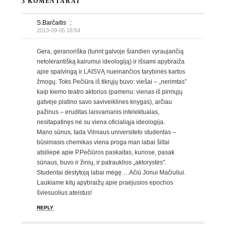
3 KOMENTARAI
S.Barčaitis
:
2013-09-05 16:54
Gera, geranoriška (turint galvoje šiandien vyraujančią
netolerantišką kairumui ideologiją) ir išsami apybraiža
apie spalvingą ir LAISVĄ nueinančios tarybinės kartos
žmogų. Toks Pečiūra iš tikrųjų buvo: viešai – „nerimtas”
kaip kiemo teatro aktorius (pamenu: vienas iš pirmųjų
gatvėje platino savo saviveiklines knygas), arčiau
pažinus – eruditas laisvamanis intelektualas,
nesitapatinęs nė su viena oficialiąja ideologija.
Mano sūnus, tada Vilniaus universiteto studentas –
būsimasis chemikas viena proga man labai šiltai
atsiliepė apie P.Pečiūros paskaitas, kuriose, pasak
sūnaus, buvo ir žinių, ir patrauklios „aktorystės”.
Studentai dėstytoją labai mėgę….Ačiū Jonui Mačiuliui.
Laukiame kitų apybraižų apie praėjusios epochos
šviesuolius ateistus!
REPLY