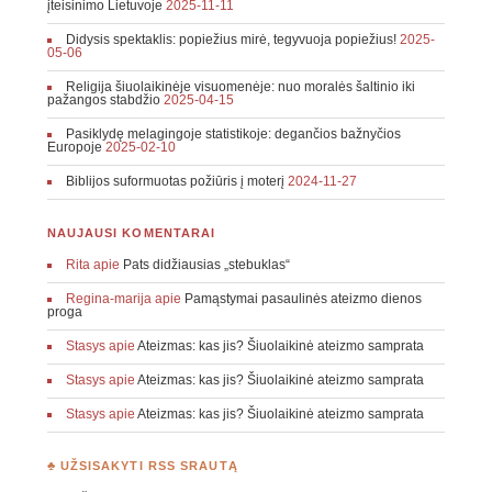
įteisinimo Lietuvoje
2025-11-11
Didysis spektaklis: popiežius mirė, tegyvuoja popiežius!
2025-
05-06
Religija šiuolaikinėje visuomenėje: nuo moralės šaltinio iki
pažangos stabdžio
2025-04-15
Pasiklydę melagingoje statistikoje: degančios bažnyčios
Europoje
2025-02-10
Biblijos suformuotas požiūris į moterį
2024-11-27
NAUJAUSI KOMENTARAI
Rita
apie
Pats didžiausias „stebuklas“
Regina-marija
apie
Pamąstymai pasaulinės ateizmo dienos
proga
Stasys
apie
Ateizmas: kas jis? Šiuolaikinė ateizmo samprata
Stasys
apie
Ateizmas: kas jis? Šiuolaikinė ateizmo samprata
Stasys
apie
Ateizmas: kas jis? Šiuolaikinė ateizmo samprata
♣ UŽSISAKYTI RSS SRAUTĄ