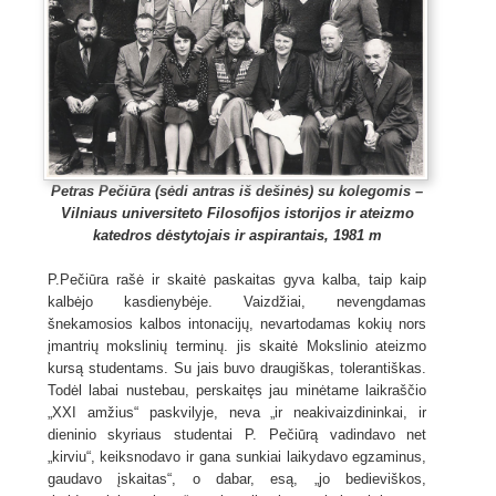
Petras Pečiūra (sėdi antras iš dešinės) su kolegomis –
Vilniaus universiteto Filosofijos istorijos ir ateizmo
katedros dėstytojais ir aspirantais, 1981 m
P.Pečiūra rašė ir skaitė paskaitas gyva kalba, taip kaip
kalbėjo kasdienybėje. Vaizdžiai, nevengdamas
šnekamosios kalbos intonacijų, nevartodamas kokių nors
įmantrių mokslinių terminų. jis skaitė Mokslinio ateizmo
kursą studentams. Su jais buvo draugiškas, tolerantiškas.
Todėl labai nustebau, perskaitęs jau minėtame laikraščio
„XXI amžius“ paskvilyje, neva „ir neakivaizdininkai, ir
dieninio skyriaus studentai P. Pečiūrą vadindavo net
„kirviu“, keiksnodavo ir gana sunkiai laikydavo egzaminus,
gaudavo įskaitas“, o dabar, esą, „jo bedieviškos,