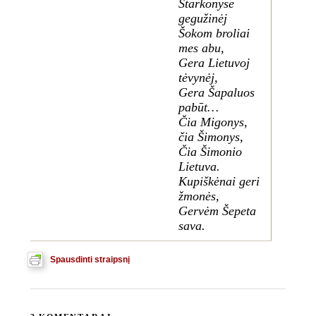
Starkonyse
gegužinėj
Šokom broliai
mes abu,
Gera Lietuvoj
tėvynėj,
Gera Šapaluos
pabūt…
Čia Migonys,
čia Šimonys,
Čia Šimonio
Lietuva.
Kupiškėnai geri
žmonės,
Gervėm Šepeta
sava.
Spausdinti straipsnį