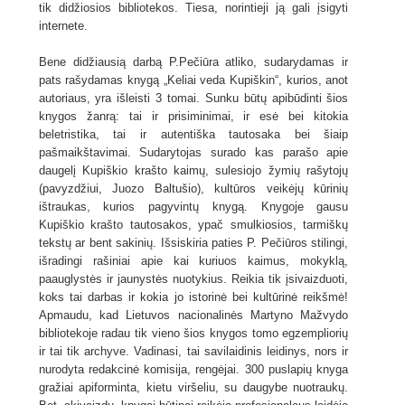
tik didžiosios bibliotekos. Tiesa, norintieji ją gali įsigyti
internete.
Bene didžiausią darbą P.Pečiūra atliko, sudarydamas ir
pats rašydamas knygą „Keliai veda Kupiškin“, kurios, anot
autoriaus, yra išleisti 3 tomai. Sunku būtų apibūdinti šios
knygos žanrą: tai ir prisiminimai, ir esė bei kitokia
beletristika, tai ir autentiška tautosaka bei šiaip
pašmaikštavimai. Sudarytojas surado kas parašo apie
daugelį Kupiškio krašto kaimų, sulesiojo žymių rašytojų
(pavyzdžiui, Juozo Baltušio), kultūros veikėjų kūrinių
ištraukas, kurios pagyvintų knygą. Knygoje gausu
Kupiškio krašto tautosakos, ypač smulkiosios, tarmiškų
tekstų ar bent sakinių. Išsiskiria paties P. Pečiūros stilingi,
išradingi rašiniai apie kai kuriuos kaimus, mokyklą,
paauglystės ir jaunystės nuotykius. Reikia tik įsivaizduoti,
koks tai darbas ir kokia jo istorinė bei kultūrinė reikšmė!
Apmaudu, kad Lietuvos nacionalinės Martyno Mažvydo
bibliotekoje radau tik vieno šios knygos tomo egzempliorių
ir tai tik archyve. Vadinasi, tai savilaidinis leidinys, nors ir
nurodyta redakcinė komisija, rengėjai. 300 puslapių knyga
gražiai apiforminta, kietu viršeliu, su daugybe nuotraukų.