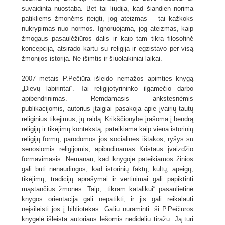
suvaidinta nuostaba. Bet tai liudija, kad šiandien norima
patikliems žmonėms įteigti, jog ateizmas – tai kažkoks
nukrypimas nuo normos. Ignoruojama, jog ateizmas, kaip
žmogaus pasaulėžiūros dalis ir kaip tam tikra filosofinė
koncepcija, atsirado kartu su religija ir egzistavo per visą
žmonijos istoriją. Ne išimtis ir šiuolaikiniai laikai.
2007 metais P.Pečiūra išleido nemažos apimties knygą
„Dievų labirintai“. Tai religijotyrininko ilgamečio darbo
apibendrinimas. Remdamasis ankstesnėmis
publikacijomis, autorius įtaigiai pasakoja apie įvairių tautų
religinius tikėjimus, jų raidą. Krikščionybė įrašoma į bendrą
religijų ir tikėjimų kontekstą, pateikiama kaip viena istorinių
religijų formų, parodomos jos socialinės ištakos, ryšys su
senosiomis religijomis, apibūdinamas Kristaus įvaizdžio
formavimasis. Nemanau, kad knygoje pateikiamos žinios
gali būti nenaudingos, kad istorinių faktų, kultų, apeigų,
tikėjimų, tradicijų aprašymai ir vertinimai gali papiktinti
mąstančius žmones. Taip, „tikram katalikui“ pasaulietinė
knygos orientacija gali nepatikti, ir jis gali reikalauti
neįsileisti jos į bibliotekas. Galiu nuraminti: ši P.Pečiūros
knygelė išleista autoriaus lėšomis nedideliu tiražu. Ją turi