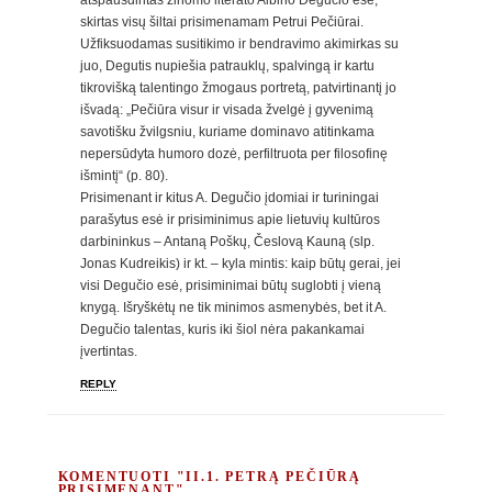
atspausdintas žinomo literato Albino Degučio esė,
skirtas visų šiltai prisimenamam Petrui Pečiūrai.
Užfiksuodamas susitikimo ir bendravimo akimirkas su
juo, Degutis nupiešia patrauklų, spalvingą ir kartu
tikrovišką talentingo žmogaus portretą, patvirtinantį jo
išvadą: „Pečiūra visur ir visada žvelgė į gyvenimą
savotišku žvilgsniu, kuriame dominavo atitinkama
nepersūdyta humoro dozė, perfiltruota per filosofinę
išmintį“ (p. 80).
Prisimenant ir kitus A. Degučio įdomiai ir turiningai
parašytus esė ir prisiminimus apie lietuvių kultūros
darbininkus – Antaną Poškų, Česlovą Kauną (slp.
Jonas Kudreikis) ir kt. – kyla mintis: kaip būtų gerai, jei
visi Degučio esė, prisiminimai būtų suglobti į vieną
knygą. Išryškėtų ne tik minimos asmenybės, bet it A.
Degučio talentas, kuris iki šiol nėra pakankamai
įvertintas.
REPLY
KOMENTUOTI "II.1. PETRĄ PEČIŪRĄ
PRISIMENANT"