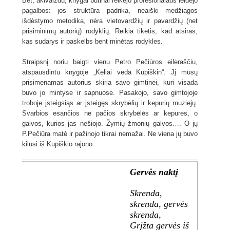
Bet, akivaizdu, knygai būtinai reikėjo profesionalaus leidėjo
pagalbos: jos struktūra padrika, neaiški medžiagos
išdėstymo metodika, nėra vietovardžių ir pavardžių (net
prisiminimų autorių) rodyklių. Reikia tikėtis, kad atsiras,
kas sudarys ir paskelbs bent minėtas rodykles.
Straipsnį noriu baigti vienu Petro Pečiūros eilėraščiu,
atspausdintu knygoje „Keliai veda Kupiškin“. Jį mūsų
prisimenamas autorius skiria savo gimtinei, kuri visada
buvo jo mintyse ir sapnuose. Pasakojo, savo gimtojoje
troboje įsteigsiąs ar įsteigęs skrybėlių ir kepurių muziejų.
Svarbios esančios ne pačios skrybėlės ar kepurės, o
galvos, kurios jas nešiojo. Žymių žmonių galvos…. O jų
P.Pečiūra matė ir pažinojo tikrai nemažai. Ne viena jų buvo
kilusi iš Kupiškio rajono.
Gervės naktį
Skrenda,
skrenda, gervės
skrenda,
Grįžta gervės iš