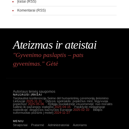
Įrašai (RSS)
Komentarai (RSS)
Ateizmas ir ateistai
"Gyvenimo paslaptis – pats
gyvenimas." Gėtė
Autoriaus teisės saugomos
NAUJAUSI ĮRAŠAI
Tarptautinė konferencija Seime dėl humanistinių ceremonijų įteisinimo
Lietuvoje
2025-11-11
Didysis spektaklis: popiežius mirė, tegyvuoja
popiežius!
2025-05-06
Religija šiuolaikinėje visuomenėje: nuo moralės
šaltinio iki pažangos stabdžio
2025-04-15
Pasiklydę melagingoje
statistikoje: degančios bažnyčios Europoje
2025-02-10
Biblijos
suformuotas požiūris į moterį
2024-11-27
MENIU
Straipsniai
Pratarmė
Administratoriai
Autoriams