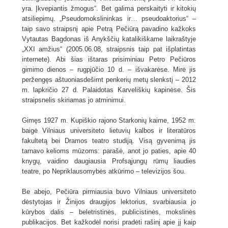
yra. Įkvepiantis žmogus“. Bet galima perskaityti ir kitokių
atsiliepimų. „Pseudomokslininkas ir… pseudoaktorius“ –
taip savo straipsnį apie Petrą Pečiūrą pavadino kažkoks
Vytautas Bagdonas iš Anykščių katalikiškame laikraštyje
„XXI amžius“ (2005.06.08, straipsnis taip pat išplatintas
internete). Abi šias ištaras prisiminiau Petro Pečiūros
gimimo dienos – rugpjūčio 10 d. – išvakarėse. Mirė jis
peržengęs aštuoniasdešimt penkerių metų slenkstį – 2012
m. lapkričio 27 d. Palaidotas Karveliškių kapinėse. Šis
straipsnelis skiriamas jo atminimui.
Gimęs 1927 m. Kupiškio rajono Starkonių kaime, 1952 m.
baigė Vilniaus universiteto lietuvių kalbos ir literatūros
fakultetą bei Dramos teatro studiją. Visą gyvenimą jis
tarnavo kelioms mūzoms: parašė, anot jo paties, apie 40
knygų, vaidino daugiausia Profsąjungų rūmų liaudies
teatre, po Nepriklausomybės atkūrimo – televizijos šou.
Be abejo, Pečiūra pirmiausia buvo Vilniaus universiteto
dėstytojas ir Žinijos draugijos lektorius, svarbiausia jo
kūrybos dalis – beletristinės, publicistinės, mokslinės
publikacijos. Bet kažkodėl norisi pradėti rašinį apie jį kaip