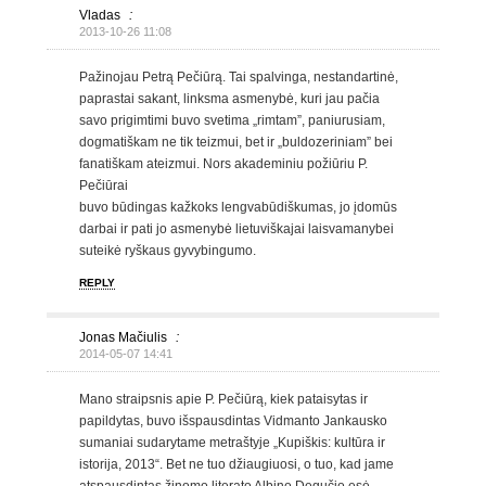
Vladas
:
2013-10-26 11:08
Pažinojau Petrą Pečiūrą. Tai spalvinga, nestandartinė,
paprastai sakant, linksma asmenybė, kuri jau pačia
savo prigimtimi buvo svetima „rimtam”, paniurusiam,
dogmatiškam ne tik teizmui, bet ir „buldozeriniam” bei
fanatiškam ateizmui. Nors akademiniu požiūriu P.
Pečiūrai
buvo būdingas kažkoks lengvabūdiškumas, jo įdomūs
darbai ir pati jo asmenybė lietuviškajai laisvamanybei
suteikė ryškaus gyvybingumo.
REPLY
Jonas Mačiulis
:
2014-05-07 14:41
Mano straipsnis apie P. Pečiūrą, kiek pataisytas ir
papildytas, buvo išspausdintas Vidmanto Jankausko
sumaniai sudarytame metraštyje „Kupiškis: kultūra ir
istorija, 2013“. Bet ne tuo džiaugiuosi, o tuo, kad jame