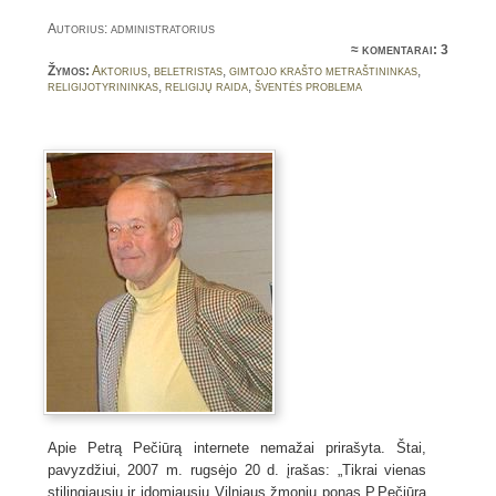
Autorius: administratorius
≈
komentarai: 3
Žymos:
Aktorius
,
beletristas
,
gimtojo krašto metraštininkas
,
religijotyrininkas
,
religijų raida
,
šventės problema
Apie Petrą Pečiūrą internete nemažai prirašyta. Štai,
pavyzdžiui, 2007 m. rugsėjo 20 d. įrašas: „Tikrai vienas
stilingiausių ir įdomiausių Vilniaus žmonių ponas P.Pečiūra