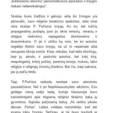
„buldozeriniu ateizmu“ persismelkusios paskaitos ir knygos
niekam nebereikalingos“.
Skaitau šiuos žodžius ir galvoju: arba šis žmogus yra
piktavalis, savo religinio fanatizmo apakintas, arba visai
nėra skaitęs P. Pečiūros knygų. Ko ko, bet tuščių
propagandinių puslapių jose jis tikrai nerastų, nerastų ir
religijos niekinimo, nepagarbos tikintiesiems ir
dvasininkams. O jei ir užtiko ką nors, be ko autorius
negalėjo išleisti savo knygų, tai už to nepamatė arba
nesuprato tikrojo turinio. Kitas reikalas, kad dalis tikinčiųjų,
tarp jų, atrodo, ir paskvilio autorius, bet kokį kitą,
neapologetinį, kritinį požiūrį, paremtą istorija, mokslu, laiko
religijos ir religingų žmonių įžeidimu. Bet čia, kaip sakoma,
jau jų pačių bėda.
Taip, P.Pečiūra niekada neslėpė savo ateistinės
pasaulėžiūros. Net ir po Nepriklausomybės atkūrimo. Esu
girdėjęs vieną radijo laidą, kurioje klausytojai buvo
kamantinėjami apie teigiamą religinio tikėjimo įtaką jų
gyvenimui. Išgirdau pažįstamą balsą: „Aš netikiu jokiais
dievais. Petras“. Laidos vedėjas nusistebėjo, kad dar
esama tokių žmonių. Nežinau, ar tai buvo nuoširdi ar