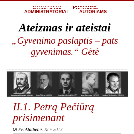
STRAIPSNIAI
PRATARMĖ
ADMINISTRATORIAI
AUTORIAMS
Ateizmas ir ateistai
„Gyvenimo paslaptis – pats
gyvenimas.“ Gėtė
II.1. Petrą Pečiūrą
prisimenant
09
Penktadienis
Rgp 2013