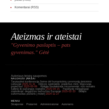
Komentarai (RSS)
Ateizmas ir ateistai
"Gyvenimo paslaptis – pats
gyvenimas." Gėtė
Autoriaus teisės saugomos
NAUJAUSI ĮRAŠAI
Tarptautinė konferencija Seime dėl humanistinių ceremonijų įteisinimo
Lietuvoje
2025-11-11
Didysis spektaklis: popiežius mirė, tegyvuoja
popiežius!
2025-05-06
Religija šiuolaikinėje visuomenėje: nuo moralės
šaltinio iki pažangos stabdžio
2025-04-15
Pasiklydę melagingoje
statistikoje: degančios bažnyčios Europoje
2025-02-10
Biblijos
suformuotas požiūris į moterį
2024-11-27
MENIU
Straipsniai
Pratarmė
Administratoriai
Autoriams