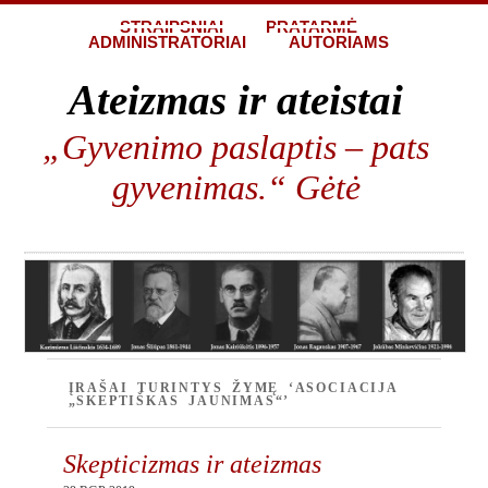
STRAIPSNIAI
PRATARMĖ
ADMINISTRATORIAI
AUTORIAMS
Ateizmas ir ateistai
„Gyvenimo paslaptis – pats
gyvenimas.“ Gėtė
ĮRAŠAI TURINTYS ŽYMĘ ‘ASOCIACIJA
„SKEPTIŠKAS JAUNIMAS“’
Skepticizmas ir ateizmas