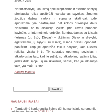
29 RGP 2019
Norint atsakyti į klausimą apie skepticizmo ir ateizmo santykį,
pirmiausia reikia apsibrėžti vartojamas sąvokas. Žmonės
žodžius dažnai vartoja ir supranta skirtingai, todėl
apibrėžimai yra neatsiejama bet kokios diskusijos dalis.
Nesvarbu, ar ta diskusija vyksta prie kavos puodelio
kavinėje, ar internetinėje erdvėje. Bendraudamas su teistais
(teizmas (gr. θεός Dievas) – tikėjimas Dievo ar dievybių
egzistavimu, jų sąlyčiu su visata), visada prašau oponentų
paaiškinti, kaip jie apibrėžia tokius dalykus, kaip Dievas,
religija, visata ir t.t. Tik supratus oponentų pozicijas ir
atkartojus jas taip, kad jie sutiktų su atkartojimu, galima toliau
judėti diskusijoje. Jų neišklausius, šansai, kad jie išklausys
tave, yra maži. Būtina…
Skaityti toliau »
NAUJAUSI ĮRAŠAI
Tarptautinė konferencija Seime dėl humanistinių ceremonijų
įteisinimo Lietuvoje
2025-11-11