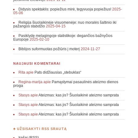
Didysis spektaklis: popiežius mirė, tegyvuoja popiežius!
2025-
05-06
Religija šiuolaikinėje visuomenėje: nuo moralės šaltinio iki
pažangos stabdžio
2025-04-15
Pasiklydę melagingoje statistikoje: degančios bažnyčios
Europoje
2025-02-10
Biblijos suformuotas požiūris į moterį
2024-11-27
NAUJAUSI KOMENTARAI
Rita
apie
Pats didžiausias „stebuklas“
Regina-marija
apie
Pamąstymai pasaulinės ateizmo dienos
proga
Stasys
apie
Ateizmas: kas jis? Šiuolaikinė ateizmo samprata
Stasys
apie
Ateizmas: kas jis? Šiuolaikinė ateizmo samprata
Stasys
apie
Ateizmas: kas jis? Šiuolaikinė ateizmo samprata
♣ UŽSISAKYTI RSS SRAUTĄ
Įrašai (RSS)