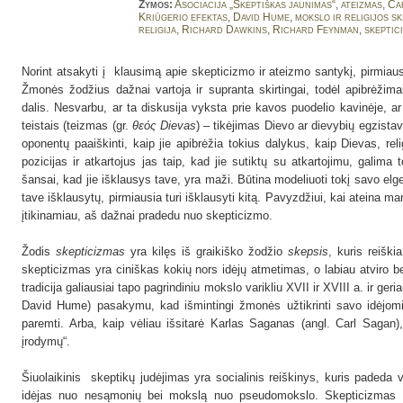
Žymos:
Asociacija „Skeptiškas jaunimas“
,
ateizmas
,
Ca
Kriūgerio efektas
,
David Hume
,
mokslo ir religijos s
religija
,
Richard Dawkins
,
Richard Feynman
,
skeptic
Norint atsakyti į klausimą apie skepticizmo ir ateizmo santykį, pirmiau
Žmonės žodžius dažnai vartoja ir supranta skirtingai, todėl apibrėžima
dalis. Nesvarbu, ar ta diskusija vyksta prie kavos puodelio kavinėje, a
teistais (teizmas (gr.
θεός Dievas
) – tikėjimas Dievo ar dievybių egzistav
oponentų paaiškinti, kaip jie apibrėžia tokius dalykus, kaip Dievas, reli
pozicijas ir atkartojus jas taip, kad jie sutiktų su atkartojimu, galima t
šansai, kad jie išklausys tave, yra maži. Būtina modeliuoti tokį savo elges
tave išklausytų, pirmiausia turi išklausyti kitą. Pavyzdžiui, kai ateina man
įtikinamiau, aš dažnai pradedu nuo skepticizmo.
Žodis
skepticizmas
yra kilęs iš graikiško žodžio
skepsis
, kuris reiški
skepticizmas yra ciniškas kokių nors idėjų atmetimas, o labiau atviro be
tradicija galiausiai tapo pagrindiniu mokslo varikliu XVII ir XVIII a. ir ger
David Hume) pasakymu, kad išmintingi žmonės užtikrinti savo idėjomis
paremti. Arba, kaip vėliau išsitarė Karlas Saganas (angl. Carl Sagan)
įrodymų“.
Šiuolaikinis skeptikų judėjimas yra socialinis reiškinys, kuris padeda vi
idėjas nuo nesąmonių bei mokslą nuo pseudomokslo. Skepticizmas tai