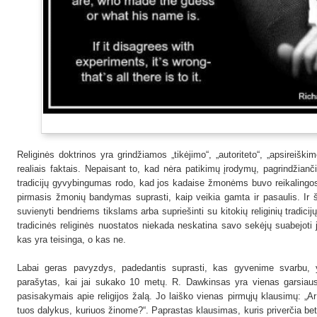
Religinės doktrinos yra grindžiamos „tikėjimo“, „autoriteto“, „apsireiškimo
realiais faktais. Nepaisant to, kad nėra patikimų įrodymų, pagrindžiančių
tradicijų gyvybingumas rodo, kad jos kadaise žmonėms buvo reikalingos 
pirmasis žmonių bandymas suprasti, kaip veikia gamta ir pasaulis. Ir š
suvienyti bendriems tikslams arba supriešinti su kitokių religinių tradic
tradicinės religinės nuostatos niekada neskatina savo sekėjų suabejoti 
kas yra teisinga, o kas ne.
Labai geras pavyzdys, padedantis suprasti, kas gyvenime svarbu, 
parašytas, kai jai sukako 10 metų. R. Dawkinsas yra vienas garsiau
pasisakymais apie religijos žalą. Jo laiško vienas pirmųjų klausimų: „
tuos dalykus, kuriuos žinome?“. Paprastas klausimas, kuris priverčia bet