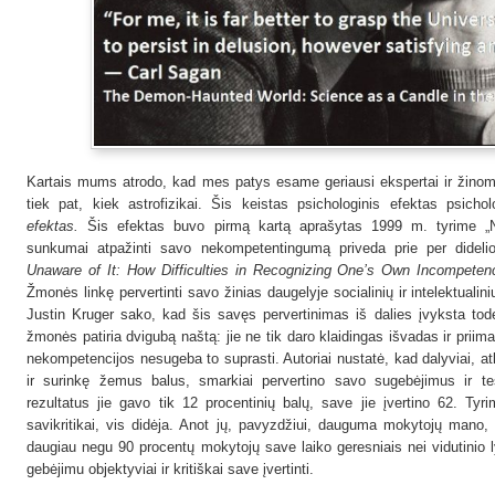
Kartais mums atrodo, kad mes patys esame geriausi ekspertai ir žinom
tiek pat, kiek astrofizikai. Šis keistas psichologinis efektas psi
efektas.
Šis efektas buvo pirmą kartą aprašytas 1999 m. tyrime „Nek
sunkumai atpažinti savo nekompetentingumą priveda prie per didelio
Unaware of It: How Difficulties in Recognizing One’s Own Incompeten
Žmonės linkę pervertinti savo žinias daugelyje socialinių ir intelektualini
Justin Kruger sako, kad šis savęs pervertinimas iš dalies įvyksta todėl
žmonės patiria dvigubą naštą: jie ne tik daro klaidingas išvadas ir prii
nekompetencijos nesugeba to suprasti. Autoriai nustatė, kad dalyviai, at
ir surinkę žemus balus, smarkiai pervertino savo sugebėjimus ir te
rezultatus jie gavo tik 12 procentinių balų, save jie įvertino 62. Ty
savikritikai, vis didėja. Anot jų, pavyzdžiui, dauguma mokytojų mano, k
daugiau negu 90 procentų mokytojų save laiko geresniais nei vidutinio 
gebėjimu objektyviai ir kritiškai save įvertinti.