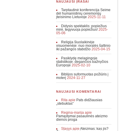
NAUJAUSI ĮRAŠAI
Tarptautinė konferencija Seime
dėl humanistinių ceremonijų
įteisinimo Lietuvoje
2025-11-11
Didysis spektaklis: popiežius
mirė, tegyvuoja popiežius!
2025-
05-06
Religija šiuolaikinėje
visuomenėje: nuo moralės šaltinio
iki pažangos stabdžio
2025-04-15
Pasiklydę melagingoje
statistikoje: degančios bažnyčios
Europoje
2025-02-10
Biblijos suformuotas požiūris į
moterį
2024-11-27
NAUJAUSI KOMENTARAI
Rita
apie
Pats didžiausias
„stebuklas“
Regina-marija
apie
Pamąstymai pasaulinės ateizmo
dienos proga
Stasys
apie
Ateizmas: kas jis?