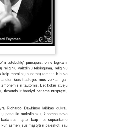
“ ir „stebuklų“ principais, o ne logika ir
 religinių vaizdinių teisingumą, religinių
kaip moralinių nuostatų ramstis ir buvo
iandien šios tradicijos mus veikia: gali
ijų žmonėmis ir tautomis. Bet kokiu atveju
jų tiesomis ir bandyti patiems nuspręsti,
yra Richardo Dawkinso laiškas dukrai,
sių pasaulio mokslininkų, žinomas savo
Ar kada susimąstei, kaip mes suprantame
 kurį asmenį susimąstyti ir paieškoti sau