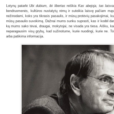
Lotynų patarlė
Ubi dubium, ibi libertas
reiškia
Kas abejoja, tas laisv
bendruomenės, kultūros nustatytų rėmų ir suteikia laisvę pačiam mąs
nežinodami, koks yra tikrasis pasaulis, ir mūsų protėvių pasakojimai, ku
mūsų pasaulio suvokimą. Dažnai mums sunku suprasti, kas ir kodėl daros
ką mums sako tėvai, draugai, mokytojai, ne visada yra tiesa. Aišku, ka
neparagausim visų grybų, kad sužinotume, kurie nuodingi, kurie ne. Toki
arba patikima informacija.