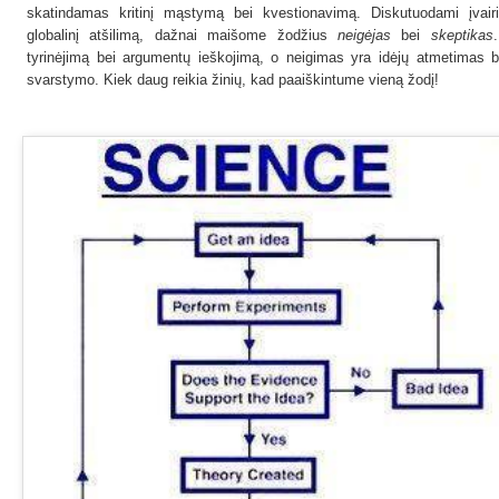
skatindamas kritinį mąstymą bei kvestionavimą. Diskutuodami įvair
globalinį atšilimą, dažnai maišome žodžius
neigėjas
bei
skeptikas
tyrinėjimą bei argumentų ieškojimą, o neigimas yra idėjų atmetimas 
svarstymo. Kiek daug reikia žinių, kad paaiškintume vieną žodį!