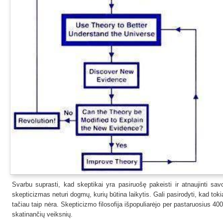
Svarbu suprasti, kad skeptikai yra pasiruošę pakeisti ir atnaujinti sav
skepticizmas neturi dogmų, kurių būtina laikytis. Gali pasirodyti, kad tokia 
tačiau taip nėra. Skepticizmo filosofija išpopuliarėjo per pastaruosius 40
skatinančių veiksnių.