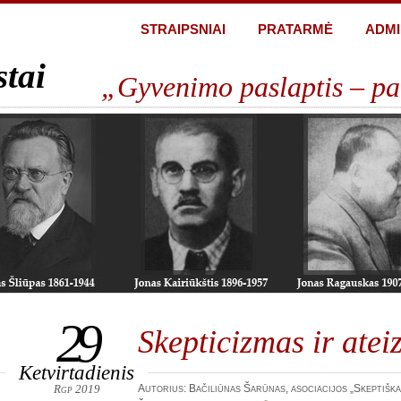
STRAIPSNIAI
PRATARMĖ
ADMI
stai
„Gyvenimo paslaptis – pa
29
Skepticizmas ir ate
Ketvirtadienis
Rgp 2019
Autorius: Bačiliūnas Šarūnas, asociacijos „Skeptiška