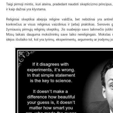
Taigi pirmoji mintis, kuri ateina, pradedant naudoti skepticizmo principu
ir kaip dažnai yra klystama.
Religiniai skeptikai abejoja religine valdžia, bet nebūtinai yra antirel
konkrečius ar visus religinius vaizdinius ir (arba) praktikas. Senovės
žymiausių pirmųjų religinių skeptikų. Jis suabejojo savo laikmečio įsitik
Mūsų laikais dauguma mokslininkų save laiko nereligingais. Mokslas rem
idėjos išsilaiko tol, kol yra tyrimų, eksperimentų, argumentų ar įrodymų j