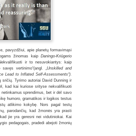
e, pavyzdžiui, apie planetų formavimąsi
chologams žinomas kaip
Daningo-Kriūgerio
valifikuoti ir to nesuvokiantys: kaip
 savęs vertinimo“(angl. „
Unskilled and
ce Lead to Inflated Self-Assessments“)
.
ų sričių. Tyrimo autoriai David Dunning ir
, kad kai kuriose srityse nekvalifikuoti
ma netinkamus sprendimus, bet ir dėl savo
likę humoro, gramatikos ir logikos testus
stų atlikimo kokybę. Nors pagal testų
rimų, parodančių, kad žmonės yra prasti
ad jie yra geresni nei vidutiniokai. Kai
lygio pedagogais, pradedi abejoti žmonių