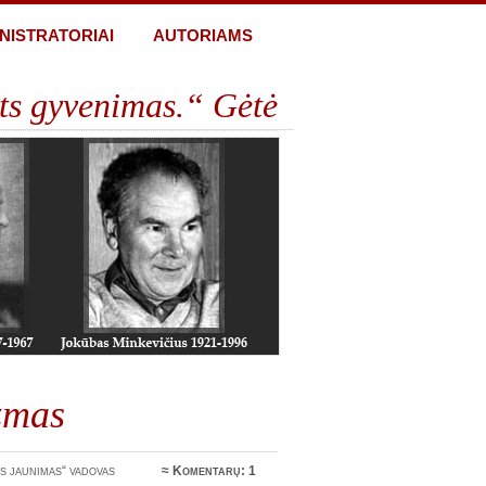
NISTRATORIAI
AUTORIAMS
ts gyvenimas.“ Gėtė
izmas
s jaunimas“ vadovas
≈
Komentarų: 1