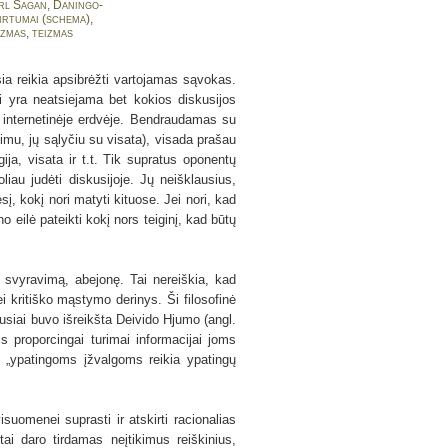
rl Sagan
,
Daningo-
kirtumai (schema)
,
izmas
,
teizmas
sia reikia apsibrėžti vartojamas sąvokas.
i yra neatsiejama bet kokios diskusijos
r internetinėje erdvėje. Bendraudamas su
imu, jų sąlyčiu su visata), visada prašau
gija, visata ir t.t. Tik supratus oponentų
oliau judėti diskusijoje. Jų neišklausius,
į, kokį nori matyti kituose. Jei nori, kad
o eilė pateikti kokį nors teiginį, kad būtų
a svyravimą, abejonę. Tai nereiškia, kad
i kritiško mąstymo derinys. Ši filosofinė
iausiai buvo išreikšta Deivido Hjumo (angl.
 proporcingai turimai informacijai joms
, „ypatingoms įžvalgoms reikia ypatingų
suomenei suprasti ir atskirti racionalias
 daro tirdamas neįtikimus reiškinius,