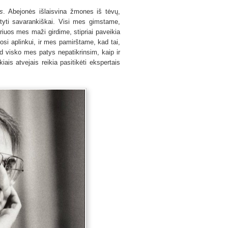
as
. Abejonės išlaisvina žmones iš tėvų,
tyti savarankiškai. Visi mes gimstame,
riuos mes maži girdime, stipriai paveikia
i aplinkui, ir mes pamirštame, kad tai,
d visko mes patys nepatikrinsim, kaip ir
ais atvejais reikia pasitikėti ekspertais