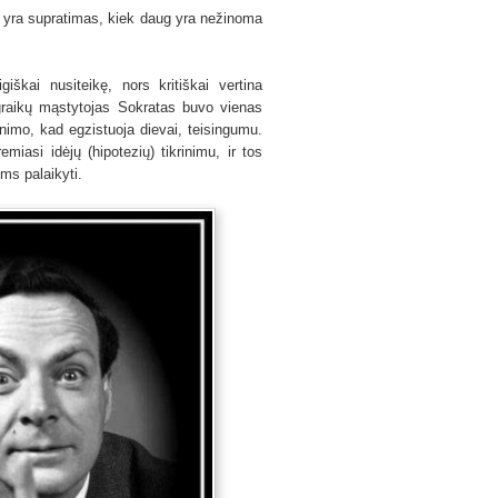
s, yra supratimas, kiek daug yra nežinoma
igiškai nusiteikę, nors kritiškai vertina
 graikų mąstytojas Sokratas buvo vienas
inimo, kad egzistuoja dievai, teisingumu.
iasi idėjų (hipotezių) tikrinimu, ir tos
oms palaikyti.