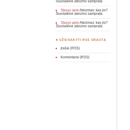
Šiuolaikinė ateizmo samprata
Stasys
apie
Ateizmas: kas jis?
Šiuolaikinė ateizmo samprata
Stasys
apie
Ateizmas: kas jis?
Šiuolaikinė ateizmo samprata
♣ UŽSISAKYTI RSS SRAUTĄ
Įrašai (RSS)
Komentarai (RSS)