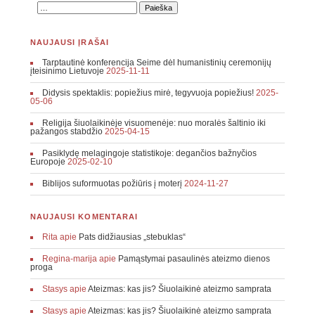
NAUJAUSI ĮRAŠAI
Tarptautinė konferencija Seime dėl humanistinių ceremonijų
įteisinimo Lietuvoje
2025-11-11
Didysis spektaklis: popiežius mirė, tegyvuoja popiežius!
2025-
05-06
Religija šiuolaikinėje visuomenėje: nuo moralės šaltinio iki
pažangos stabdžio
2025-04-15
Pasiklydę melagingoje statistikoje: degančios bažnyčios
Europoje
2025-02-10
Biblijos suformuotas požiūris į moterį
2024-11-27
NAUJAUSI KOMENTARAI
Rita
apie
Pats didžiausias „stebuklas“
Regina-marija
apie
Pamąstymai pasaulinės ateizmo dienos
proga
Stasys
apie
Ateizmas: kas jis? Šiuolaikinė ateizmo samprata
Stasys
apie
Ateizmas: kas jis? Šiuolaikinė ateizmo samprata