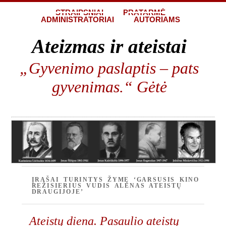
STRAIPSNIAI
PRATARMĖ
ADMINISTRATORIAI
AUTORIAMS
Ateizmas ir ateistai
„Gyvenimo paslaptis – pats
gyvenimas.“ Gėtė
ĮRAŠAI TURINTYS ŽYMĘ ‘GARSUSIS KINO
REŽISIERIUS VUDIS ALENAS ATEISTŲ
DRAUGIJOJE’
Ateistų diena. Pasaulio ateistų