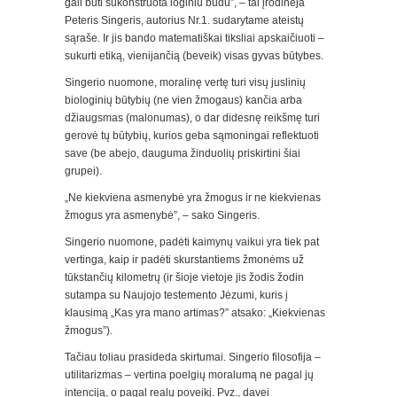
gali būti sukonstruota loginiu būdu”, – tai įrodinėja
Peteris Singeris, autorius Nr.1. sudarytame ateistų
sąraše. Ir jis bando matematiškai tiksliai apskaičiuoti –
sukurti etiką, vienijančią (beveik) visas gyvas būtybes.
Singerio nuomone, moralinę vertę turi visų juslinių
biologinių būtybių (ne vien žmogaus) kančia arba
džiaugsmas (malonumas), o dar didesnę reikšmę turi
gerovė tų būtybių, kurios geba sąmoningai reflektuoti
save (be abejo, dauguma žinduolių priskirtini šiai
grupei).
„Ne kiekviena asmenybė yra žmogus ir ne kiekvienas
žmogus yra asmenybė”, – sako Singeris.
Singerio nuomone, padėti kaimynų vaikui yra tiek pat
vertinga, kaip ir padėti skurstantiems žmonėms už
tūkstančių kilometrų (ir šioje vietoje jis žodis žodin
sutampa su Naujojo testemento Jėzumi, kuris į
klausimą „Kas yra mano artimas?” atsako: „Kiekvienas
žmogus”).
Tačiau toliau prasideda skirtumai. Singerio filosofija –
utilitarizmas – vertina poelgių moralumą ne pagal jų
intenciją, o pagal realų poveikį. Pvz., davei