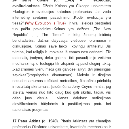
24 Jerry Coyne (g. 1949) – ekologas,
evoliucionistas
. Džeris Koinas yra Čikagos universiteto
Ekologijos ir evoliucijos katedros profesorius. Jis veda
internetinę svetainę pavadinimu „Kodėl evoliucija yra
tiesa?“ (
Why Evolution Is True
) ir yra išleidęs bestselerį
tuo pačiu pavadinimu.Koinas yra dažnas „The New
Republic“ , „ The Times“ ir kitų žinomų leidinių
bendradarbis, dažnai dalyvauja viešuose forumuose ir
diskusijose. Koinas save laiko kovingu antiteistu. Jis
tvirtina, kad religija ir mokslas iš esmės nesuderinami. Tik
racionalių įrodymų dėka galima tirti pasaulį ir jo veikimo
mechanizmą, o teologija tik atspindi tą psichologinį faktą,
„kad žmonės vienu metu gali galvose laikyti dvi priešingas
sąvokas”(kognityvinis disonansas). Mokslo ir tikėjimo
nesuderinamumas reiškiasi metodikos, filosofinių prielaidų
ir rezultatų skirtumais. Įsidėmėtina Jerry Coyne mintis, jog
ateistai vienas nuo kito daug kuo gali skirtis, tačiau vis
dėlto juos vienija vienas dalykas: netikėjimas
dieviškosiomis būtybėmis ir pasitikėjimas protu bei
racionaliais įrodymais.
17 Peter Atkins (g. 1940).
Piteris Atkinsas yra chemijos
profesorius Oksfordo universitete, kvantinės mechanikos ir