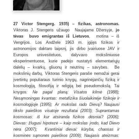
27 Victor Stenger
g. 1935) – fizikas, astronomas.
Viktoras J. Stengeris užaugo Naujajame Džersyje,
jo
tėvas buvo emigrantas
iš Lietuvos
, motina – iš
Vengrijos. Los Andžele 1963 m. įgijęs fizikos ir
astronomijos daktaro laipsnį, jis dirbo įvairiuose JAV ir
Europos univesitetuos, dalyvavo moksliniuose
eksperimentuose, kurie padėjo nustatyti elementariųjų
dalelių – kvarkų, gliuonų ir neutrinų – savybes. Be
mokslinių darbų, Viktoras Stengeris parašė nemažai gerai
įvertintų populiaraus turinio knygų, nagrinėjančių fiziką ir
kosmologiją, filosofiją ir religiją bei pseudomokslą. Tai
knygos
: Ne pagal planą: Visatos kilmė (1988);
Nesąmoningas kvantas: metafizika šiuolaikinėje fizikoje ir
kosmologijoje (1995); Ar mokslas rado Dievą? Naujausi
tikslo paieškos visatoje
rezultatai (2003); Suprantamas
kosmosas: iš kur atsiranda fizikos dėsniai? (2006);
Dievas: žlugusi hipotezė – kaip mokslas įrodo, kad Dievo
nėra (2007); Kvantiniai dievai: kūryba, chaosas ir
kosminės sąmonės paieškos (2009); Naujasis ateizmas: