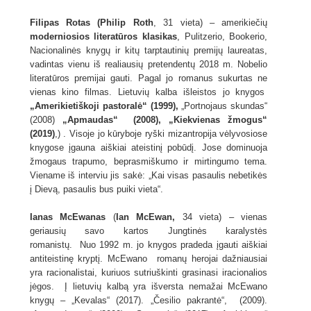
Filipas Rotas (Philip Roth
, 31 vieta) – amerikiečių
moderniosios literatūros klasikas
, Pulitzerio, Bookerio,
Nacionalinės knygų ir kitų tarptautinių premijų laureatas,
vadintas vienu iš realiausių pretendentų 2018 m. Nobelio
literatūros premijai gauti. Pagal jo romanus sukurtas ne
vienas kino filmas. Lietuvių kalba išleistos jo knygos
„Amerikietiškoji pastoralė“ (1999),
„Portnojaus skundas“
(2008)
„Apmaudas“ (2008), „Kiekvienas žmogus“
(2019)
,) . Visoje jo kūryboje ryški mizantropija vėlyvosiose
knygose įgauna aiškiai ateistinį pobūdį. Jose dominuoja
žmogaus trapumo, beprasmiškumo ir mirtingumo tema.
Viename iš interviu jis sakė: „Kai visas pasaulis nebetikės
į Dievą, pasaulis bus puiki vieta“.
Ianas McEwanas
(
Ian McEwan,
34 vieta) – vienas
geriausių savo kartos Jungtinės karalystės
romanistų. Nuo 1992 m. jo knygos pradeda įgauti aiškiai
antiteistinę kryptį. McEwano romanų herojai dažniausiai
yra racionalistai, kuriuos sutriuškinti grasinasi iracionalios
jėgos. Į lietuvių kalbą yra išversta nemažai McEwano
knygų – „Kevalas“ (2017). „Česilio pakrantė“, (2009).