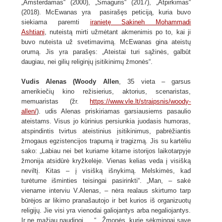
„Amsterdamas“ (2000), „Smaguris“ (2017), „Atpirkimas“
(2018). McEwanas yra pasirašęs peticiją, kuria buvo
siekiama paremti
iranietę Sakineh Mohammadi
Ashtiani
, nuteistą mirti užmėtant akmenimis po to, kai ji
buvo nuteista už svetimavimą. McEwanas gina ateistų
orumą. Jis yra parašęs: „Ateistai turi sąžinės, galbūt
daugiau, nei gilių religinįų įsitikinimų žmonės“.
Vudis Alenas (Woody Allen
, 35 vieta – garsus
amerikiečių kino režisierius, aktorius, scenaristas,
memuaristas (žr.
https://www.vle.lt/straipsnis/woody-
allen/
). udis Alenas priskiriamas garsiausiems pasaulio
ateistams. Visus jo kūrinius persiunkia juodasis humoras,
atspindintis tvirtus ateistinius įsitikinimus, pabrėžiantis
žmogaus egzistencijos trapumą ir tragizmą. Jis su kartėliu
sako: „Labiau nei bet kuriame kitame istorijos laikotarpyje
žmonija atsidūrė kryžkelėje. Vienas kelias veda į visišką
neviltį. Kitas – į visišką išnykimą. Melskimės, kad
turėtume išminties teisingai pasirinkti“. „Man, – sakė
viename interviu V.Alenas, – nėra realaus skirtumo tarp
būrėjos ar likimo pranašautojo ir bet kurios iš organizuotų
religijų. Jie visi yra vienodai galiojantys arba negaliojantys.
Ir ne mažiau naudingi…. “. „Žmonės, kurie sėkmingai save