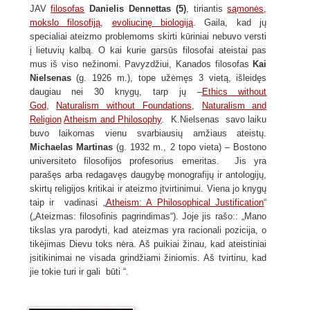
JAV
filosofas
Danielis Dennettas (5)
, tiriantis
sąmonės,
mokslo filosofiją,
evoliucinę biologiją
. Gaila, kad jų
specialiai ateizmo problemoms skirti kūriniai nebuvo versti
į lietuvių kalbą. O kai kurie garsūs filosofai ateistai pas
mus iš viso nežinomi. Pavyzdžiui, Kanados filosofas
Kai
Nielsenas
(g. 1926 m.), tope užėmęs 3 vietą, išleidęs
daugiau nei 30 knygų, tarp jų –
Ethics without
God
,
Naturalism without Foundations
,
Naturalism and
Religion
Atheism and Philosophy
. K.Nielsenas savo laiku
buvo laikomas vienu svarbiausių amžiaus ateistų.
Michaelas Martinas
(g. 1932 m., 2 topo vieta) – Bostono
universiteto filosofijos profesorius emeritas. Jis yra
parašęs arba redagavęs daugybę monografijų ir antologijų,
skirtų religijos kritikai ir ateizmo įtvirtinimui. Viena jo knygų
taip ir vadinasi „
Atheism: A Philosophical Justification
“
(„Ateizmas: filosofinis pagrindimas“). Joje jis rašo:: „Mano
tikslas yra parodyti, kad ateizmas yra racionali pozicija, o
tikėjimas Dievu toks nėra. Aš puikiai žinau, kad ateistiniai
įsitikinimai ne visada grindžiami žiniomis. Aš tvirtinu, kad
jie tokie turi ir gali būti “.