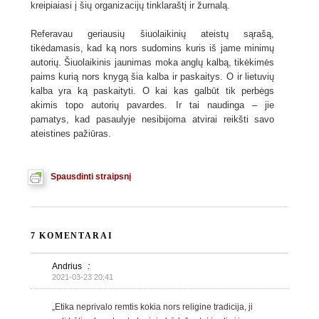
kreipiaiasi į šių organizacijų tinklaraštį ir žurnalą.
Referavau geriausių šiuolaikinių ateistų sąrašą,
tikėdamasis, kad ką nors sudomins kuris iš jame minimų
autorių. Šiuolaikinis jaunimas moka anglų kalbą, tikėkimės
paims kurią nors knygą šia kalba ir paskaitys. O ir lietuvių
kalba yra ką paskaityti. O kai kas galbūt tik perbėgs
akimis topo autorių pavardes. Ir tai naudinga – jie
pamatys, kad pasaulyje nesibijoma atvirai reikšti savo
ateistines pažiūras.
Spausdinti straipsnį
7 KOMENTARAI
Andrius
:
2021-03-23 20:41
„Etika neprivalo remtis kokia nors religine tradicija, ji