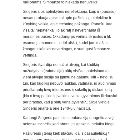
milijonams. Šimpanzė to niekada nenuveiks.
Singeris šios aplinkybės nereflektuoja, kaip ir (panašu)
nesamprotauja apskritai apie pažinimą, intelektinę ir
kūrybinę veiklą, apie techninę pažangą. Panašu, kad
visa tai nepatenka į jo akiratį ir nevertinama iš
moralinės pusės. O kadangi jis vertina tik jusles ir tik
esamuoju momentu, todėl aišku, kodėl jam mažas
žmogaus kūdikis nevertingas, o suaugusi šimpanzė
vertinga.
Singeris išvardija nemažai atvejų, kai kūdikių
nužudymas (eutanazija) būtų visiškai pateisinamas –
vieni atvejai susiję su įgimtu neįgalumu, kiti – netgi su
tuo, kad kūdikis nebuvo lauktas, vadinasi, jo auginimas
prieštarautų tėvų interesams ir sukeltų jų diskomfortą.
(Na o tėvų palikto ir įvaikinto vaiko gyvenimas tikriausiai
per prastas, kad jį būtų verta gyventi?.. Šioje vietoje
Singeris priartėja prie 1940-ųjų nacistų).
Kadangi Singeris pateisintų eutanaziją daugeliu atvejų,
netenka stebėtis, kad abortų jis apskritai nelaiko blogiu.
Pažiūrėjus į temą kiek plačiau, dalis pasaulietiškų /
nereligingų žmonių intuityviai visgi pripažįsta, kad