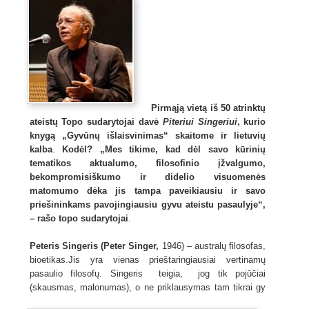
Pirmąją vietą iš 50 atrinktų
ateistų Topo sudarytojai davė
Piteriui Singeriui
, kurio
knygą „Gyvūnų išlaisvinimas“ skaitome ir lietuvių
kalba
.
Kodėl? „Mes tikime, kad dėl savo kūrinių
tematikos aktualumo, filosofinio įžvalgumo,
bekompromisiškumo ir didelio visuomenės
matomumo dėka jis tampa paveikiausiu ir savo
priešininkams pavojingiausiu gyvu ateistu pasaulyje“,
– rašo topo sudarytojai
.
Peteris Singeris (Peter Singer,
1946) – australų filosofas,
bioetikas.Jis yra vienas prieštaringiausiai vertinamų
pasaulio filosofų. Singeris teigia, jog tik pojūčiai
(skausmas, malonumas), o ne priklausymas tam tikrai gy