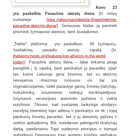
Kovo 23
yra paskelbta Pasauline ateistų diena
(žr mūsų
svetainėje:
https://ateizmasirateistai.lt/paminekime-
pasauline-ateizmo-diena/
). Geriausias būdas ją paminėti
prisiminti žymiausius ateistus, bent šiuolaikinius.
„Twitter“ platforma yra paskelbusi 50 žymiausių
šiuolaikinių pasaulio ateistų sąrašą (žr.
thebestschools.org/features/top-atheists-in-the-world-
today/
). Pasaulinė ateistų diena – labai tinkama proga
pasigilinti į šį sąrašą, bent perskaityti jų pavardes, ypač
tas, kurios Lietuvoje gerai žinomos, bet su ateizmu
nesiejamos. Ateizmas mūsuose vis dar yra
stigmatizuojamas, todėl pasaulyje garsių žmonių (rašytojų,
mokslininkų, visuomenės veikėjų) enciklopedijose,
žinynuose, recenzijose ateistinės pažiūros ir veikla
nutylimos. Tikiuosi, kad svetainės lankytojai atsidarys
nurodytą internetinį topo adresą ir perskaitys ne tik į topą
patekusių žmonių pavardes, bet ir jų ateistinių pažiūrų ir
veiklos apibūdinimą. Bet, norėdamas palengvinti skaitytojų
darbą, pareferuosiu Topo sudarymo principus ir trumpai
apibūdinsiu žinomiausių topo asmenų kūrybos pėdsakus