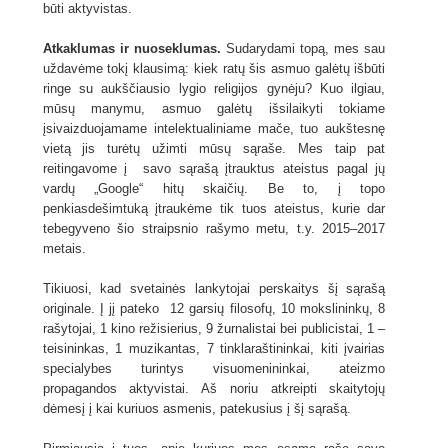
būti aktyvistas.
Atkaklumas ir nuoseklumas.
Sudarydami topą, mes sau
uždavėme tokį klausimą: kiek ratų šis asmuo galėtų išbūti
ringe su aukščiausio lygio religijos gynėju? Kuo ilgiau,
mūsų manymu, asmuo galėtų išsilaikyti tokiame
įsivaizduojamame intelektualiniame mače, tuo aukštesnę
vietą jis turėtų užimti mūsų sąraše. Mes taip pat
reitingavome į savo sąrašą įtrauktus ateistus pagal jų
vardų „Google“ hitų skaičių. Be to, į topo
penkiasdešimtuką įtraukėme tik tuos ateistus, kurie dar
tebegyveno šio straipsnio rašymo metu, t.y. 2015–2017
metais.
Tikiuosi, kad svetainės lankytojai perskaitys šį sąrašą
originale. Į jį pateko 12 garsių filosofų, 10 mokslininkų, 8
rašytojai, 1 kino režisierius, 9 žurnalistai bei publicistai, 1 –
teisininkas, 1 muzikantas, 7 tinklaraštininkai, kiti įvairias
specialybes turintys visuomenininkai, ateizmo
propagandos aktyvistai. Aš noriu atkreipti skaitytojų
dėmesį į kai kuriuos asmenis, patekusius į šį sąrašą.