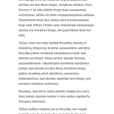
abortas yra tam tikras blogis, vengtinas dalykas. Nors,
žinoma, ir ne toks didelis blogis kaip suaugusiojo
nužudymas, tačiau vis dėlto nepageidaujamas dalykas.
(Pasirinkimo teisė šiuo atveju nėra kvestionuojama.
Kaip sakė Hillary Clinton savo rinkiminėje kampanijoje:
abortai yra moralinis blogis, bet pasirinkimo teisė turi
būti).
Tačiau, kiek man teko skaityti filosofinių debatų (ir
mokslinių straipsnių) ta tema, pasaulietinė–ateistinė
filosofija patiria nesėkmę bandydama įrodyti, kad
abortas yra blogis. Kitaip tariant: ateistai filosofai,
pasaulietiniame / ateistiniame kontekste bandantys
įrodyti, kad abortai yra tam tikras moralinis blogis,
patiria nesėkmę prieš ateistinius oponentus,
įrodinėjančius, kad abortas apskritai nėra blogis (yra
moraliai neutralus veiksmas).
Nesakau, kad dėl to reikia griebtis religijų (jos visos
šiais laikais skamba naiviai ir nėra vertos mąstančio
žmogaus dėmesio).
Tačiau kažkas negerai yra su filosofija, kuri negali