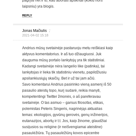
pagrįsti net ir to, kad abortas apskritai (kokiu nors
laipsniu) yra blogis.
REPLY
Jonas Mačiulis
:
2021-04-02 15:18
Andrius mūsų svetainėje pastaruoju metu reiškiasi kaip
aktyvus komentatorius. Ir aš tuo džiaugiuosi. Juk
dauguma mūsų portalo lankytojų yra tik statistiniai.
Kadangi svetainėje nėra langelio like (patinka), tai
lankytojas ir lieka tik statistiniu vienetu, papildžiusiu
apsilankiusiųjų skaičių. Bet ir už tai jam ačiū.
Savo komentarui Andrius pasirinko vieną asmenį iš 50
pasaulio ateistų topo, kurį sudarė, reikia manyti,
kompetentingi Twitter žmonės, o aš pareferavau
svetainėje. O tas asmuo – garsus filosofas, etikas,
polemistas Peteris Singeris, nagrinėjąs aktualias
temas: ekologijos, gyvūnų gerovės, genų inžinerijos,
eutanazijos, abortų ir t.t. Jos, kaip žinome, glaudžiai
susijusios su religine (ir neišvengiamai ateistine)
pasaulėžiūra. Tų pasaulėžiūrų kovos epicentre