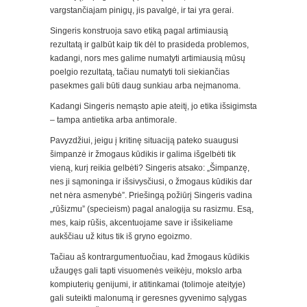
vargstančiajam pinigų, jis pavalgė, ir tai yra gerai.
Singeris konstruoja savo etiką pagal artimiausią
rezultatą ir galbūt kaip tik dėl to prasideda problemos,
kadangi, nors mes galime numatyti artimiausią mūsų
poelgio rezultatą, tačiau numatyti toli siekiančias
pasekmes gali būti daug sunkiau arba neįmanoma.
Kadangi Singeris nemąsto apie ateitį, jo etika išsigimsta
– tampa antietika arba antimorale.
Pavyzdžiui, jeigu į kritinę situaciją pateko suaugusi
šimpanzė ir žmogaus kūdikis ir galima išgelbėti tik
vieną, kurį reikia gelbėti? Singeris atsako: „Šimpanzę,
nes ji sąmoninga ir išsivysčiusi, o žmogaus kūdikis dar
net nėra asmenybė”. Priešingą požiūrį Singeris vadina
„rūšizmu” (specieism) pagal analogija su rasizmu. Esą,
mes, kaip rūšis, akcentuojame save ir išsikeliame
aukščiau už kitus tik iš gryno egoizmo.
Tačiau aš kontrargumentuočiau, kad žmogaus kūdikis
užaugęs gali tapti visuomenės veikėju, mokslo arba
kompiuterių genijumi, ir atitinkamai (tolimoje ateityje)
gali suteikti malonumą ir geresnes gyvenimo sąlygas