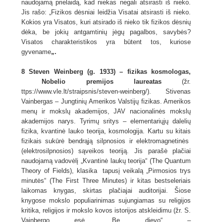
naudojamą prielaidą, kad niekas negali atsirasti iš nieko.
Jis rašo: „Fizikos dėsniai leidžia Visatai atsirasti iš nieko.
Kokios yra Visatos, kuri atsirado iš nieko tik fizikos dėsnių
dėka, be jokių antgamtinių jėgų pagalbos, savybės?
Visatos charakteristikos yra būtent tos, kuriose
gyvename
„.
8 Steven Weinberg (g. 1933) – fizikas kosmologas,
Nobelio premijos laureatas
(žr.
ttps://www.vle.lt/straipsnis/steven-weinberg/). Stivenas
Vainbergas – Jungtinių Amerikos Valstijų fizikas. Amerikos
menų ir mokslų akademijos, JAV nacionalinės mokslų
akademijos narys. Tyrimų sritys – elementariųjų dalelių
fizika, kvantinė lauko teorija, kosmologija. Kartu su kitais
fizikais sukūrė bendrąją silpnosios ir elektromagnetinės
(elektrosilpnosios) sąveikos teoriją. Jis parašė plačiai
naudojamą vadovėlį „Kvantinė laukų teorija“ (The Quantum
Theory of Fields), klasika tapusį veikalą „Pirmosios trys
minutės“ (The First Three Minutes) ir kitas bestseleriais
laikomas knygas, skirtas plačiajai auditorijai. Šiose
knygose mokslo populiarinimas sujungiamas su religijos
kritika, religijos ir mokslo kovos istorijos atskleidimu (žr. S.
Vainbergo esė „Be dievo“ –