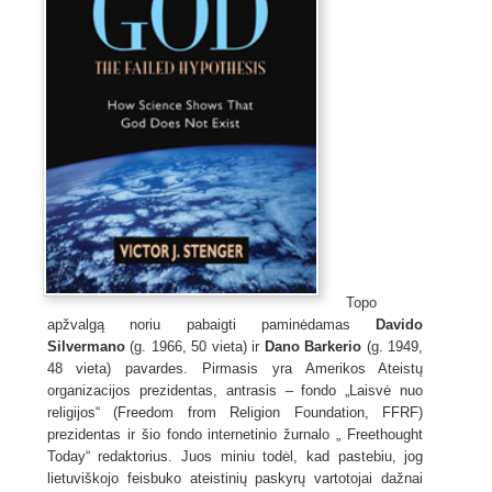
Topo
apžvalgą noriu pabaigti paminėdamas
Davido
Silvermano
(g. 1966, 50 vieta) ir
Dano Barkerio
(g. 1949,
48 vieta) pavardes. Pirmasis yra Amerikos Ateistų
organizacijos prezidentas, antrasis – fondo „Laisvė nuo
religijos“ (Freedom from Religion Foundation, FFRF)
prezidentas ir šio fondo internetinio žurnalo „ Freethought
Today“ redaktorius. Juos miniu todėl, kad pastebiu, jog
lietuviškojo feisbuko ateistinių paskyrų vartotojai dažnai