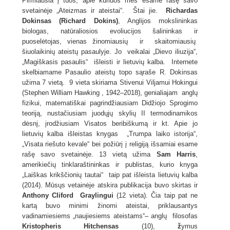
Pirmiausia į tuos, apie kuriuos mes esame rašę savo
svetainėje „Ateizmas ir ateistai“. Štai jie.
Richardas
Dokinsas (Richard Dokins)
, Anglijos mokslininkas
biologas, natūraliosios evoliucijos šalininkas ir
puoselėtojas, vienas žinomiausių ir skaitomiausių
šiuolaikinių ateistų pasaulyje. Jo veikalai „Dievo iliuzija“,
„Magiškasis pasaulis“ išleisti ir lietuvių kalba. Internete
skelbiamame Pasaulio ateistų topo sąraše R. Dokinsas
užima 7 vietą. 9 vieta skiriama Stivenui Viljamui Hokingui
(Stephen William Hawking , 1942–2018), genialiajam anglų
fizikui, matematiškai pagrindžiausiam Didžiojo Sprogimo
teoriją, nustačiusiam juodųjų skylių II termodinamikos
dėsnį, įrodžiusiam Visatos beribiškumą ir kt. Apie jo
lietuvių kalba išleistas knygas „Trumpa laiko istorija“,
„Visata riešuto kevale“ bei požiūrį į religiją išsamiai esame
rašę savo svetainėje. 13 vietą užima
Sam Harris
,
amerikiečių tinklaraštininkas ir publistas, kurio knyga
„Laiškas krikščionių tautai“ taip pat išleista lietuvių kalba
(2014). Mūsųs vetainėje atskira publikacija buvo skirtas ir
Anthony Cliford Graylingui
(12 vieta). Čia taip pat ne
kartą buvo minimi žinomi ateistai, priklausantys
vadinamiesiems „naujiesiems ateistams“– anglų filosofas
Kristopheris Hitchensas
(10),
ž
ymus