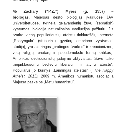
46 Zachary (“P.Z.”) Myers (g. 1957) –
biologas.
Majersas dėsto biologijąs įvairiuose JAV
universitetuose, tyrinėja gėlavandenių žuvų (zebrafish)
vystymosi biologiją natūraliosios evoliucijos požiūriu. Jis
tvarko vieną populiariausių ateistų tinklaraščių internete
„Pharyngula“ (stuburinių gyvūnų embriono vystymosi
stadija), yra aistringas „protingos tvarkos“ ir kreacionizmo,
visų religijų, prietarų ir pseudomokslo formų kritikas,
Amerikos evoliucionistų judėjimo aktyvistas. Save laiko
„nepriklausomu bedieviu liberalu ir atviru ateistu“.
Populiarus jo kūrinys „Laimingas ateistas“ (
The Happy
Atheist, 2013).
2009 m. Amerikos humanistų asociacija
Majersą paskelbė „Metų humanistu“.