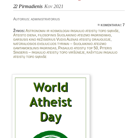
22
Pirmadienis
Kov 2021
Autorius: administratorius
≈
komentarai: 7
Žymos:
Astronomai ir kosmologai pasaulio ateistų topo sąraše
,
Ateisto diena
,
filosofinis šiuolaikinio ateizmo pagrindimas
,
garsusis kino režisierius Vudis Alenas ateistų draugijoje
,
natūraliosios evoliucijos tyrimai – šiuolaikinio ateizmo
gamtamokslinis pagrindas
,
Pasaulio ateistų top 50
,
Piteris
Singeris – pasaulio ateistų topo viršūnėje
,
rašytojai pasaulio
ateistų topo sąraše