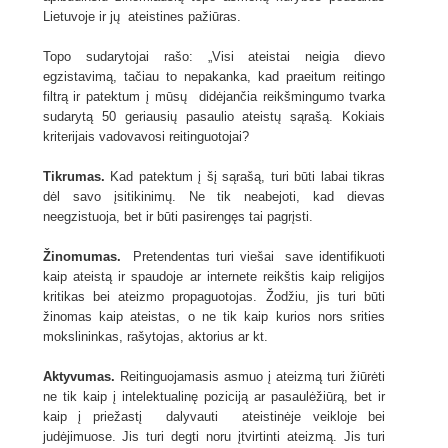
Lietuvoje ir jų ateistines pažiūras.
Topo sudarytojai rašo: „Visi ateistai neigia dievo
egzistavimą, tačiau to nepakanka, kad praeitum reitingo
filtrą ir patektum į mūsų didėjančia reikšmingumo tvarka
sudarytą 50 geriausių pasaulio ateistų sąrašą. Kokiais
kriterijais vadovavosi reitinguotojai?
Tikrumas.
Kad patektum į šį sąrašą, turi būti labai tikras
dėl savo įsitikinimų. Ne tik neabejoti, kad dievas
neegzistuoja, bet ir būti pasirengęs tai pagrįsti.
Žinomumas.
Pretendentas turi viešai save identifikuoti
kaip ateistą ir spaudoje ar internete reikštis kaip religijos
kritikas bei ateizmo propaguotojas. Žodžiu, jis turi būti
žinomas kaip ateistas, o ne tik kaip kurios nors srities
mokslininkas, rašytojas, aktorius ar kt.
Aktyvumas.
Reitinguojamasis asmuo į ateizmą turi žiūrėti
ne tik kaip į intelektualinę poziciją ar pasaulėžiūrą, bet ir
kaip į priežastį dalyvauti ateistinėje veikloje bei
judėjimuose. Jis turi degti noru įtvirtinti ateizmą. Jis turi