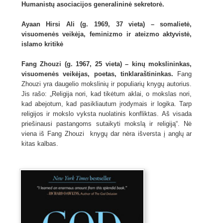
Humanistų asociacijos generalininė sekretorė.
Ayaan Hirsi Ali (g. 1969, 37 vieta) – somalietė,
visuomenės veikėja, feminizmo ir ateizmo aktyvistė,
islamo kritikė
Fang Zhouzi (g. 1967, 25 vieta) – kinų mokslininkas,
visuomenės veikėjas, poetas, tinklaraštininkas.
Fang
Zhouzi yra daugelio mokslinių ir populiarių knygų autorius.
Jis rašo: „Religija nori, kad tikėtum aklai, o mokslas nori,
kad abejotum, kad pasikliautum įrodymais ir logika. Tarp
religijos ir mokslo vyksta nuolatinis konfliktas. Aš visada
priešinausi pastangoms sutaikyti mokslą ir religiją“. Nė
viena iš Fang Zhouzi knygų dar nėra išversta į anglų ar
kitas kalbas.