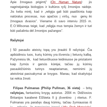
Apie žmogaus prigimtį“ (
On Human Nature
)
jis
nagrinėjainėja biologijos ir kultūros ryšį žmonijos raidoje.
Jis kelia mintį, kad ir „religija gali būti paaiškinta kaip
natūralus procesas, nuo apačios į viršų, nuo genų iki
žmogaus dvasios“. Viename iš savo interviu 2015 m.
E.O.Wilsonas teigė, kad „religija mus tempia žemyn ir turi
būti pašalinta dėl žmonijos pažangos“.
Rašytojai
Į 50 pasaulio ateistų topą yra įtraukti 8 rašytojai. Čia
apibūdinsiu tuos, kurių kūrinių yra išversta į lietuvių kalbą.
Pažymėsiu tik, kad lietuviškuose leidiniuose jie pristatomi
kaip žymūs ir garsūs kūrėjai, tačiau jų kūrinių
pasaulėžiūrinis turinys neaptariamas, neminimi jų
ateistiniai pasisakymai ar knygos. Manau, kad skaitytojui
tai reikia žinoti.
Filipas Pulmanas (
Philip Pullman, 36 vieta)
– britų
rašytojas,
fantastinių knygų autorius. 2004 m. Didžiosios
Britanijos karalienė Elžbieta II jį įšventino į riterius. F.
Fulmanas yra parašęs daug kūrinių, tačiau žymiausias iš