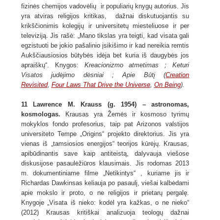
fizinės chemijos vadovėlių ir populiarių knygų autorius. Jis
yra atviras religijos kritikas, dažnai diskutuojantis su
krikščionimis kolegijų ir universitetų miesteliuose ir per
televiziją. Jis rašė: „Mano tikslas yra teigti, kad visata gali
egzistuoti be jokio pašalinio įsikišimo ir kad nereikia remtis
Aukščiausiosios būtybės idėja bet kuria iš daugybės jos
apraiškų“. Knygos:
Kreacionizmo atmetimas ; Keturi
Visatos judėjimo dėsniai ; Apie Būtį (
Creation
Revisited
,
Four Laws That Drive the Universe
,
On Being
).
11 Lawrence M. Krauss (g. 1954) – astronomas,
kosmologas.
Krausas yra Žemės ir kosmoso tyrimų
mokyklos fondo profesorius, taip pat Arizonos valstijos
universiteto Tempe „Origins“ projekto direktorius. Jis yra
vienas iš „tamsiosios energijos“ teorijos kūrėjų. Krausas,
apibūdinantis save kaip antiteistą, dalyvauja viešose
diskusijose pasaulėžiūros klausimais. Jis rodomas 2013
m. dokumentiniame filme „Netikintys“ , kuriame jis ir
Richardas Dawkinsas keliauja po pasaulį, viešai kalbėdami
apie mokslo ir proto, o ne religijos ir prietarų pergalę.
Knygoje „Visata iš nieko: kodėl yra kažkas, o ne nieko“
(2012) Krausas kritiškai analizuoja teologų dažnai