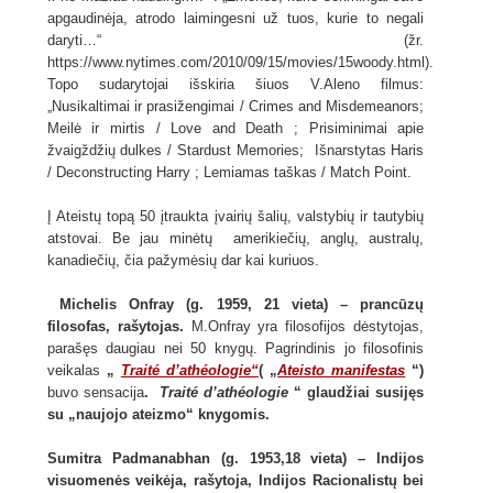
apgaudinėja, atrodo laimingesni už tuos, kurie to negali
daryti…“ (žr.
https://www.nytimes.com/2010/09/15/movies/15woody.html).
Topo sudarytojai išskiria šiuos V.Aleno filmus:
„Nusikaltimai ir prasižengimai / Crimes and Misdemeanors;
Meilė ir mirtis / Love and Death ; Prisiminimai apie
žvaigždžių dulkes / Stardust Memories; Išnarstytas Haris
/ Deconstructing Harry ; Lemiamas taškas / Match Point.
Į Ateistų topą 50 įtraukta įvairių šalių, valstybių ir tautybių
atstovai. Be jau minėtų amerikiečių, anglų, australų,
kanadiečių, čia pažymėsių dar kai kuriuos.
Mic
helis Onfray (g. 1959, 21 vieta) – prancūzų
filosofas, rašytojas.
M.Onfray yra filosofijos dėstytojas,
parašęs daugiau nei 50 knygų. Pagrindinis jo filosofinis
veikalas
„
Traité d’athéologie“
( „
Ateisto manifestas
“)
buvo sensacija
.
Traité d’athéologie
“ glaudžiai susijęs
su „naujojo ateizmo“ knygomis.
Sumitra Padmanabhan (g. 1953,18 vieta) – Indijos
visuomenės veikėja, rašytoja, Indijos Racionalistų bei