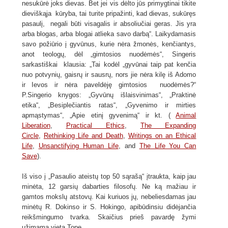
nesukūrė joks dievas. Bet jei vis dėlto jūs primygtinai tikite
dieviškąja kūryba, tai turite pripažinti, kad dievas, sukūręs
pasaulį, negali būti visagalis ir absoliučiai geras. Jis yra
arba blogas, arba blogai atlieka savo darbą“. Laikydamasis
savo požiūrio į gyvūnus, kurie nėra žmonės, kenčiantys,
anot teologų, dėl „gimtosios nuodėmės“, Singeris
sarkastiškai klausia: „Tai kodėl „gyvūnai taip pat kenčia
nuo potvynių, gaisrų ir sausrų, nors jie nėra kilę iš Adomo
ir Ievos ir nėra paveldėję gimtosios nuodėmės?“
P.Singerio knygos: „Gyvūnų išlaisvinimas“, „Praktinė
etika“, „Besiplečiantis ratas“, „Gyvenimo ir mirties
apmąstymas“, „Apie etinį gyvenimą“ ir kt. (
Animal
Liberation
,
Practical Ethics
,
The Expanding
Circle
,
Rethinking Life and Death
,
Writings on an Ethical
Life
,
Unsanctifying Human Life
, and
The Life You Can
Save
).
Iš viso į „Pasaulio ateistų top 50 sąrašą“ įtraukta, kaip jau
minėta, 12 garsių dabarties filosofų. Ne ką mažiau ir
gamtos mokslų atstovų. Kai kuriuos jų, nebeliesdamas jau
minėtų R. Dokinso ir S. Hokingo, apibūdinsiu didėjančia
reikšmingumo tvarka. Skaičius prieš pavardę žymi
užimamą vietą Tope.