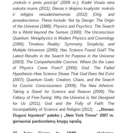
„mokslo ir proto pozicija“ (2009 m.); Kodėl Visata nėra
sukurta mums (2011); Dievas ir tikėjimo kvailystė: mokslo
ir religijos nesuderinamumas (2012) (Orig.
and
pseudoscience. These include: Not by Design: The Origin
of the Universe (1988); Physics and Psychics: The Search
for a World beyond the Senses (1990); The Unconscious
Quantum: Metaphysics in Modern Physics and Cosmology
(1995); Timeless Reality: Symmetry, Simplicity, and
Multiple Universes (2000); Has Science Found God? The
Latest Results in the Search for Purpose in the Universe
(2003); The Comprehensible Cosmos: Where Do the Laws
of Physics Come From? (2006); God: The Failed
Hypothesis–How Science Shows That God Does Not Exist
(2007); Quantum Gods: Creation, Chaos, and the Search
for Cosmic Consciousness (2009); The New Atheism:
Taking a Stand for Science and Reason (2009); The
Fallacy of Fine-Tuning: Why the Universe is Not Designed
for Us (2011); God and the Folly of Faith
: The
Incompatibility of Science and Religion (2012).
. „Dievas:
žlugusi hipotezė“ pateko į „New York Times“ 2007 m.
geriausiai parduodamų knygų sąrašą.