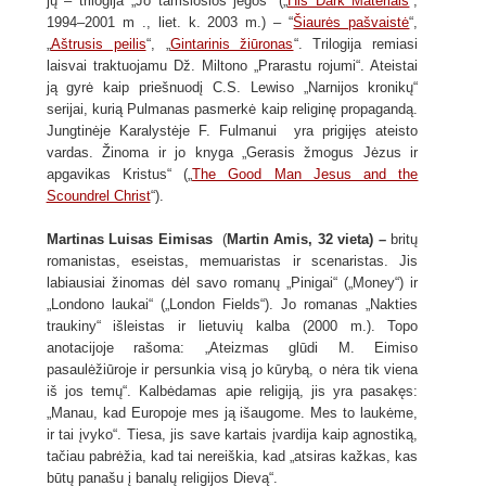
jų – trilogija „Jo tamsiosios jėgos“ („
His Dark Materials
“,
1994–2001 m ., liet. k. 2003 m.) – “
Šiaurės pašvaistė
“,
„
Aštrusis peilis
“, „
Gintarinis žiūronas
“. Trilogija remiasi
laisvai traktuojamu Dž. Miltono „Prarastu rojumi“. Ateistai
ją gyrė kaip priešnuodį C.S. Lewiso „Narnijos kronikų“
serijai, kurią Pulmanas pasmerkė kaip religinę propagandą.
Jungtinėje Karalystėje F. Fulmanui yra prigijęs ateisto
vardas. Žinoma ir jo knyga „Gerasis žmogus Jėzus ir
apgavikas Kristus“ („
The Good Man Jesus and the
Scoundrel Christ
“).
Martinas Luisas Eimisas
(
Martin Amis, 32 vieta) –
britų
romanistas, eseistas, memuaristas ir scenaristas. Jis
labiausiai žinomas dėl savo romanų „Pinigai“ („Money“) ir
„Londono laukai“ („London Fields“). Jo romanas „Nakties
traukiny“ išleistas ir lietuvių kalba (2000 m.). Topo
anotacijoje rašoma: „Ateizmas glūdi M. Eimiso
pasaulėžiūroje ir persunkia visą jo kūrybą, o nėra tik viena
iš jos temų“. Kalbėdamas apie religiją, jis yra pasakęs:
„Manau, kad Europoje mes ją išaugome. Mes to laukėme,
ir tai įvyko“. Tiesa, jis save kartais įvardija kaip agnostiką,
tačiau pabrėžia, kad tai nereiškia, kad „atsiras kažkas, kas
būtų panašu į banalų religijos Dievą“.