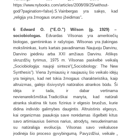
https://www.nybooks.com/articles/2008/09/25/without-
god/?pagination=false).S.Vainbergas yra sakęs, kad
„religija yra žmogaus orumo įžeidimas“
.
6 Edward O. (“E.O.”) Wilson (g. 1929) –
sociobiologas.
Edvardas Vilsonas yra amerikiečių
biologas, gamtininkas ir rašytojas. Wilsonas yra įtakingas
mokslininkas, kuris kartais pavadinamas Naujuoju Darvinu,
Darvino įpėdiniu arba XXI amžiaus Darvinu. Atlikęs
skruzdžių tyrimus, 1975 m. Vilsonas paskelbė veikalą
„Sociobiologija: naujoji sintezė“(„Sociobiology: The New
Synthesis“). Viena žymiausių ir naujausių šio veikalo idėjų
yra teiginys, kad net tokia žmogaus charakteristika, kaip
altruizmas, galėjo išsivystyti natūralios atrankos būdu. Ši
idėja ir tada, ir dabar vertinama
nevienareikšmiškai.Tradiciškai manyta, kad natūrali
atranka skatina tik tuos fizinius ir elgesio bruožus, kurie
didina individo galimybes daugintis. Altruistinis elgesys,
kai organizmas paaukoja save norėdamas išgelbėti kitus
savo artimiausius šeimos narius, atrodytų, nesuderinamas
su natūraliąja evoliucija. Vilsonas savo veikaluose
įrodinėja šio proceso gyvybingumą. Pavyzdžiui, veikale „