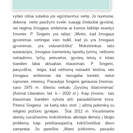
vybės rūšiai suteikia jos egzistavimui vertę. Jo nuomone,
didesnę verte pasižymi sveiki suaugę žinduoliai gyvūnai,
nei negimę žmogaus embrionai ar komos būklėje esantys
žmonės. P. Singeris yra rašęs: „Mintis, kad žmogaus
gyvenimas vertingas vien todėl, kad jis yra žmogaus
gyvenimas, yra viduramžiška“. Mokslininkas rašo
eutanazijos, žmogaus kamieninių ląstelių tyrimų, nėštumo
nutraukimo, lyčių, prievartos, gyvūnų teisių ir kitais
šiandien labai aktualiais klausimais. P. Singeris,
pavyzdžiui, teigia, kad nėštumą nutraukti leistina, nes
žmogaus embrionas dar nesugeba kentėti, neturi
sąmonės, interesų. Pasaulyje Singeris geriausiai žinomas
savo 1975 m. išleistu veikalu „Gyvūnų išlaisvinimas“
(Animal Liberation, liet. k.– 2020 m.). Kaip žinome, tais
klausimais šiandien vyksta arši pasaulėžiūrinė kova.
Piteriui Singeriui ne kartą teko stoti į aštrią polemiką su
religinio požiūrio gynėjais. Štai 2012 m. Visuotiniame
ateistų suvažiavime mokslininkas atkreipė dėmesį į blogio
problemą kaip prieštaraujančią krikščioniškai dievo
sampratai. Jis pareiškė: „Mano įsitikinimu, pasaulio