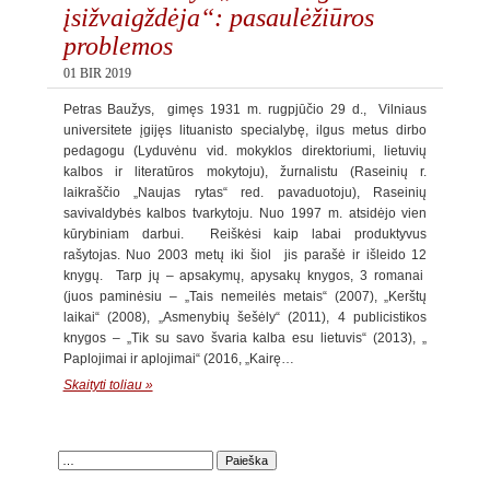
įsižvaigždėja“: pasaulėžiūros
problemos
01 BIR 2019
Petras Baužys, gimęs 1931 m. rugpjūčio 29 d., Vilniaus
universitete įgijęs lituanisto specialybę, ilgus metus dirbo
pedagogu (Lyduvėnu vid. mokyklos direktoriumi, lietuvių
kalbos ir literatūros mokytoju), žurnalistu (Raseinių r.
laikraščio „Naujas rytas“ red. pavaduotoju), Raseinių
savivaldybės kalbos tvarkytoju. Nuo 1997 m. atsidėjo vien
kūrybiniam darbui. Reiškėsi kaip labai produktyvus
rašytojas. Nuo 2003 metų iki šiol jis parašė ir išleido 12
knygų. Tarp jų – apsakymų, apysakų knygos, 3 romanai
(juos paminėsiu – „Tais nemeilės metais“ (2007), „Kerštų
laikai“ (2008), „Asmenybių šešėly“ (2011), 4 publicistikos
knygos – „Tik su savo švaria kalba esu lietuvis“ (2013), „
Paplojimai ir aplojimai“ (2016, „Kairę…
Skaityti toliau »