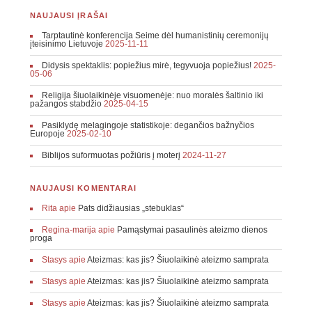
NAUJAUSI ĮRAŠAI
Tarptautinė konferencija Seime dėl humanistinių ceremonijų
įteisinimo Lietuvoje
2025-11-11
Didysis spektaklis: popiežius mirė, tegyvuoja popiežius!
2025-
05-06
Religija šiuolaikinėje visuomenėje: nuo moralės šaltinio iki
pažangos stabdžio
2025-04-15
Pasiklydę melagingoje statistikoje: degančios bažnyčios
Europoje
2025-02-10
Biblijos suformuotas požiūris į moterį
2024-11-27
NAUJAUSI KOMENTARAI
Rita
apie
Pats didžiausias „stebuklas“
Regina-marija
apie
Pamąstymai pasaulinės ateizmo dienos
proga
Stasys
apie
Ateizmas: kas jis? Šiuolaikinė ateizmo samprata
Stasys
apie
Ateizmas: kas jis? Šiuolaikinė ateizmo samprata
Stasys
apie
Ateizmas: kas jis? Šiuolaikinė ateizmo samprata