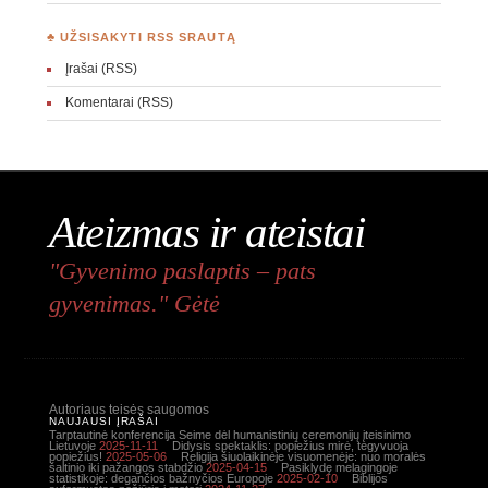
♣ UŽSISAKYTI RSS SRAUTĄ
Įrašai (RSS)
Komentarai (RSS)
Ateizmas ir ateistai
"Gyvenimo paslaptis – pats
gyvenimas." Gėtė
Autoriaus teisės saugomos
NAUJAUSI ĮRAŠAI
Tarptautinė konferencija Seime dėl humanistinių ceremonijų įteisinimo
Lietuvoje
2025-11-11
Didysis spektaklis: popiežius mirė, tegyvuoja
popiežius!
2025-05-06
Religija šiuolaikinėje visuomenėje: nuo moralės
šaltinio iki pažangos stabdžio
2025-04-15
Pasiklydę melagingoje
statistikoje: degančios bažnyčios Europoje
2025-02-10
Biblijos