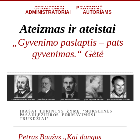
STRAIPSNIAI
PRATARMĖ
ADMINISTRATORIAI
AUTORIAMS
Ateizmas ir ateistai
„Gyvenimo paslaptis – pats
gyvenimas.“ Gėtė
ĮRAŠAI TURINTYS ŽYMĘ ‘MOKSLINĖS
PASAULĖŽIŪROS FORMAVIMOSI
TRUKDŽIAI’
Petras Baužys „Kai dangus