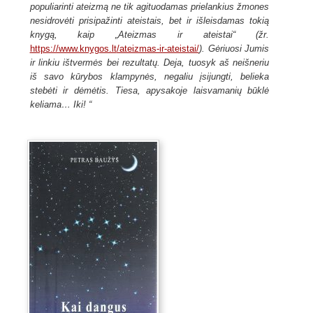
populiarinti ateizmą ne tik agituodamas prielankius žmones
nesidrovėti prisipažinti ateistais, bet ir išleisdamas tokią
knygą, kaip „Ateizmas ir ateistai“ (žr.
https://www.knygos.lt
/ateizmas-ir-ateistai/
). Gėriuosi Jumis
ir linkiu ištvermės bei rezultatų. Deja, tuosyk aš neišneriu
iš savo kūrybos klampynės, negaliu įsijungti, belieka
stebėti ir dėmėtis. Tiesa, apysakoje laisvamanių būklė
keliama… Iki!
“