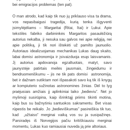
bei emigracijos problemas (ten pat).
O man atrodo, kad kaip tik nuo jų priklauso visa ta drama,
vos nepasibaigusi tragedija, kurią tenka išgyventi
įsimylėjėliams – Margaritai (Ritai, Itai) ir Lukui. Apie
tekstilės fabriko darbininkės Margaritos pasaulėžiūrą
autorius nekalba, ji nesuka sau galvos nei apie religiją, nei
apie politiką, ji tik nori ištekėti už pamilto jaunuolio.
Autoriaus idealizuojamas mechanikas Lukas daug skaito,
labai domisi astronomija ir įsivaizduoja esąs laisvamanis.
Jį autorius apdovanoja egzaltuotais, matyt, savo
jaunystėje patirtais meilės jausmais, žingeidumu ir
bendruomeniškumu – jis ne tik pats domisi astronomija,
bet ir dažnam sutiktam nori išpasakoti savo ką tik iš knygų
ar kompiuterio sužinotas astronomines žinias. Dėl to lyg
praėjusiais amžiais jį aplinkiniai laiko „bedieviu“. Net jo
mylimoji susirūpina, kaip išrinktąjį priims tikinti motina,
kaip bus su bažnytiniu santuokos sakramentu. Bet visas
rūpestis be reikalo. Jo „bedieviškumas“ pasireiškia tik tuo,
kad „užtaiso“ merginai vaiką vos su ja susipažinęs.
Parsiradęs iš Norvegijos pačiu kritiškiausiu merginai
momentu, Lukas kuo ramiausiai nuveda ją prie altoriaus.