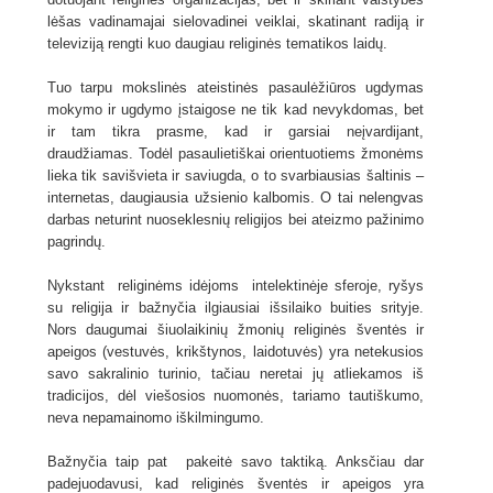
lėšas vadinamajai sielovadinei veiklai, skatinant radiją ir
televiziją rengti kuo daugiau religinės tematikos laidų.
Tuo tarpu mokslinės ateistinės pasaulėžiūros ugdymas
mokymo ir ugdymo įstaigose ne tik kad nevykdomas, bet
ir tam tikra prasme, kad ir garsiai neįvardijant,
draudžiamas. Todėl pasaulietiškai orientuotiems žmonėms
lieka tik savišvieta ir saviugda, o to svarbiausias šaltinis –
internetas, daugiausia užsienio kalbomis. O tai nelengvas
darbas neturint nuoseklesnių religijos bei ateizmo pažinimo
pagrindų.
Nykstant religinėms idėjoms intelektinėje sferoje, ryšys
su religija ir bažnyčia ilgiausiai išsilaiko buities srityje.
Nors daugumai šiuolaikinių žmonių religinės šventės ir
apeigos (vestuvės, krikštynos, laidotuvės) yra netekusios
savo sakralinio turinio, tačiau neretai jų atliekamos iš
tradicijos, dėl viešosios nuomonės, tariamo tautiškumo,
neva nepamainomo iškilmingumo.
Bažnyčia taip pat pakeitė savo taktiką. Anksčiau dar
padejuodavusi, kad religinės šventės ir apeigos yra