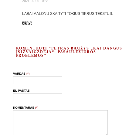
2021-02-05 10:58
LABAI MALONU SKAITYTI TOKIUS TIKRUS TEKSTUS.
REPLY
KOMENTUOTI "PETRAS BAUŽYS „KAI DANGUS
ĮSIŽVAIGŽDĖJA“: PASAULĖŽIŪROS
PROBLEMOS"
VARDAS
(*)
EL-PAŠTAS
KOMENTARAS
(*)