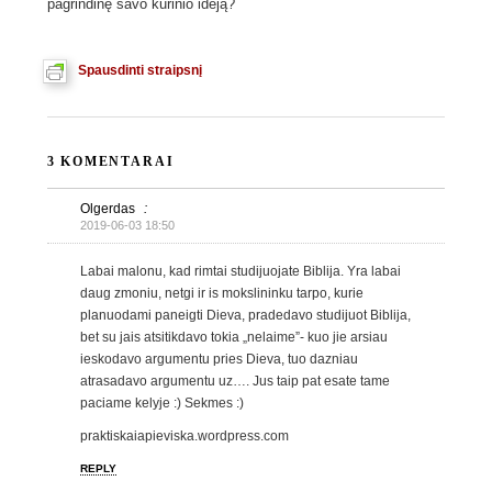
pagrindinę savo kūrinio idėją?
Spausdinti straipsnį
3 KOMENTARAI
Olgerdas
:
2019-06-03 18:50
Labai malonu, kad rimtai studijuojate Biblija. Yra labai
daug zmoniu, netgi ir is mokslininku tarpo, kurie
planuodami paneigti Dieva, pradedavo studijuot Biblija,
bet su jais atsitikdavo tokia „nelaime”- kuo jie arsiau
ieskodavo argumentu pries Dieva, tuo dazniau
atrasadavo argumentu uz…. Jus taip pat esate tame
paciame kelyje :) Sekmes :)
praktiskaiapieviska.wordpress.com
REPLY