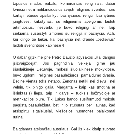
tapusios mados reikalu, komerciniais renginiais, dabar
kviečia net ir netikinčiuosius švęsti religines šventes, nors
kartą metuose apsilankyti bažnyčiose, rengti bažnytines
jungtuves, krikštynas, su religinėmis apeigomis laidoti
artimuosius, nesvarbu jie buvo religingi ar ne. Taip
siekiama susaistyti žmones su religija ir bažnyčia. Ach,
kur dingo tie laikai, kai bažnyčia net draudė „bedievius“
laidoti šventintose kapinėse?!
O dabar grįžkime prie Petro Baužio apysakos „Kai dangus
įsižvaigždėja“. Jos pagrindiniai veikėjai gimė jau
šiuolaikinėje Lietuvoje, mokėsi šiuolaikinėse mokyklose,
buvo ugdomi religinės pasaulėžiūros, pamaldumo dvasia.
Bet nė vienas toks netapo. Zenonas netiki nei dievu , nei
velniu, tik pinigo galia, Margarita – kaip kas (motina ar
išrinktasis) lieps, taip ir darys – tuoksis bažnyčioje ar
metrikacijos biure. Tik Lukas bando susiformuoti mokslu
pagrįstą pasaulėžiūrą, bet ir jo stuburas per liaunas, kad
atsispirtų įsigalėjusiai, viešosios nuomonės palaikomai
rutinai.
Baigdamas atsiprašau autoriaus. Gal jis kiek kitaip suprato