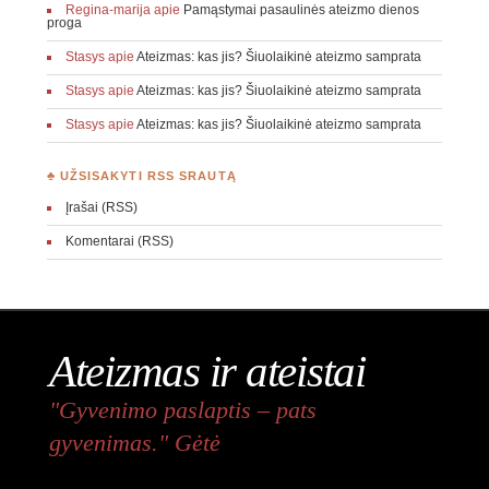
Regina-marija
apie
Pamąstymai pasaulinės ateizmo dienos
proga
Stasys
apie
Ateizmas: kas jis? Šiuolaikinė ateizmo samprata
Stasys
apie
Ateizmas: kas jis? Šiuolaikinė ateizmo samprata
Stasys
apie
Ateizmas: kas jis? Šiuolaikinė ateizmo samprata
♣ UŽSISAKYTI RSS SRAUTĄ
Įrašai (RSS)
Komentarai (RSS)
Ateizmas ir ateistai
"Gyvenimo paslaptis – pats
gyvenimas." Gėtė