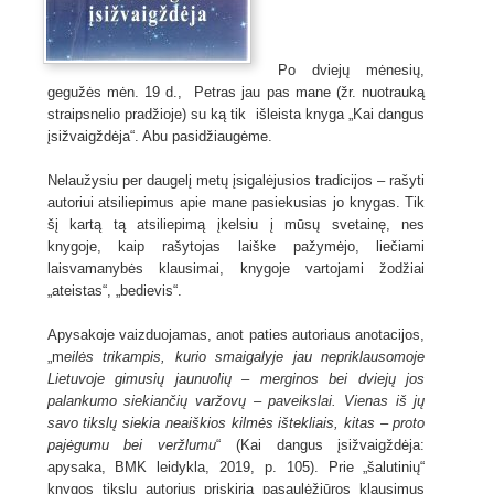
Po dviejų mėnesių,
gegužės mėn. 19 d., Petras jau pas mane (žr. nuotrauką
straipsnelio pradžioje) su ką tik išleista knyga „Kai dangus
įsižvaigždėja“. Abu pasidžiaugėme.
Nelaužysiu per daugelį metų įsigalėjusios tradicijos – rašyti
autoriui atsiliepimus apie mane pasiekusias jo knygas. Tik
šį kartą tą atsiliepimą įkelsiu į mūsų svetainę, nes
knygoje, kaip rašytojas laiške pažymėjo, liečiami
laisvamanybės klausimai, knygoje vartojami žodžiai
„ateistas“, „bedievis“.
Apysakoje vaizduojamas, anot paties autoriaus anotacijos,
„m
eilės trikampis, kurio smaigalyje jau nepriklausomoje
Lietuvoje gimusių jaunuolių – me
rginos bei dviejų jos
palankumo siekiančių varžovų – paveikslai. Vienas iš jų
savo tikslų siekia neaiškios kilmės ištekliais, kitas – proto
pajėgumu bei veržlumu
“ (Kai dangus įsižvaigždėja:
apysaka, BMK leidykla, 2019, p. 105). Prie „šalutinių“
knygos tikslų autorius priskiria pasaulėžiūros klausimus