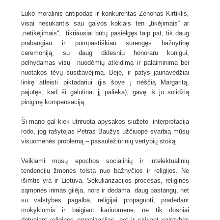
Luko moralinis antipodas ir konkurentas Zenonas Kirtiklis,
visai nesukantis sau galvos kokiais ten „tikėjimais“ ar
„netikėjimais“, tikriausiai būtų pasielgęs taip pat, tik daug
prabangiau ir pompastiškiau surengęs bažnytinę
ceremoniją, su daug didesniu honoraru kunigui,
pelnydamas visų nuodėmių atleidimą ir palaiminimą bei
nuotakos tėvų susižavėjimą. Beje, ir patys jaunavedžiai
linkę atleisti piktadariui (jis šovė į nėščią Margaritą,
pajutęs, kad ši galutinai jį palieka), gavę iš jo solidžią
piniginę kompensaciją.
Ši mano gal kiek utriruota apysakos siužeto interpretacija
rodo, jog rašytojas Petras Baužys užčiuopė svarbią mūsų
visuomenės problemą – pasaulėžiūrinių vertybių stoką.
Veikiami mūsų epochos socialinių ir intelektualinių
tendencijų žmonės tolsta nuo bažnyčios ir religijos. Ne
išimtis yra ir Lietuva. Sekuliarizacijos procesas, religinės
sąmonės irimas gilėja, nors ir dedama daug pastangų, net
su valstybės pagalba, religijai propaguoti, pradedant
mokyklomis ir baigiant kariuomene, ne tik dosniai
dotuojant religines organizacijas, bet ir skiriant valstybės