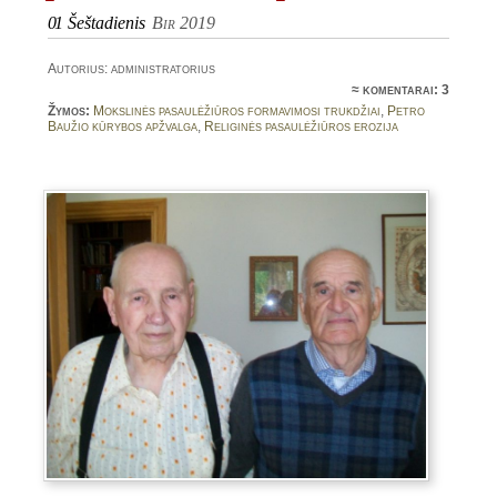
01
Šeštadienis
Bir 2019
Autorius: administratorius
≈
komentarai: 3
Žymos:
Mokslinės pasaulėžiūros formavimosi trukdžiai
,
Petro
Baužio kūrybos apžvalga
,
Religinės pasaulėžiūros erozija