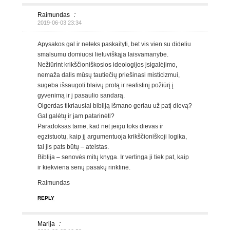
Raimundas
:
2019-06-03 23:34
Apysakos gal ir neteks paskaityti, bet vis vien su dideliu
smalsumu domiuosi lietuviškąja laisvamanybe.
Nežiūrint krikščioniškosios ideologijos įsigalėjimo,
nemaža dalis mūsų tautiečių priešinasi misticizmui,
sugeba išsaugoti blaivų protą ir realistinį požiūrį į
gyvenimą ir į pasaulio sandarą.
Olgerdas tikriausiai bibliją išmano geriau už patį dievą?
Gal galėtų ir jam patarinėti?
Paradoksas tame, kad net jeigu toks dievas ir
egzistuotų, kaip jį argumentuoja krikščioniškoji logika,
tai jis pats būtų – ateistas.
Biblija – senovės mitų knyga. Ir vertinga ji tiek pat, kaip
ir kiekviena senų pasakų rinktinė.
Raimundas
REPLY
Marija
: