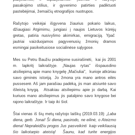
pasakojimo stilius, ir gyvenimo patirties padiktuoti
pastebėjimai, žemaičių etnografijos nuotrupos.
Rašytojo veikėjai išgyvena žiaurius pokario laikus,
džiaugiasi Atgimimu, jungiasi į naujos Lietuvos kūrėjų
gretas, patiria nusivylimo akimirkas, emigraciją. Ypač
jautriai vaizduojamos pagyvenusių žmonių dramos
esmingai pasikeitusiose socialinėse sąlygose.
Mes su Petru Baužiu pradėjome susirašinėti, kai jis 2001
m. lapkritį laikraštyje. „Naujas rytas“ išspausdino
atsiliepimą apie mano knygelę „Mačiuliai“, kurioje atkūriau
savo giminės istoriją. Jo žmona yra mano antros eilės
pusseserė. Aš jam parašiau padėką, jis man atsiuntė savo
išleistą knygą. Atsakiau atsiliepimu apie jo darbą. Kai
kuriuos mano atsiliepimus jis patalpino savo knygose bei
rajono laikraštyje. Ir taip iki šiol.
Štai vienas iš šių metų rašytojo laiškų (2019.03.19):
„
Laba
diena, gerb. Jonai! Ši diena, pasirodo, ne eilinė, o Ateizmo
diena! Nepraleidžiu progos Jus pasveikinti kaip veikliausią
šio laikotarpio ateistą! Šaunu, kad turite energijos