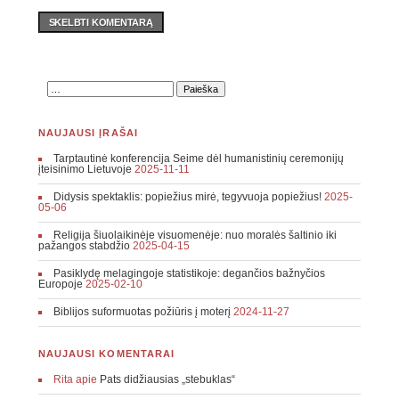
SKELBTI KOMENTARĄ
NAUJAUSI ĮRAŠAI
Tarptautinė konferencija Seime dėl humanistinių ceremonijų
įteisinimo Lietuvoje
2025-11-11
Didysis spektaklis: popiežius mirė, tegyvuoja popiežius!
2025-
05-06
Religija šiuolaikinėje visuomenėje: nuo moralės šaltinio iki
pažangos stabdžio
2025-04-15
Pasiklydę melagingoje statistikoje: degančios bažnyčios
Europoje
2025-02-10
Biblijos suformuotas požiūris į moterį
2024-11-27
NAUJAUSI KOMENTARAI
Rita
apie
Pats didžiausias „stebuklas“