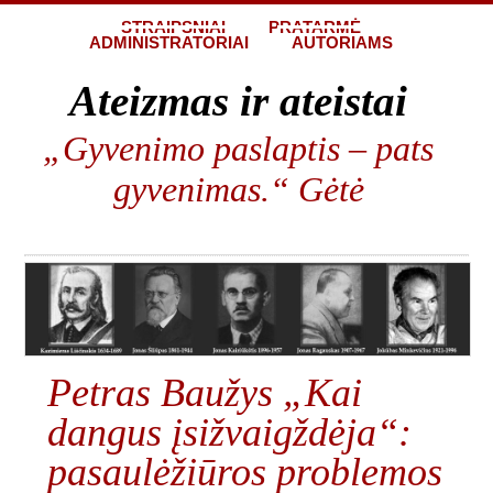
STRAIPSNIAI
PRATARMĖ
ADMINISTRATORIAI
AUTORIAMS
Ateizmas ir ateistai
„Gyvenimo paslaptis – pats
gyvenimas.“ Gėtė
Petras Baužys „Kai
dangus įsižvaigždėja“:
pasaulėžiūros problemos