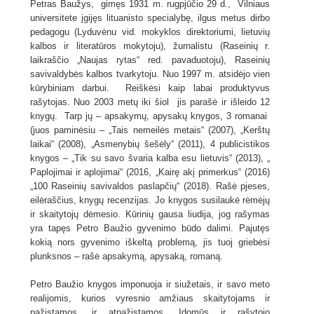
Petras Baužys, gimęs 1931 m. rugpjūčio 29 d., Vilniaus
universitete įgijęs lituanisto specialybę, ilgus metus dirbo
pedagogu (Lyduvėnu vid. mokyklos direktoriumi, lietuvių
kalbos ir literatūros mokytoju), žurnalistu (Raseinių r.
laikraščio „Naujas rytas“ red. pavaduotoju), Raseinių
savivaldybės kalbos tvarkytoju. Nuo 1997 m. atsidėjo vien
kūrybiniam darbui. Reiškėsi kaip labai produktyvus
rašytojas. Nuo 2003 metų iki šiol jis parašė ir išleido 12
knygų. Tarp jų – apsakymų, apysakų knygos, 3 romanai
(juos paminėsiu – „Tais nemeilės metais“ (2007), „Kerštų
laikai“ (2008), „Asmenybių šešėly“ (2011), 4 publicistikos
knygos – „Tik su savo švaria kalba esu lietuvis“ (2013), „
Paplojimai ir aplojimai“ (2016, „Kairę akį primerkus“ (2016)
„100 Raseinių savivaldos paslapčių“ (2018). Rašė pjeses,
eilėraščius, knygų recenzijas. Jo knygos susilaukė rėmėjų
ir skaitytojų dėmesio. Kūrinių gausa liudija, jog rašymas
yra tapęs Petro Baužio gyvenimo būdo dalimi. Pajutęs
kokią nors gyvenimo iškeltą problemą, jis tuoj griebėsi
plunksnos – rašė apsakymą, apysaką, romaną.
Petro Baužio knygos imponuoja ir siužetais, ir savo meto
realijomis, kurios vyresnio amžiaus skaitytojams ir
pažįstamos, ir atpažįstamos. Įdomūs ir rašytojo