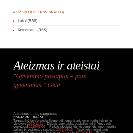
♣ UŽSISAKYTI RSS SRAUTĄ
Įrašai (RSS)
Komentarai (RSS)
Ateizmas ir ateistai
"Gyvenimo paslaptis – pats
gyvenimas." Gėtė
Autoriaus teisės saugomos
NAUJAUSI ĮRAŠAI
Tarptautinė konferencija Seime dėl humanistinių ceremonijų įteisinimo
Lietuvoje
2025-11-11
Didysis spektaklis: popiežius mirė, tegyvuoja
popiežius!
2025-05-06
Religija šiuolaikinėje visuomenėje: nuo moralės
šaltinio iki pažangos stabdžio
2025-04-15
Pasiklydę melagingoje
statistikoje: degančios bažnyčios Europoje
2025-02-10
Biblijos