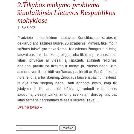
2.Tikybos mokymo problema
šiuolaikinės Lietuvos Respublikos
mokyklose
11 VAS 2021
Pradžioje prisiminkime Lietuvos Konstitucijos straipsnį,
deklaruojantį sąžinės laisvę. 26 straipsnis. Minties, tikėjimo ir
sąžinės laisvė yra nevaržoma. Kiekvienas žmogus turi teisę
laisvai pasirinkti bet kurią religiją arba tikėjimą ir vienas ar su
kitais, privačiai ar viešai ją išpažinti, atlikinėti religines
apeigas, praktikuoti tikėjimą ir mokyti jo. Niekas negali kito
asmens versti nei būti verčiamas pasirinkti ar išpažinti kurią
nors religiją arba tikėjimą. Žmogaus laisvė išpažinti ir skleisti
religiją arba tikėjimą negali būti apribota kitaip, kaip tik
įstatymu ir tik tada, kai būtina garantuoti visuomenės
saugumą, viešąją tvarką, žmonių sveikatą ir dorovę, taip pat
kitas asmens pagrindines teises ir laisves. Tėvai…
Skaityti toliau »