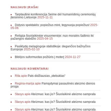
NAUJAUSI ĮRAŠAI
Tarptautinė konferencija Seime dėl humanistinių ceremonijų
įteisinimo Lietuvoje
2025-11-11
Didysis spektaklis: popiežius mirė, tegyvuoja popiežius!
2025-
05-06
Religija šiuolaikinėje visuomenėje: nuo moralės šaltinio iki
pažangos stabdžio
2025-04-15
Pasiklydę melagingoje statistikoje: degančios bažnyčios
Europoje
2025-02-10
Biblijos suformuotas požiūris į moterį
2024-11-27
NAUJAUSI KOMENTARAI
Rita
apie
Pats didžiausias „stebuklas“
Regina-marija
apie
Pamąstymai pasaulinės ateizmo dienos
proga
Stasys
apie
Ateizmas: kas jis? Šiuolaikinė ateizmo samprata
Stasys
apie
Ateizmas: kas jis? Šiuolaikinė ateizmo samprata
Stasys
apie
Ateizmas: kas jis? Šiuolaikinė ateizmo samprata