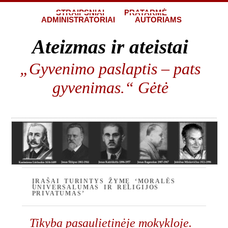
STRAIPSNIAI
PRATARMĖ
ADMINISTRATORIAI
AUTORIAMS
Ateizmas ir ateistai
„Gyvenimo paslaptis – pats
gyvenimas.“ Gėtė
ĮRAŠAI TURINTYS ŽYMĘ ‘MORALĖS
UNIVERSALUMAS IR RELIGIJOS
PRIVATUMAS’
Tikyba pasaulietinėje mokykloje.