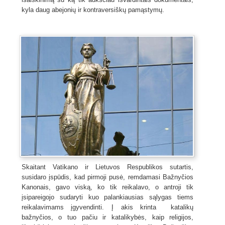
kyla daug abejonių ir kontraversiškų pamąstymų.
Skaitant Vatikano ir Lietuvos Respublikos sutartis,
susidaro įspūdis, kad pirmoji pusė, remdamasi Bažnyčios
Kanonais, gavo viską, ko tik reikalavo, o antroji tik
įsipareigojo sudaryti kuo palankiausias sąlygas tiems
reikalavimams įgyvendinti. Į akis krinta katalikų
bažnyčios, o tuo pačiu ir katalikybės, kaip religijos,