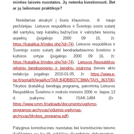
minties laisvės nuostatos. Jų netenka kvestionuoti. Bet
ar jų laikomasi praktikoje?
Norėdamas atsakyti į šiuos klausimus, iš naujo
peržiūrėjau Lietuvos respublikos ir Šventojo sosto sutartį
dėl santykių tarp katalikų bažnyčios ir valstybės teisinių
aspektų (įsigaliojo 2000 09 16, žr.
https://katalikai.lt/index.php?id=74
), Lietuvos respublikos ir
Šventojo sosto sutartį dėl bendradarbiavimo švietimo ir
kultūros srityje (įsigaliojo 2000 09 16, žr.
https://katalikai.lt/index.php?id=74
),
Lietuvos Respublikos
religinių bendruomenių ir bendrijų įstatymą
(teisės akto
redakcija įsigaliojo 2010-01-05, žr.
https://www.e-
tar.lt/portal/lt/legalAct/TAR.B4DBBD7C388A/TAIS_363706
),
Tikybos (katalikų) bendrąją programą, patvirtintą Lietuvos
Respublikos Švietimo ir mokslo ministro 2006 m. liepos 13
d. įsakymu Nr. ISAK-1484 (žr.
https://www.smm.lt/uploads/documents/ugdymo-
programos-archyvas/vidurinis-ugdymas-
archyvas/tikybos_programa.pdf
).
Palyginus konstitucines nuostatas bei konstitucinio teismo
išaiškinimą su ką tik aukščiau išvardintais dokumentais,