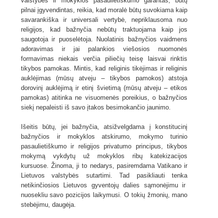
valstybės ir mokyklos pasaulietiškumo garantas, būtų
pilnai įgyvendintas, reikia, kad moralė būtų suvokiama kaip
savarankiška ir universali vertybė, nepriklausoma nuo
religijos, kad bažnyčia nebūtų traktuojama kaip jos
saugotoja ir puoselėtoja. Nuolatinis bažnyčios vaidmens
adoravimas ir jai palankios viešosios nuomonės
formavimas niekais verčia piliečių teisę laisvai rinktis
tikybos pamokas. Mintis, kad religinis tikėjimas ir religinis
auklėjimas (mūsų atveju – tikybos pamokos) atstoja
dorovinį auklėjimą ir etinį švietimą (mūsų atveju – etikos
pamokas) atitinka ne visuomenės poreikius, o bažnyčios
siekį nepaleisti iš savo įtakos besimokančio jaunimo.
Išeitis būtų, jei bažnyčia, atsižvelgdama į konstitucinį
bažnyčios ir mokyklos atskirumo, mokymo turinio
pasaulietiškumo ir religijos privatumo principus, tikybos
mokymą vykdytų už mokyklos ribų katekizacijos
kursuose. Žinoma, ji to nedarys, pasiremdama Vatikano ir
Lietuvos valstybės sutartimi. Tad pasikliauti tenka
netikinčiosios Lietuvos gyventojų dalies sąmonėjimu ir
nuosekliu savo pozicijos laikymusi. O tokių žmonių, mano
stebėjimu, daugėja.