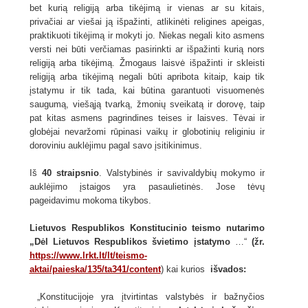
bet kurią religiją arba tikėjimą ir vienas ar su kitais,
privačiai ar viešai ją išpažinti, atlikinėti religines apeigas,
praktikuoti tikėjimą ir mokyti jo. Niekas negali kito asmens
versti nei būti verčiamas pasirinkti ar išpažinti kurią nors
religiją arba tikėjimą. Žmogaus laisvė išpažinti ir skleisti
religiją arba tikėjimą negali būti apribota kitaip, kaip tik
įstatymu ir tik tada, kai būtina garantuoti visuomenės
saugumą, viešąją tvarką, žmonių sveikatą ir dorovę, taip
pat kitas asmens pagrindines teises ir laisves. Tėvai ir
globėjai nevaržomi rūpinasi vaikų ir globotinių religiniu ir
doroviniu auklėjimu pagal savo įsitikinimus.
Iš
40 straipsnio
. Valstybinės ir savivaldybių mokymo ir
auklėjimo įstaigos yra pasaulietinės. Jose tėvų
pageidavimu mokoma tikybos.
Lietuvos Respublikos Konstitucinio teismo nutarimo
„Dėl Lietuvos Respublikos švietimo įstatymo
…“
(žr.
https://www.lrkt.lt/lt/teismo-
aktai/paieska/135/ta341/content
) kai kurios
išvados:
„Konstitucijoje yra įtvirtintas valstybės ir bažnyčios