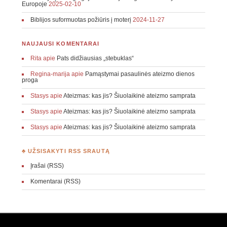
Europoje
2025-02-10
Biblijos suformuotas požiūris į moterį
2024-11-27
NAUJAUSI KOMENTARAI
Rita
apie
Pats didžiausias „stebuklas“
Regina-marija
apie
Pamąstymai pasaulinės ateizmo dienos
proga
Stasys
apie
Ateizmas: kas jis? Šiuolaikinė ateizmo samprata
Stasys
apie
Ateizmas: kas jis? Šiuolaikinė ateizmo samprata
Stasys
apie
Ateizmas: kas jis? Šiuolaikinė ateizmo samprata
♣ UŽSISAKYTI RSS SRAUTĄ
Įrašai (RSS)
Komentarai (RSS)