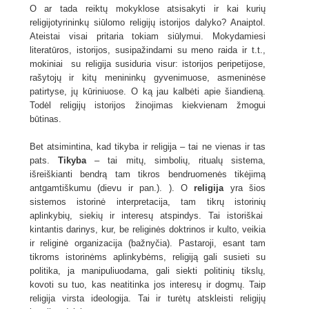
O ar tada reiktų mokyklose atsisakyti ir kai kurių
religijotyrininkų siūlomo religijų istorijos dalyko? Anaiptol.
Ateistai visai pritaria tokiam siūlymui. Mokydamiesi
literatūros, istorijos, susipažindami su meno raida ir t.t.,
mokiniai su religija susiduria visur: istorijos peripetijose,
rašytojų ir kitų menininkų gyvenimuose, asmeninėse
patirtyse, jų kūriniuose. O ką jau kalbėti apie šiandieną.
Todėl religijų istorijos žinojimas kiekvienam žmogui
būtinas.
Bet atsimintina, kad tikyba ir religija – tai ne vienas ir tas
pats.
Tikyba
– tai mitų, simbolių, ritualų sistema,
išreiškianti bendrą tam tikros bendruomenės tikėjimą
antgamtiškumu (dievu ir pan.). ). O
religija
yra šios
sistemos istorinė interpretacija, tam tikrų istorinių
aplinkybių, siekių ir interesų atspindys. Tai istoriškai
kintantis darinys, kur, be religinės doktrinos ir kulto, veikia
ir religinė organizacija (bažnyčia). Pastaroji, esant tam
tikroms istorinėms aplinkybėms, religiją gali susieti su
politika, ja manipuliuodama, gali siekti politinių tikslų,
kovoti su tuo, kas neatitinka jos interesų ir dogmų. Taip
religija virsta ideologija. Tai ir turėtų atskleisti religijų