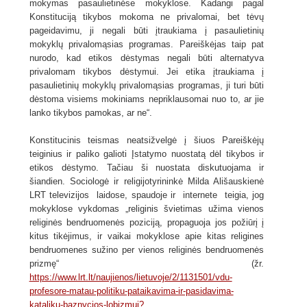
mokymas pasaulietinėse mokyklose. Kadangi pagal
Konstituciją tikybos mokoma ne privalomai, bet tėvų
pageidavimu, ji negali būti įtraukiama į pasaulietinių
mokyklų privalomąsias programas. Pareiškėjas taip pat
nurodo, kad etikos dėstymas negali būti alternatyva
privalomam tikybos dėstymui. Jei etika įtraukiama į
pasaulietinių mokyklų privalomąsias programas, ji turi būti
dėstoma visiems mokiniams nepriklausomai nuo to, ar jie
lanko tikybos pamokas, ar ne“.
Konstitucinis teismas neatsižvelgė į šiuos Pareiškėjų
teiginius ir paliko galioti Įstatymo nuostatą dėl tikybos ir
etikos dėstymo. Tačiau ši nuostata diskutuojama ir
šiandien. Sociologė ir religijotyrininkė Milda Ališauskienė
LRT televizijos laidose, spaudoje ir internete teigia, jog
mokyklose vykdomas „religinis švietimas užima vienos
religinės bendruomenės poziciją, propaguoja jos požiūrį į
kitus tikėjimus, ir vaikai mokyklose apie kitas religines
bendruomenes sužino per vienos religinės bendruomenės
prizmę“ (žr.
https://www.lrt.lt/naujienos/lietuvoje/2/1131501/vdu-
profesore-matau-politiku-pataikavima-ir-pasidavima-
kataliku-baznycios-lobizmui?