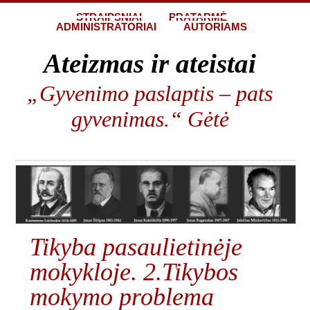
STRAIPSNIAI
PRATARMĖ
ADMINISTRATORIAI
AUTORIAMS
Ateizmas ir ateistai
„Gyvenimo paslaptis – pats
gyvenimas.“ Gėtė
Tikyba pasaulietinėje
mokykloje. 2.Tikybos
mokymo problema