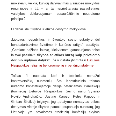
moksleivių veikla, kunigų dalyvavimas įvairiuose mokyklos
renginiuose ir t.t. – ar tai neprieštarauja pasaulietinės
valstybės deklaruojamam pasaulėžiūrinio neutralumo
principui?
O dabar dėl tikybos ir etikos dėstymo mokyklose.
„Lietuvos respublikos ir šventojo sosto sutartyje dėl
bendradarbiavimo švietimo ir kultūros srityje“ parašyta:
„Gerbiant sąžinės laisvę, kiekvienam garantuojama teisė
laisvai pasirinkti
tikybos ar etikos kursą kaip privalomo
dorinio ugdymo dalyką
“. Ši nuostata įtvirtinta ir
Lietuvos
Respublikos religinių bendruomenių ir bendrijų įstatyme.
Tačiau ši nuostata kėlė ir tebekelia nemažai
kontraversiškų nuomonių. Štai Konstitucinio teismo
nutarimo konstatuojamoje dalyje pateikiamas Pareiškėjų
(tuomečių Lietuvos Respublikos Seimo narių Vytenio
Povilo Andriukaičio, Justino Karoso, Petro Papovo ir
Gintaro Šileikio) teiginys, jog „Įstatyme numatytas etikos
dėstymas vietoje tikybos pamokų suponuoja nuostatą, jog
Lietuvoje yra privalomas tradicinių konfesijų tikybos