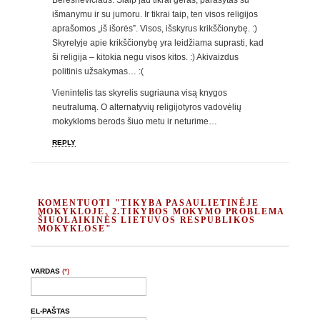
išmanymu ir su jumoru. Ir tikrai taip, ten visos religijos
aprašomos „iš išorės”. Visos, išskyrus krikščionybę. :)
Skyrelyje apie krikščionybę yra leidžiama suprasti, kad
ši religija – kitokia negu visos kitos. :) Akivaizdus
politinis užsakymas… :(
Vienintelis tas skyrelis sugriauna visą knygos
neutralumą. O alternatyvių religijotyros vadovėlių
mokykloms berods šiuo metu ir neturime…
REPLY
KOMENTUOTI "TIKYBA PASAULIETINĖJE
MOKYKLOJE. 2.TIKYBOS MOKYMO PROBLEMA
ŠIUOLAIKINĖS LIETUVOS RESPUBLIKOS
MOKYKLOSE"
VARDAS
(*)
EL-PAŠTAS