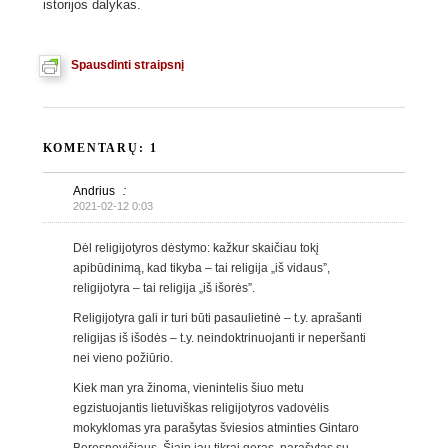
istorijos dalykas.
Spausdinti straipsnį
KOMENTARŲ: 1
Andrius
:
2021-02-12 0:03
Dėl religijotyros dėstymo: kažkur skaičiau tokį
apibūdinimą, kad tikyba – tai religija „iš vidaus”,
religijotyra – tai religija „iš išorės”.
Religijotyra gali ir turi būti pasaulietinė – t.y. aprašanti
religijas iš išodės – t.y. neindoktrinuojanti ir neperšanti
nei vieno požiūrio.
Kiek man yra žinoma, vienintelis šiuo metu
egzistuojantis lietuviškas religijotyros vadovėlis
mokyklomas yra parašytas šviesios atminties Gintaro
Beresnevičiaus. Šiaip jau tikrai geras, parašytas su