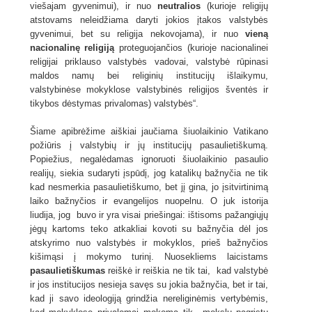
viešajam gyvenimui), ir nuo
neutralios
(kurioje religijų
atstovams neleidžiama daryti jokios įtakos valstybės
gyvenimui, bet su religija nekovojama), ir nuo
vieną
nacionalinę religiją
proteguojančios (kurioje nacionalinei
religijai priklauso valstybės vadovai, valstybė rūpinasi
maldos namų bei religinių institucijų išlaikymu,
valstybinėse mokyklose valstybinės religijos šventės ir
tikybos dėstymas privalomas) valstybės“.
Šiame apibrėžime aiškiai jaučiama šiuolaikinio Vatikano
požiūris į valstybių ir jų institucijų pasaulietiškumą.
Popiežius, negalėdamas ignoruoti šiuolaikinio pasaulio
realijų, siekia sudaryti įspūdį, jog katalikų bažnyčia ne tik
kad nesmerkia pasaulietiškumo, bet jį gina, jo įsitvirtinimą
laiko bažnyčios ir evangelijos nuopelnu. O juk istorija
liudija, jog buvo ir yra visai priešingai: ištisoms pažangiųjų
jėgų kartoms teko atkakliai kovoti su bažnyčia dėl jos
atskyrimo nuo valstybės ir mokyklos, prieš bažnyčios
kišimąsi į mokymo turinį. Nuosekliems laicistams
pasaulietiškumas
reiškė ir reiškia ne tik tai, kad valstybė
ir jos institucijos nesieja savęs su jokia bažnyčia, bet ir tai,
kad ji savo ideologiją grindžia nereliginėmis vertybėmis,