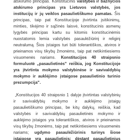
atskirumo principas. Konstitucinis
valstybės ir bažnyčios
atskirumo principas yra Lietuvos valstybės, jos
institucijų ir jų veiklos pasaulietiškumo pamatas.
Šis
principas, taip pat Konstitucijoje įtvirtinta įsitikinimų,
minties, tikėjimo ir sąžinės laisvė, konstitucinis asmenų
lygybės principas kartu su kitomis konstitucinėmis
nuostatomis lemia valstybės pasaulėžiūrinį ir religinį
neutralumą. Šios įstaigos turi būti tolerantiškos, atviros ir
prieinamos visų tikybų žmonėms, taip pat netikintiesiems
visuomenės nariams.
Konstitucijos 40 straipsnio
formuluotė „pasaulietinės“ reiškia, jog Konstitucijoje
yra įtvirtinta mokymo valstybinėse ir savivaldybių
mokymo ir auklėjimo įstaigose
pasaulietinio turinio
prezumpcija“.
„Konstitucijos 40 straipsnio 1 dalyje įtvirtintas valstybinių
ir savivaldybių mokymo ir auklėjimo įstaigų
pasaulietiškumo principas, be kitų dalykų, reiškia, kad
valstybės ir savivaldybių pasaulietinės mokymo ir
auklėjimo įstaigos yra tolerantiškos, atviros ir prieinamos
visų tikybų žmonėms, taip pat netikintiesiems visuomenės
nariams;
ugdymo pasaulėžiūrinis turinys šiose
įstaigose yra pasaulietinis; dėstant pasaulietinius