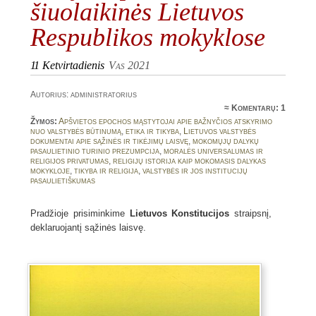
šiuolaikinės Lietuvos
Respublikos mokyklose
11
Ketvirtadienis
Vas 2021
Autorius: administratorius
≈
Komentarų: 1
Žymos:
Apšvietos epochos mąstytojai apie bažnyčios atskyrimo
nuo valstybės būtinumą
,
etika ir tikyba
,
Lietuvos valstybės
dokumentai apie sąžinės ir tikėjimų laisvę
,
mokomųjų dalykų
pasaulietinio turinio prezumpcija
,
moralės universalumas ir
religijos privatumas
,
religijų istorija kaip mokomasis dalykas
mokykloje
,
tikyba ir religija
,
valstybės ir jos institucijų
pasaulietiškumas
Pradžioje prisiminkime
Lietuvos Konstitucijos
straipsnį,
deklaruojantį sąžinės laisvę.