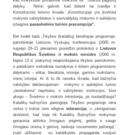
kad mokyklose privalomai mokoma tik mokslu pagrįstų
dalykų. Norisi galvoti, kad būtent tai įvardija ir
Konstitucinio teismo išvada: „Konstitucijoje yra įtvirtinta
mokymo valstybinėse ir savivaldybių mokymo ir auklėjimo
įstaigose
pasaulietinio turinio prezumpcija“.
Bet kodėl tada „Tikybos (katalikų) bendrojoje programoje,
patvirtintoje Lietuvos Vyskupų konferencijos (2005 m.
rugsėjo 20–21 plenarinio posėdžio protokolu) ir
Lietuvos
Respublikos Švietimo ir mokslo ministro
(2006 m.
liepos 13 d. įsakymu) neapsiribojama tikybos pamokomis,
o pateikiami metodiniai nurodymai ir kitiem programiniams
dalykams – etikai, literatūrai, istorijai, gamtos mokslams,
meno istorijai. Ar iš to tik neseka išvada, kad bažnyčia
valstybės deklaruojamam mokymo ir auklėjimo turinio
„neutralumui“ nepritaria, o valstybinės institucijos, šiuo
atveju – Švietimo ir mokslo ministerija, jai nuolaidžiauja?
Katalikų bažnyčios parengtoje Tikybos programoje nėra
vietos ir kokiai nors religinei
tolerancija
i, o „stengiamasi
atskleisti, kad kaip tik Katalikų Bažnyčios mokymas
geriausiai atitinka žmogaus prigimtį, gerbia ir saugo
žmogaus orumą ir gerovę, laiduoja visuomenės pažangą“.
Įvairi užklasinė su katalikybės propaganda susijusi