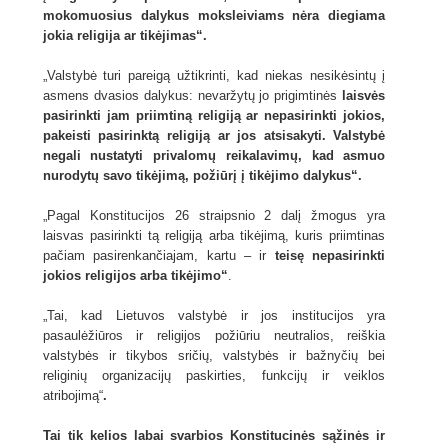
mokomuosius dalykus moksleiviams nėra diegiama
jokia religija ar tikėjimas“.
„Valstybė turi pareigą užtikrinti, kad niekas nesikėsintų į
asmens dvasios dalykus: nevaržytų jo prigimtinės
laisvės
pasirinkti jam priimtiną religiją ar nepasirinkti jokios,
pakeisti pasirinktą religiją ar jos atsisakyti. Valstybė
negali nustatyti privalomų reikalavimų, kad asmuo
nurodytų savo tikėjimą, požiūrį į tikėjimo dalykus“.
„Pagal Konstitucijos 26 straipsnio 2 dalį žmogus yra
laisvas pasirinkti tą religiją arba tikėjimą, kuris priimtinas
pačiam pasirenkančiajam, kartu – ir
teisę nepasirinkti
jokios religijos arba tikėjimo“
.
„Tai, kad Lietuvos valstybė ir jos institucijos yra
pasaulėžiūros ir religijos požiūriu neutralios, reiškia
valstybės ir tikybos sričių, valstybės ir bažnyčių bei
religinių organizacijų paskirties, funkcijų ir veiklos
atribojimą“
.
Tai tik kelios labai svarbios Konstitucinės sąžinės ir