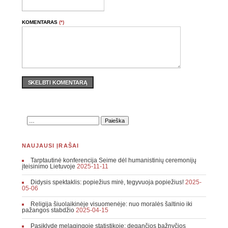
KOMENTARAS
(*)
SKELBTI KOMENTARĄ
NAUJAUSI ĮRAŠAI
Tarptautinė konferencija Seime dėl humanistinių ceremonijų
įteisinimo Lietuvoje
2025-11-11
Didysis spektaklis: popiežius mirė, tegyvuoja popiežius!
2025-
05-06
Religija šiuolaikinėje visuomenėje: nuo moralės šaltinio iki
pažangos stabdžio
2025-04-15
Pasiklydę melagingoje statistikoje: degančios bažnyčios