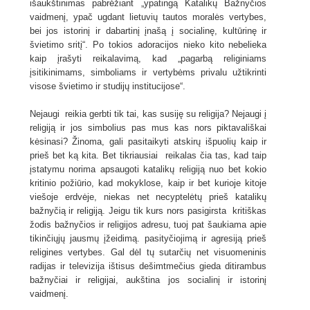
išaukštinimas pabrėžiant „ypatingą Katalikų Bažnyčios
vaidmenį, ypač ugdant lietuvių tautos moralės vertybes,
bei jos istorinį ir dabartinį įnašą į socialinę, kultūrinę ir
švietimo sritį“. Po tokios adoracijos nieko kito nebelieka
kaip įrašyti reikalavimą, kad „pagarbą religiniams
įsitikinimams, simboliams ir vertybėms privalu užtikrinti
visose švietimo ir studijų institucijose“.
Nejaugi reikia gerbti tik tai, kas susiję su religija? Nejaugi į
religiją ir jos simbolius pas mus kas nors piktavališkai
kėsinasi? Žinoma, gali pasitaikyti atskirų išpuolių kaip ir
prieš bet ką kita. Bet tikriausiai reikalas čia tas, kad taip
įstatymu norima apsaugoti katalikų religiją nuo bet kokio
kritinio požiūrio, kad mokyklose, kaip ir bet kurioje kitoje
viešoje erdvėje, niekas net necyptelėtų prieš katalikų
bažnyčią ir religiją. Jeigu tik kurs nors pasigirsta kritiškas
žodis bažnyčios ir religijos adresu, tuoj pat šaukiama apie
tikinčiųjų jausmų įžeidimą. pasityčiojimą ir agresiją prieš
religines vertybes. Gal dėl tų sutarčių net visuomeninis
radijas ir televizija ištisus dešimtmečius gieda ditirambus
bažnyčiai ir religijai, aukština jos socialinį ir istorinį
vaidmenį.