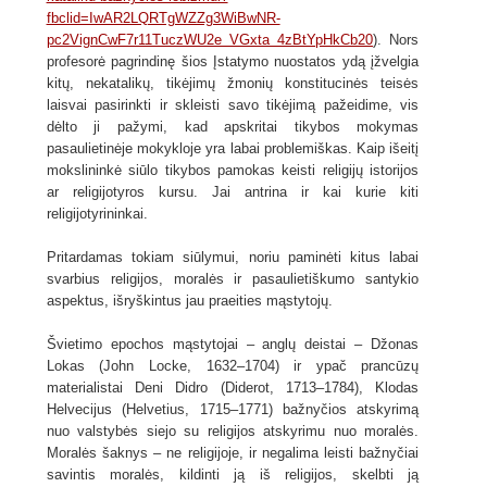
fbclid=IwAR2LQRTgWZZg3WiBwNR-
pc2VignCwF7r11TuczWU2e VGxta 4zBtYpHkCb20
). Nors
profesorė pagrindinę šios Įstatymo nuostatos ydą įžvelgia
kitų, nekatalikų, tikėjimų žmonių konstitucinės teisės
laisvai pasirinkti ir skleisti savo tikėjimą pažeidime, vis
dėlto ji pažymi, kad apskritai tikybos mokymas
pasaulietinėje mokykloje yra labai problemiškas. Kaip išeitį
mokslininkė siūlo tikybos pamokas keisti religijų istorijos
ar religijotyros kursu. Jai antrina ir kai kurie kiti
religijotyrininkai.
Pritardamas tokiam siūlymui, noriu paminėti kitus labai
svarbius religijos, moralės ir pasaulietiškumo santykio
aspektus, išryškintus jau praeities mąstytojų.
Švietimo epochos mąstytojai – anglų deistai – Džonas
Lokas (John Locke, 1632–1704) ir ypač prancūzų
materialistai Deni Didro (Diderot, 1713–1784), Klodas
Helvecijus (Helvetius, 1715–1771) bažnyčios atskyrimą
nuo valstybės siejo su religijos atskyrimu nuo moralės.
Moralės šaknys – ne religijoje, ir negalima leisti bažnyčiai
savintis moralės, kildinti ją iš religijos, skelbti ją