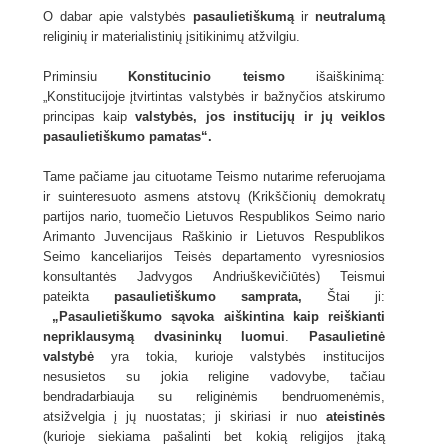
O dabar apie valstybės
pasaulietiškumą
ir
neutralumą
religinių ir materialistinių įsitikinimų atžvilgiu.
Priminsiu
Konstitucinio teismo
išaiškinimą:
„Konstitucijoje įtvirtintas valstybės ir bažnyčios atskirumo
principas kaip
valstybės, jos institucijų ir jų veiklos
pasaulietiškumo pamatas“.
Tame pačiame jau cituotame Teismo nutarime referuojama
ir suinteresuoto asmens atstovų (Krikščionių demokratų
partijos nario, tuomečio Lietuvos Respublikos Seimo nario
Arimanto Juvencijaus Raškinio ir Lietuvos Respublikos
Seimo kanceliarijos Teisės departamento vyresniosios
konsultantės Jadvygos Andriuškevičiūtės) Teismui
pateikta
pasaulietiškumo samprata,
Štai ji:
„Pasaulietiškumo sąvoka aiškintina kaip reiškianti
nepriklausymą dvasininkų luomui
.
Pasaulietinė
valstybė
yra tokia, kurioje valstybės institucijos
nesusietos su jokia religine vadovybe, tačiau
bendradarbiauja su religinėmis bendruomenėmis,
atsižvelgia į jų nuostatas; ji skiriasi ir nuo
ateistinės
(kurioje siekiama pašalinti bet kokią religijos įtaką