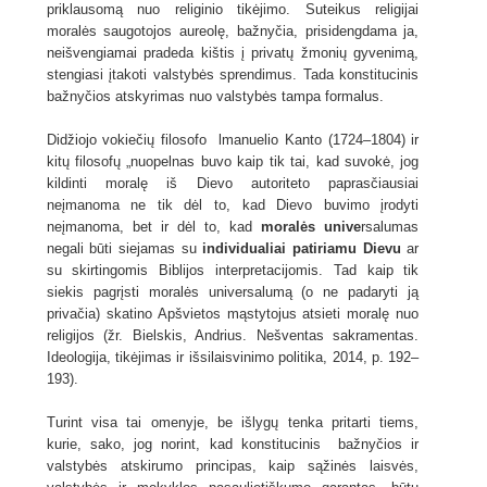
priklausomą nuo religinio tikėjimo. Suteikus religijai
moralės saugotojos aureolę, bažnyčia, prisidengdama ja,
neišvengiamai pradeda kištis į privatų žmonių gyvenimą,
stengiasi įtakoti valstybės sprendimus. Tada konstitucinis
bažnyčios atskyrimas nuo valstybės tampa formalus.
Didžiojo vokiečių filosofo lmanuelio Kanto (1724–1804) ir
kitų filosofų „nuopelnas buvo kaip tik tai, kad suvokė, jog
kildinti moralę iš Dievo autoriteto paprasčiausiai
neįmanoma ne tik dėl to, kad Dievo buvimo įrodyti
neįmanoma, bet ir dėl to, kad
moralės unive
rsalumas
negali būti siejamas su
individualiai patiriamu Dievu
ar
su skirtingomis Biblijos interpretacijomis. Tad kaip tik
siekis pagrįsti moralės universalumą (o ne padaryti ją
privačia) skatino Apšvietos mąstytojus atsieti moralę nuo
religijos (žr. Bielskis, Andrius. Nešventas sakramentas.
Ideologija, tikėjimas ir išsilaisvinimo politika, 2014, p. 192–
193).
Turint visa tai omenyje, be išlygų tenka pritarti tiems,
kurie, sako, jog norint, kad konstitucinis bažnyčios ir
valstybės atskirumo principas, kaip sąžinės laisvės,