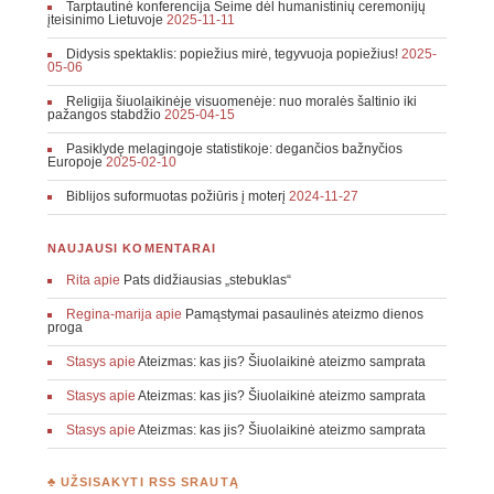
Tarptautinė konferencija Seime dėl humanistinių ceremonijų
įteisinimo Lietuvoje
2025-11-11
Didysis spektaklis: popiežius mirė, tegyvuoja popiežius!
2025-
05-06
Religija šiuolaikinėje visuomenėje: nuo moralės šaltinio iki
pažangos stabdžio
2025-04-15
Pasiklydę melagingoje statistikoje: degančios bažnyčios
Europoje
2025-02-10
Biblijos suformuotas požiūris į moterį
2024-11-27
NAUJAUSI KOMENTARAI
Rita
apie
Pats didžiausias „stebuklas“
Regina-marija
apie
Pamąstymai pasaulinės ateizmo dienos
proga
Stasys
apie
Ateizmas: kas jis? Šiuolaikinė ateizmo samprata
Stasys
apie
Ateizmas: kas jis? Šiuolaikinė ateizmo samprata
Stasys
apie
Ateizmas: kas jis? Šiuolaikinė ateizmo samprata
♣ UŽSISAKYTI RSS SRAUTĄ