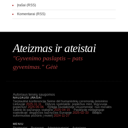
Įrašai (RSS)
Komentarai (RSS)
Ateizmas ir ateistai
"Gyvenimo paslaptis – pats
gyvenimas." Gėtė
Autoriaus teisės saugomos
NAUJAUSI ĮRAŠAI
Tarptautinė konferencija Seime dėl humanistinių ceremonijų įteisinimo
Lietuvoje
2025-11-11
Didysis spektaklis: popiežius mirė, tegyvuoja
popiežius!
2025-05-06
Religija šiuolaikinėje visuomenėje: nuo moralės
šaltinio iki pažangos stabdžio
2025-04-15
Pasiklydę melagingoje
statistikoje: degančios bažnyčios Europoje
2025-02-10
Biblijos
suformuotas požiūris į moterį
2024-11-27
MENIU
Straipsniai
Pratarmė
Administratoriai
Autoriams