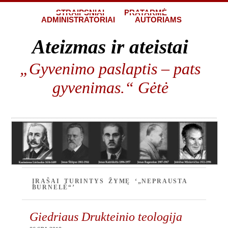
STRAIPSNIAI
PRATARMĖ
ADMINISTRATORIAI
AUTORIAMS
Ateizmas ir ateistai
„Gyvenimo paslaptis – pats
gyvenimas.“ Gėtė
ĮRAŠAI TURINTYS ŽYMĘ ‘„NEPRAUSTA
BURNELĖ“’
Giedriaus Drukteinio teologija