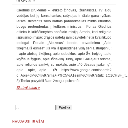
06 SPA 2019
Giedrius Drukteinis – etiketo žinovas, žurnalistas, TV laidų
vedėjas bei jų konsultantas, rašytojas ir šiaip gana ryškus,
laisvai dėstantis savo kartais paradoksalias mintis eruditas,
buvęs pretendentas į kultūros ministrus. Ponas Giedrius
atlieka ir krikščionybės apaštalo misiją. Atrodo, kad religinio
išprusimo ir ypač drąsos galėtų jam pavydėti net ir kvalifikuoti
teologai. Portale „Ateizmas“ bendru pavadinimu „Apie
tikėjimą iš esmės“ jis yra išspausdinęs visą seriją straipsnių:
apie ateistų tikėjimą, apie stebuklus, apie Šv. trejybę, apie
kryžiaus žygius, apie išdaviką Judą, apie Galilėjaus teismą,
apie religijos santykį su mokslu, apie „40 Jėzaus įsakymų“,
apie, apie, apie… (žr. https://www.google.com/search?
q=Apie+tik%C4%97jima+i+%C5%A1esm%C4%97s&rlz=1C1CHBF_ltLT7
8) Tenka pavydėti šiam žmogui psichinės…
Skaityti toliau »
NAUJAUSI ĮRAŠAI