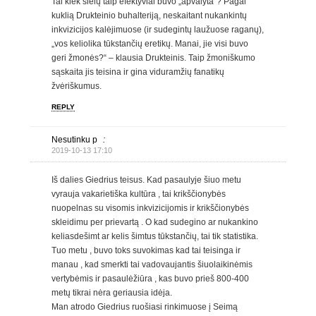
Tai kiek sielų taip efektyviai buvo „apvalyta“? Pagal
kuklią Drukteinio buhalteriją, neskaitant nukankintų
inkvizicijos kalėjimuose (ir sudegintų laužuose raganų),
„vos keliolika tūkstančių eretikų. Manai, jie visi buvo
geri žmonės?“ – klausia Drukteinis. Taip žmoniškumo
sąskaita jis teisina ir gina viduramžių fanatikų
žvėriškumus.
REPLY
Nesutinku p
:
2019-10-13 17:10
Iš dalies Giedrius teisus. Kad pasaulyje šiuo metu
vyrauja vakarietiška kultūra , tai krikščionybės
nuopelnas su visomis inkvizicijomis ir krikščionybės
skleidimu per prievartą . O kad sudegino ar nukankino
keliasdešimt ar kelis šimtus tūkstančių, tai tik statistika.
Tuo metu , buvo toks suvokimas kad tai teisinga ir
manau , kad smerkti tai vadovaujantis šiuolaikinėmis
vertybėmis ir pasaulėžiūra , kas buvo prieš 800-400
metų tikrai nėra geriausia idėja.
Man atrodo Giedrius ruošiasi rinkimuose į Seimą