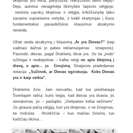
tikėjimas (ko verta, pavyzdžiui, nukryžiuoto dievo idėja)?
Deja, autorius nenagrinėja tikimybės laipsnio religijoje,
neskiria sąvokų
tikėjimas
ir
religija
, krikščionybę laiko
savaime suprantama vertybe, ir todėl skaitytojas į šiuos
fundamentalius pasaulėžiūros klausimus atsakymo
neranda.
Užtat randa atsakymą į klausimą „
Ar yra Dievas?“
(taip
vadinasi dažnai jo paties reklamuojamas straipsnis).
Pasirodo, dievas, pagal Drukteinį, tikrai yra. Jis tai „įrodo“
ryžtingai ir neabejotinai – kalba netgi
ne apie tikėjimą į
dievą, o apie… jo žinojimą.
Straipsnis pradedamas
notacija:
„Sužinok, ar Dievas egzistuoja. Koks Dievas
yra ir kaip veikia“.
Drukteinis žino. Jam nesvarbu, kad tuo prieštarauja
Šventajam raštui, kuris teigia, kad dievas yra dvasia, jis
nematomas, jis – paslaptis. „Viešpaties keliai nežinomi“.
Jis griauna pačią religiją, kuri yra tikėjimas, o ne žinojimas,
ne mokslas. Atvirkščiai – kuo mažiau žinoma, tuo
karščiau tikima…