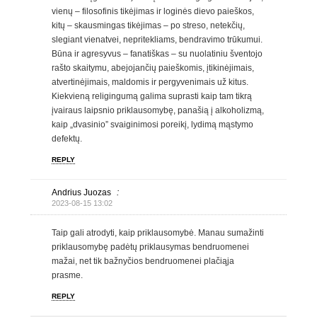
vienų – filosofinis tikėjimas ir loginės dievo paieškos,
kitų – skausmingas tikėjimas – po streso, netekčių,
slegiant vienatvei, nepritekliams, bendravimo trūkumui.
Būna ir agresyvus – fanatiškas – su nuolatiniu šventojo
rašto skaitymu, abejojančių paieškomis, įtikinėjimais,
atvertinėjimais, maldomis ir pergyvenimais už kitus.
Kiekvieną religingumą galima suprasti kaip tam tikrą
įvairaus laipsnio priklausomybę, panašią į alkoholizmą,
kaip „dvasinio” svaiginimosi poreikį, lydimą mąstymo
defektų.
REPLY
Andrius Juozas
:
2023-08-15 13:02
Taip gali atrodyti, kaip priklausomybė. Manau sumažinti
priklausomybę padėtų priklausymas bendruomenei
mažai, net tik bažnyčios bendruomenei plačiąja
prasme.
REPLY