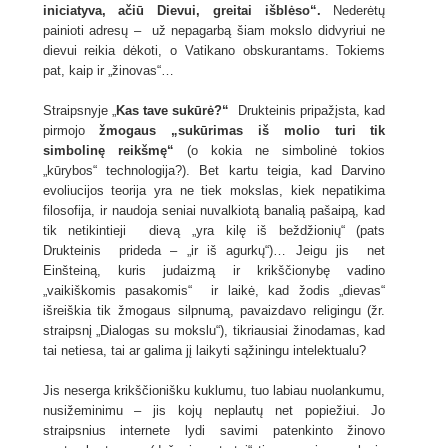
iniciatyva, ačiū Dievui, greitai išblėso“.
Nederėtų
painioti adresų – už nepagarbą šiam mokslo didvyriui ne
dievui reikia dėkoti, o Vatikano obskurantams. Tokiems
pat, kaip ir „žinovas“…
Straipsnyje „
Kas tave sukūrė?“
Drukteinis pripažįsta, kad
pirmojo
žmogaus „sukūrimas iš molio turi tik
simbolinę reikšmę“
(o kokia ne simbolinė tokios
„kūrybos“ technologija?). Bet kartu teigia, kad Darvino
evoliucijos teorija yra ne tiek mokslas, kiek nepatikima
filosofija, ir naudoja seniai nuvalkiotą banalią pašaipą, kad
tik netikintieji dievą „yra kilę iš beždžionių“ (pats
Drukteinis prideda – „ir iš agurkų“)… Jeigu jis net
Einšteiną, kuris judaizmą ir krikščionybę vadino
„vaikiškomis pasakomis“ ir laikė, kad žodis „dievas“
išreiškia tik žmogaus silpnumą, pavaizdavo religingu (žr.
straipsnį „Dialogas su mokslu“), tikriausiai žinodamas, kad
tai netiesa, tai ar galima jį laikyti sąžiningu intelektualu?
Jis neserga krikščionišku kuklumu, tuo labiau nuolankumu,
nusižeminimu – jis kojų neplautų net popiežiui. Jo
straipsnius internete lydi savimi patenkinto žinovo