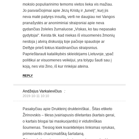
mokslo populiarinimo temoms vietos lieka vis mažiau.
Jo pasvaičiojimai apie Jėzų Kristų ir „tunelį“, kurį jis
neva matė patyręs insultą, verti ne daugiau nei Vangos
pranašystės ar anoniminiai straipsniai apie neva
gydančias žoleles žurnaluose „Viskas, ko tau nepasako
gydytojai“. Keista tik. kad niekas iš visuomenės žmonių
nestoja į atvirą diskusiją toje pačioje spaudoje ar
Delfyje prieš tokius klaidinančius straipsnius.
Paprieštarauti katalikybės skleidėjams Lietuvoje, ypač
politikui ar visuomenes veikėjui, yra tolygu šauti sau į
koją, nes visi žino, iš kur rinkėjai ateina.
REPLY
Andžejus Varkalevičius
:
2019-10-11 10:10
Pasakyčiau apie Drukteinį drukteiniškai.. Šitas etiketo
Žirinovskis – tikras įvairiapusis diletantas (kartais gerai,
o kartais blogai tai maskuojantis) ir vidutiniškas
šoumenas. Tiesiog kiek kvanktelėjes linksmas vyrukas,
primenantis charizmatišką šarlataną.