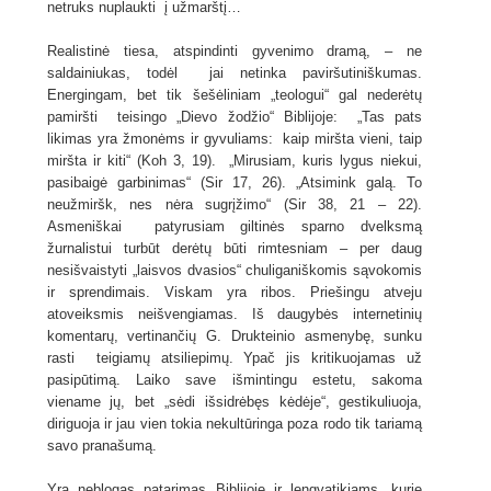
netruks nuplaukti į užmarštį…
Realistinė tiesa, atspindinti gyvenimo dramą, – ne
saldainiukas, todėl jai netinka paviršutiniškumas.
Energingam, bet tik šešėliniam „teologui“ gal nederėtų
pamiršti teisingo „Dievo žodžio“ Biblijoje: „Tas pats
likimas yra žmonėms ir gyvuliams: kaip miršta vieni, taip
miršta ir kiti“ (Koh 3, 19). „Mirusiam, kuris lygus niekui,
pasibaigė garbinimas“ (Sir 17, 26). „Atsimink galą. To
neužmiršk, nes nėra sugrįžimo“ (Sir 38, 21 – 22).
Asmeniškai patyrusiam giltinės sparno dvelksmą
žurnalistui turbūt derėtų būti rimtesniam – per daug
nesišvaistyti „laisvos dvasios“ chuliganiškomis sąvokomis
ir sprendimais. Viskam yra ribos. Priešingu atveju
atoveiksmis neišvengiamas. Iš daugybės internetinių
komentarų, vertinančių G. Drukteinio asmenybę, sunku
rasti teigiamų atsiliepimų. Ypač jis kritikuojamas už
pasipūtimą. Laiko save išmintingu estetu, sakoma
viename jų, bet „sėdi išsidrėbęs kėdėje“, gestikuliuoja,
diriguoja ir jau vien tokia nekultūringa poza rodo tik tariamą
savo pranašumą.
Yra neblogas patarimas Biblijoje ir lengvatikiams, kurie