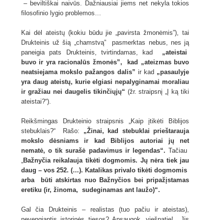
– beviltiškai naivūs. Dažniausiai jiems net nekyla tokios
filosofinio lygio problemos…
Kai dėl ateistų (kokiu būdu jie „pavirsta žmonėmis”), tai
Drukteinis už šią „chamstvą” pasmerktas nebus, nes ją
paneigia pats Drukteinis, tvirtindamas, kad
„ateistai
buvo ir yra racionalūs žmonės”, kad „ateizmas buvo
neatsiejama mokslo pažangos dalis”
ir kad
„pasaulyje
yra daug ateistų, kurie elgiasi nepalyginamai moraliau
ir gražiau nei daugelis tikinčiųjų“
(žr. straipsnį „Į ką tiki
ateistai?“).
Reikšmingas Drukteinio straipsnis „Kaip įtikėti Biblijos
stebuklais?“ Rašo:
„Žinai, kad stebuklai prieštarauja
mokslo dėsniams ir kad Biblijos autoriai jų net
nematė, o tik surašė padavimus ir legendas“.
Tačiau
„
Bažnyčia reikalauja tikėti dogmomis. Jų nėra tiek jau
daug – vos 252. (…). Katalikas privalo tikėti dogmomis
arba būti atskirtas nuo Bažnyčios bei pripažįstamas
eretiku (ir, žinoma, sudeginamas ant laužo)“.
Gal čia Drukteinis – realistas (tuo pačiu ir ateistas),
nevengiantis istorinės tiesos? Apsaugok, viešpatie! Jis