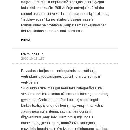
dalyvauti 2020m ir nepraleidžia progos „pablevyzgoti ”
katalikiškame krašte. Būti viešoje erdvėje ir už tai dar
pinigėlius gauti. :):) Ar verta rimtai nagrinėti tą ” trolinimą
” ir „blevyzgas ” kurios skirtos didžiąjai masei?
Manau didesnė problema , kaip kišamas tikėjimas per
lietuvių kalbos pamokas moksleiviams.
REPLY
Raimundas
:
2019-10-15 1:57
Buvusios istorijos mes nebepakeisime, tačiau ją
vertindami vadovaujamės dabartinėmis žiniomis ir
vertybėmis.
Šiuolaikinis tikėjimas gal nėra toks kategoriškas, kai
siekiama bet kokia kaina užsitarnauti laimingą pomirtinį
gyvenimą. Greičiau panašus į polinkį sistemingai
lankyti teatrą, išjunginėti loginį mąstymą ir mankštinti
„taurių jausmų” sistemą, žadinant emocijas ir
išgyvenimus „anų” laikų iliuzijomis( mįslingais
kalbėjimais, giedojimais, burtažodžių kartojimais,
muzikiniu įgarsinimu). Yra įvairios religingumo stadijos,