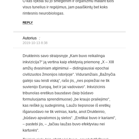
O kas vyksta su jo smegenim ir organizmu matant tuos
visus tunelius ir regėjimus, jam paaiškintų bet koks
rimtesnis neurobiologas.
REPLY
Autorius
:
2019-10-13 8:38
Drukteinis savo straipsnyje „Kam buvo reikalinga
inkvizicija?“ ją vertina kaip efektyvią priemonę „X – XIII
amžių dvasiniam atgimimui – didingiausiai epochai
civilizuotos žmonijos istorijoje“. Viduramžiais „Bažnyčia
galėjo sau leisti viską“, rašo jis, „nes popiežiai ne tik
suvienijo Europą, bet ir jai vadovavo“. Inkvizicinis
tribunolas eretikus bausdavo (taip būdavo
formuluojama sprendimuose) „be kraujo praliejimo“,
kas reiškė jų sudeginimą. Laužo liepsnose iš eretikų
išgaruodavo ne tik velnias, kartu, anot Drukteinio,
„būdavo apvalomos jų sielos“. „Eretikai buvo ir kariami“,
– pastebi jis, – „tačiau laužas buvo efektyviau nei
kartuvės“.