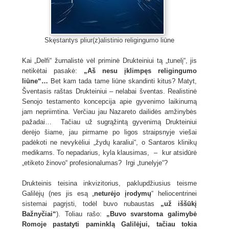
Skęstantys pliur(z)alistinio religingumo liūne
Kai „Delfi“ žurnalistė vėl priminė Drukteiniui tą „tunelį“, jis
netikėtai pasakė:
„Aš nesu įklimpęs religingumo
liūne“…
Bet kam tada tame liūne skandinti kitus? Matyt,
Šventasis raštas Drukteiniui – nelabai šventas. Realistinė
Senojo testamento koncepcija apie gyvenimo laikinumą
jam nepriimtina. Verčiau jau Nazareto dailidės amžinybės
pažadai… Tačiau už sugrąžintą gyvenimą Drukteiniui
derėjo šiame, jau pirmame po ligos straipsnyje viešai
padėkoti ne nevykėliui „žydų karaliui“, o Santaros klinikų
medikams. To nepadarius, kyla klausimas, – kur atsidūrė
„etiketo žinovo“ profesionalumas? Irgi „tunelyje“?
Drukteinis teisina inkvizitorius, paklupdžiusius teisme
Galilėjų (nes jis esą „
neturėjo įrodymų
“ heliocentrinei
sistemai pagrįsti, todėl buvo nubaustas
„už iššūkį
Bažnyčiai“
). Toliau rašo:
„Buvo svarstoma galimybė
Romoje pastatyti paminklą Galilėjui, tačiau tokia