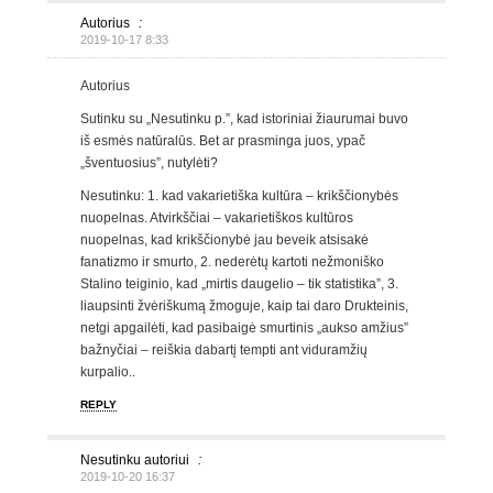
Autorius
:
2019-10-17 8:33
Autorius
Sutinku su „Nesutinku p.”, kad istoriniai žiaurumai buvo
iš esmės natūralūs. Bet ar prasminga juos, ypač
„šventuosius”, nutylėti?
Nesutinku: 1. kad vakarietiška kultūra – krikščionybės
nuopelnas. Atvirkščiai – vakarietiškos kultūros
nuopelnas, kad krikščionybė jau beveik atsisakė
fanatizmo ir smurto, 2. nederėtų kartoti nežmoniško
Stalino teiginio, kad „mirtis daugelio – tik statistika”, 3.
liaupsinti žvėriškumą žmoguje, kaip tai daro Drukteinis,
netgi apgailėti, kad pasibaigė smurtinis „aukso amžius”
bažnyčiai – reiškia dabartį tempti ant viduramžių
kurpalio..
REPLY
Nesutinku autoriui
:
2019-10-20 16:37