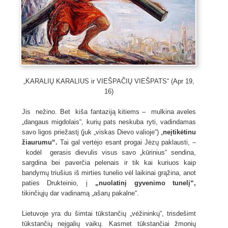
„KARALIŲ KARALIUS ir VIEŠPAČIŲ VIEŠPATS“ (Apr 19,
16)
Jis nežino. Bet kiša fantaziją kitiems – mulkina aveles
„dangaus migdolais“, kurių pats neskuba ryti, vadindamas
savo ligos priežastį (juk „viskas Dievo valioje“) „
neįtikėtinu
žiaurumu“.
Tai gal vertėjo esant progai Jėzų paklausti, –
kodėl gerasis dievulis visus savo „kūrinius“ sendina,
sargdina bei paverčia pelenais ir tik kai kuriuos kaip
bandymų triušius iš mirties tunelio vėl laikinai grąžina, anot
paties Drukteinio, į
„nuolatinį gyvenimo tunelį“,
tikinčiųjų dar vadinamą „ašarų pakalne“.
Lietuvoje yra du šimtai tūkstančių „vėžininkų“, trisdešimt
tūkstančių neįgalių vaikų. Kasmet tūkstančiai žmonių