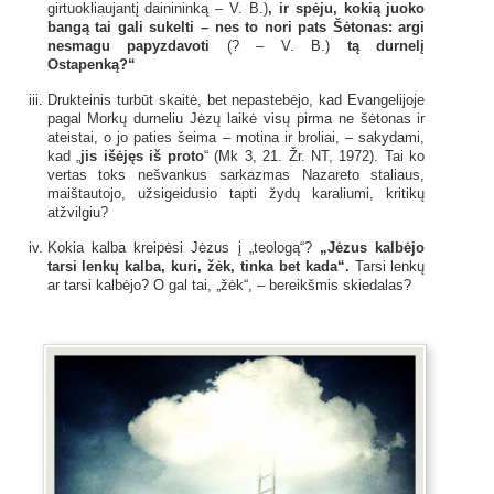
girtuokliaujantį dainininką – V. B.)
, ir spėju, kokią juoko
bangą tai gali sukelti – nes to nori pats Šėtonas: argi
nesmagu papyzdavoti
(? – V. B.)
tą
durnelį
Ostapenką?“
Drukteinis turbūt skaitė, bet nepastebėjo, kad Evangelijoje
pagal Morkų durneliu Jėzų laikė visų pirma ne šėtonas ir
ateistai, o jo paties šeima – motina ir broliai, – sakydami,
kad „
jis išėjęs iš proto
“ (Mk 3, 21. Žr. NT, 1972). Tai ko
vertas toks nešvankus sarkazmas Nazareto staliaus,
maištautojo, užsigeidusio tapti žydų karaliumi, kritikų
atžvilgiu?
Kokia kalba kreipėsi Jėzus į „teologą“?
„Jėzus kalbėjo
tarsi lenkų kalba, kuri, žėk, tinka bet kada“.
Tarsi lenkų
ar tarsi kalbėjo? O gal tai, „žėk“, – bereikšmis skiedalas?