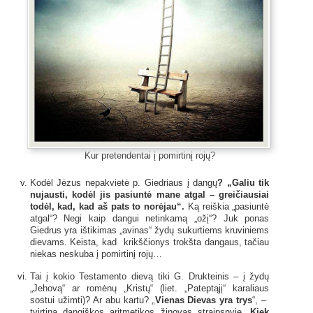
Kur pretendentai į pomirtinį rojų?
Kodėl Jėzus nepakvietė p. Giedriaus į dangų
? „Galiu tik
nujausti, kodėl jis pasiuntė mane atgal – greičiausiai
todėl, kad, kad aš pats to norėjau“.
Ką reiškia „pasiuntė
atgal“? Negi kaip dangui netinkamą „ožį“? Juk ponas
Giedrus yra ištikimas „avinas“ žydų sukurtiems kruviniems
dievams. Keista, kad krikščionys trokšta dangaus, tačiau
niekas neskuba į pomirtinį rojų…
Tai į kokio Testamento dievą tiki G. Drukteinis – į žydų
„Jehovą“ ar romėnų „Kristų“ (liet. „Pateptąjį“ karaliaus
sostui užimti)? Ar abu kartu? „
Vienas Dievas yra trys
“, –
tvirtina dangiškos aritmetikos žinovas straipsnyje „
Kiek