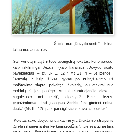
Šuolis nuo „Dovydo sosto“. Ir kuo
toliau nuo Jeruzalės…
Gal vertėtų matyti ir tuos evangelijų tekstus, kurie parodo,
kaip iškilmingai Jėzus (kaip karaliaus „Dovydo sosto
paveldėtojas“ – žr. Lk 1, 32 / Mt 21, 4 – 5) įžengė į
Jeruzalę ir kaip išlikęs gyvas po nukryžiavimo už
maištavimą slapta, pakeitęs išvaizdą, jau atskirai nuo
mokinių iš jos pabėgo. Ar tai triumfuojančio dievo, „
nugalėjusio net mirtį“, elgesys? Beje, Jėzus,
pripažindamas, kad „dangaus ženklo šiai giminei nebus
duota“ (Mk 8, 12), pats paneigė visus savo „stebuklus“.
Keistas savo abejotinu sarkazmu yra Drukteinio straipsnis
„
Sielą išlaisvinantys keiksmažodžiai
“. Jie esą „
priartina