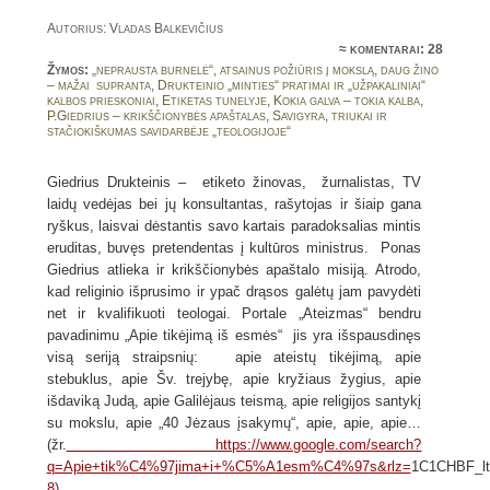
Autorius: Vladas Balkevičius
≈
komentarai: 28
Žymos:
„neprausta burnelė“
,
atsainus požiūris į mokslą
,
daug žino
– mažai supranta
,
Drukteinio „minties“ pratimai ir „užpakaliniai“
kalbos prieskoniai
,
Etiketas tunelyje
,
Kokia galva – tokia kalba
,
P.Giedrius – krikščionybės apaštalas
,
Savigyra
,
triukai ir
stačiokiškumas savidarbėje „teologijoje“
Giedrius Drukteinis – etiketo žinovas, žurnalistas, TV
laidų vedėjas bei jų konsultantas, rašytojas ir šiaip gana
ryškus, laisvai dėstantis savo kartais paradoksalias mintis
eruditas, buvęs pretendentas į kultūros ministrus. Ponas
Giedrius atlieka ir krikščionybės apaštalo misiją. Atrodo,
kad religinio išprusimo ir ypač drąsos galėtų jam pavydėti
net ir kvalifikuoti teologai. Portale „Ateizmas“ bendru
pavadinimu „Apie tikėjimą iš esmės“ jis yra išspausdinęs
visą seriją straipsnių: apie ateistų tikėjimą, apie
stebuklus, apie Šv. trejybę, apie kryžiaus žygius, apie
išdaviką Judą, apie Galilėjaus teismą, apie religijos santykį
su mokslu, apie „40 Jėzaus įsakymų“, apie, apie, apie…
(žr.
https://www.google.com/search?
q=Apie+tik%C4%97jima+i+%C5%A1esm%C4%97s&rlz=
1C1CHBF_lt
8
)