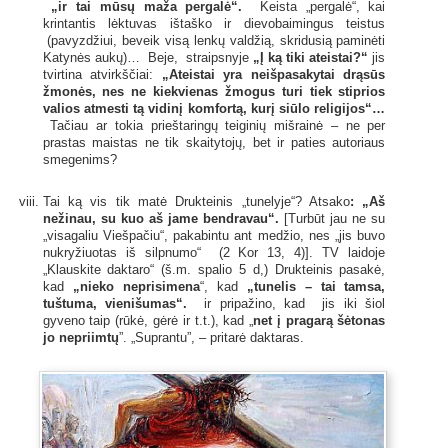
„ir tai mūsų maža pergalė“.
Keista „pergalė“, kai
krintantis lėktuvas ištaško ir dievobaimingus teistus
(pavyzdžiui, beveik visą lenkų valdžią, skridusią paminėti
Katynės aukų)… Beje, straipsnyje
„Į ką tiki ateistai?“
jis
tvirtina atvirkščiai:
„Ateistai yra neišpasakytai drąsūs
žmonės, nes ne kiekvienas žmogus turi tiek stiprios
valios atmesti tą vidinį komfortą, kurį siūlo religijos“…
Tačiau ar tokia prieštaringų teiginių mišrainė – ne per
prastas maistas ne tik skaitytojų, bet ir paties autoriaus
smegenims?
Tai ką vis tik matė Drukteinis „tunelyje“? Atsako
: „Aš
nežinau, su kuo aš jame bendravau“.
[Turbūt jau ne su
„visagaliu Viešpačiu“, pakabintu ant medžio, nes „jis buvo
nukryžiuotas iš silpnumo“ (2 Kor 13, 4)]. TV laidoje
„Klauskite daktaro“ (š.m. spalio 5 d,) Drukteinis pasakė,
kad
„nieko neprisimena
“, kad
„tunelis – tai tamsa,
tuštuma, vienišumas“.
ir pripažino, kad jis iki šiol
gyveno taip (rūkė, gėrė ir t.t.), kad „
net į pragarą šėtonas
jo nepriimtų
”. „Suprantu”, – pritarė daktaras.