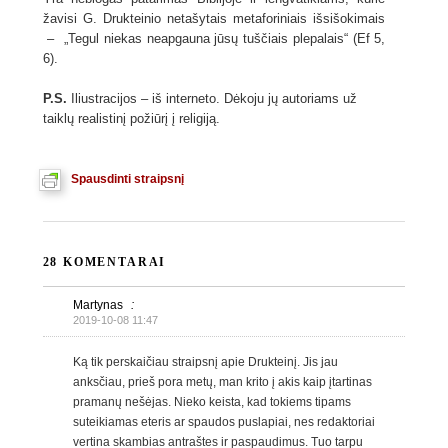
žavisi G. Drukteinio netašytais metaforiniais išsišokimais
– „Tegul niekas neapgauna jūsų tuščiais plepalais“ (Ef 5,
6).
P.S.
Iliustracijos – iš interneto. Dėkoju jų autoriams už
taiklų realistinį požiūrį į religiją.
Spausdinti straipsnį
28 KOMENTARAI
Martynas
:
2019-10-08 11:47
Ką tik perskaičiau straipsnį apie Drukteinį. Jis jau
anksčiau, prieš pora metų, man krito į akis kaip įtartinas
pramanų nešėjas. Nieko keista, kad tokiems tipams
suteikiamas eteris ar spaudos puslapiai, nes redaktoriai
vertina skambias antraštes ir paspaudimus. Tuo tarpu