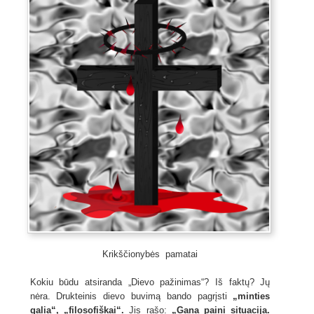
Krikščionybės pamatai
Kokiu būdu atsiranda „Dievo pažinimas“? Iš faktų? Jų
nėra. Drukteinis dievo buvimą bando pagrįsti
„minties
galia“, „filosofiškai“.
Jis rašo:
„Gana paini situacija.