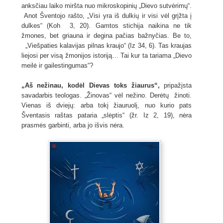
anksčiau laiko miršta nuo mikroskopinių „Dievo sutvėrimų“.
Anot Šventojo rašto, „Visi yra iš dulkių ir visi vėl grįžta į
dulkes“ (Koh 3, 20). Gamtos stichija naikina ne tik
žmones, bet griauna ir degina pačias bažnyčias. Be to,
„Viešpaties kalavijas pilnas kraujo“ (Iz 34, 6). Tas kraujas
liejosi per visą žmonijos istoriją… Tai kur ta tariama „Dievo
meilė ir gailestingumas“?
„Aš nežinau, kodėl Dievas toks žiaurus“,
pripažįsta
savadarbis teologas. „Žinovas“ vėl nežino. Derėtų žinoti.
Vienas iš dviejų: arba tokį žiauruolį, nuo kurio pats
Šventasis raštas pataria „slėptis“ (žr. Iz 2, 19), nėra
prasmės garbinti, arba jo išvis nėra.