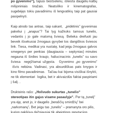
po gyvenimo“),
tapusi bestseleriu, išleista daugeliu kalbų
milijoniniais tiražais. Neatsiliko ir kinematografas,
sugebėjęs tokiu pavadinimu iš lengvatikių taip pat gausiai
pasipelnyti.
Kaip atrodo tas antras, taip sakant, „pridėtinis“ gyvenimas
pakeliui į „anapus“? Tai lyg kažkoks tamsus tunelis,
vedantis į jo gale matomą šviesą. Belieka dreifuoti jau
beveik išsekusiai žmogaus gyvybei tos dangiškos šviesos
link. Tiesa, medikai yra nustatę, kad jeigu žmogaus galvos
smegenys per penkias (daugiausia – septynias) minutes
negauna iš širdies kraujo, haliucinacinis „tunelis“ su savo
šviesa negrįžtamai užgęsta. Gyvenimo „po gyvenimo“
išvis nebūna. Vadinasi, yra absurdiškas pats knygos ir
kino filmo pavadinimas. Tačiau kai bijoma visiškai išnykti,
ne tik elementari logika, bet ir akivaizdūs faktai paspiriami
į šalį…
Drukteinis rašo:
„Holivudo sukurtas „tunelio“
stereotipas itin gajus visame pasaulyje“.
Per tą „tunelį“
yra ėję, anot jo, ir daugelis „beraščių smirdžių“ bei
„narkomanų“
.
Bet jeigu tas „tunelis“ – pramanyta oro pilis,
kurion pakliūva dažniausiai tik abejotinos reputacijos