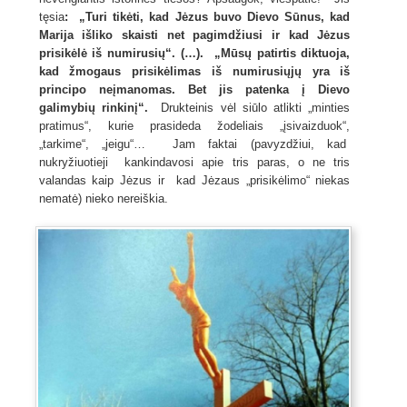
tęsia
:
„Turi tikėti, kad Jėzus buvo Dievo Sūnus, kad
Marija išliko skaisti net pagimdžiusi ir kad Jėzus
prisikėlė iš numirusių“. (…). „Mūsų patirtis diktuoja,
kad žmogaus prisikėlimas iš numirusiųjų yra iš
principo neįmanomas. Bet jis patenka į Dievo
galimybių rinkinį“.
Drukteinis vėl siūlo atlikti „minties
pratimus“, kurie prasideda žodeliais „įsivaizduok“,
„tarkime“, „jeigu“… Jam faktai (pavyzdžiui, kad
nukryžiuotieji kankindavosi apie tris paras, o ne tris
valandas kaip Jėzus ir kad Jėzaus „prisikėlimo“ niekas
nematė) nieko nereiškia.