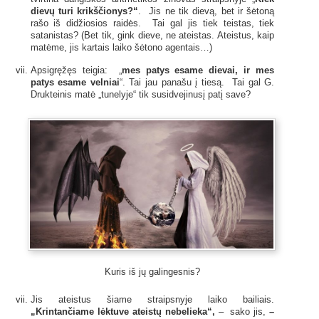
dievų turi krikščionys?“
. Jis ne tik dievą, bet ir šėtoną
rašo iš didžiosios raidės. Tai gal jis tiek teistas, tiek
satanistas? (Bet tik, gink dieve, ne ateistas. Ateistus, kaip
matėme, jis kartais laiko šėtono agentais…)
Apsigręžęs teigia: „
mes patys esame dievai, ir mes
patys esame velniai
“. Tai jau panašu į tiesą. Tai gal G.
Drukteinis matė „tunelyje“ tik susidvejinusį patį save?
Kuris iš jų galingesnis?
Jis ateistus šiame straipsnyje laiko bailiais.
„Krintančiame lėktuve ateistų nebelieka“,
– sako jis,
–