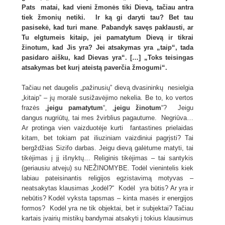
Pats matai, kad vieni žmonės tiki Dievą, tačiau antra
tiek žmonių netiki. Ir ką gi daryti tau?
Bet tau
pasisekė, kad turi mane
.
Pabandyk savęs paklausti, ar
Tu elgtumeis kitaip, jei pamatytum Dievą ir tikrai
žinotum, kad Jis yra? Jei atsakymas yra „taip“, tada
pasidaro aišku, kad Dievas yra“. […] „Toks teisingas
atsakymas bet kurį ateistą paverčia žmogumi“.
Tačiau net daugelis „pažinusių” dievą dvasininkų nesielgia
„kitaip” – jų moralė susižavėjimo nekelia. Be to, ko vertos
frazės „
jeigu pamatytum
“, „
jeigu žinotum
“? Jeigu
dangus nugriūtų, tai mes žvirblius pagautume. Negriūva…
Ar protinga vien vaizduotėje kurti fantastines prielaidas
kitam, bet tokiam pat iliuziniam vaizdiniui pagrįsti? Tai
bergždžias Sizifo darbas. Jeigu dievą galėtume matyti, tai
tikėjimas į jį išnyktų… Religinis tikėjimas – tai santykis
(geriausiu atveju) su NEŽINOMYBE. Todėl vienintelis kiek
labiau pateisinantis religijos egzistavimą motyvas –
neatsakytas klausimas „kodėl?“ Kodėl yra būtis? Ar yra ir
nebūtis? Kodėl vyksta tapsmas – kinta masės ir energijos
formos? Kodėl yra ne tik objektai, bet ir subjektai? Tačiau
kartais įvairių mistikų bandymai atsakyti į tokius klausimus