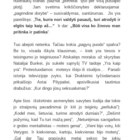
nuotraukų tvanas (dažnai „portretai“ tįso per visą puslapio
plotį). Jam svetima krikščionybės deklaruojamai
„pagrindinė dorybė“ – susivaldymas, santūrumas. Jis yra
pareiškęs: „
Tie, kurie nori valdyti pasaulį, turi atrodyti ir
elgtis taip kaip aš…“
Ir dar:
„Būti visa ko žinovu man
pritinka ir patinka
“.
Tuo abejoti netenka. Tačiau kokia „pagyrų puodo“ spalva?
Be to, visada iškyla klausimas, – kiek yra tiesos ir
teisingumo jo teiginiuose? Atskaitęs moralus už skyrybas
Natalijai Bunkei, jis sukėlė sąmyšį TV laidoje „Yra kaip
yra“. Protestuodamos moterys išėjo iš studijos… Panaši
istorija televizijoje įvyko, kai Drukteinis tyčiodamasis
prikaišiojo Astai Pilypaitei, apsivilkusiai tautinius
drabužius: „Kur dingo jūsų seksualumas?“
Apie šios išskirtinės asmenybės savybes liudija dar tokie
jo straipsnių pavadinimai (ir kiti jo teiginių „perliukai“):
„Kodėl mes, lietuviai, turime atrodyti durniais?“, „Dešimt
požymių, kad Tu turi mažą penį“, „Neturėjimas savigarbos
ir grobio mentalitetas – moters genai“, „Vieni bijo vorų, kiti
Verygos. Ir kiekvienas, kartoju, kiekvienas bijo moterų“,
„Gal dar Tau prasisuks metai sekso be jokių