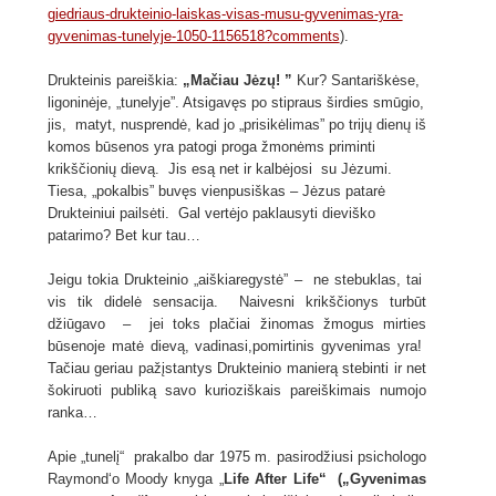
giedriaus-drukteinio-laiskas-visas-musu-gyvenimas-yra-
gyvenimas-tunelyje-1050-1156518?comments
).
Drukteinis pareiškia:
„Mačiau Jėzų! ”
Kur? Santariškėse,
ligoninėje, „tunelyje”. Atsigavęs po stipraus širdies smūgio,
jis, matyt, nusprendė, kad jo „prisikėlimas” po trijų dienų iš
komos būsenos yra patogi proga žmonėms priminti
krikščionių dievą. Jis esą net ir kalbėjosi su Jėzumi.
Tiesa, „pokalbis” buvęs vienpusiškas – Jėzus patarė
Drukteiniui pailsėti. Gal vertėjo paklausyti dieviško
patarimo? Bet kur tau…
Jeigu tokia Drukteinio „aiškiaregystė” – ne stebuklas, tai
vis tik didelė sensacija. Naivesni krikščionys turbūt
džiūgavo – jei toks plačiai žinomas žmogus mirties
būsenoje matė dievą, vadinasi,pomirtinis gyvenimas yra!
Tačiau geriau pažįstantys Drukteinio manierą stebinti ir net
šokiruoti publiką savo kurioziškais pareiškimais numojo
ranka…
Apie „tunelį“ prakalbo dar 1975 m. pasirodžiusi psichologo
Raymond‘o Moody knyga „
Life After Life“ („Gyvenimas