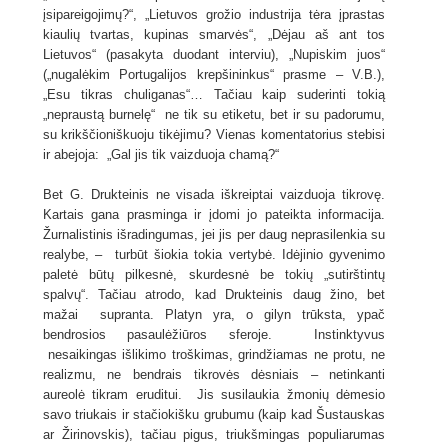
įsipareigojimų?“, „Lietuvos grožio industrija tėra įprastas
kiaulių tvartas, kupinas smarvės“, „Dėjau aš ant tos
Lietuvos“ (pasakyta duodant interviu), „Nupiskim juos“
(„nugalėkim Portugalijos krepšininkus“ prasme – V.B.),
„Esu tikras chuliganas“… Tačiau kaip suderinti tokią
„nepraustą burnelę“ ne tik su etiketu, bet ir su padorumu,
su krikščioniškuoju tikėjimu? Vienas komentatorius stebisi
ir abejoja: „Gal jis tik vaizduoja chamą?“
Bet G. Drukteinis ne visada iškreiptai vaizduoja tikrovę.
Kartais gana prasminga ir įdomi jo pateikta informacija.
Žurnalistinis išradingumas, jei jis per daug neprasilenkia su
realybe, – turbūt šiokia tokia vertybė. Idėjinio gyvenimo
paletė būtų pilkesnė, skurdesnė be tokių „sutirštintų
spalvų“. Tačiau atrodo, kad Drukteinis daug žino, bet
mažai supranta. Platyn yra, o gilyn trūksta, ypač
bendrosios pasaulėžiūros sferoje. Instinktyvus
nesaikingas išlikimo troškimas, grindžiamas ne protu, ne
realizmu, ne bendrais tikrovės dėsniais – netinkanti
aureolė tikram eruditui. Jis susilaukia žmonių dėmesio
savo triukais ir stačiokišku grubumu (kaip kad Šustauskas
ar Žirinovskis), tačiau pigus, triukšmingas populiarumas