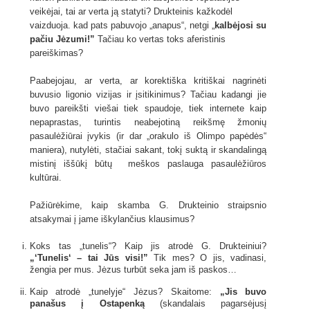
veikėjai, tai ar verta ją statyti? Drukteinis kažkodėl
vaizduoja. kad pats pabuvojo „anapus“, netgi „
kalbėjosi su
pačiu Jėzumi!”
Tačiau ko vertas toks aferistinis
pareiškimas?
Paabejojau, ar verta, ar korektiška kritiškai nagrinėti
buvusio ligonio vizijas ir įsitikinimus? Tačiau kadangi jie
buvo pareikšti viešai tiek spaudoje, tiek internete kaip
nepaprastas, turintis neabejotiną reikšmę žmonių
pasaulėžiūrai įvykis (ir dar „orakulo iš Olimpo papėdės“
maniera), nutylėti, stačiai sakant, tokį suktą ir skandalingą
mistinį iššūkį būtų meškos paslauga pasaulėžiūros
kultūrai.
Pažiūrėkime, kaip skamba G. Drukteinio straipsnio
atsakymai į jame iškylančius klausimus?
Koks tas „tunelis“? Kaip jis atrodė G. Drukteiniui?
„‘Tunelis‘ – tai Jūs visi
!”
Tik mes? O jis, vadinasi,
žengia per mus. Jėzus turbūt seka jam iš paskos…
Kaip atrodė „tunelyje“ Jėzus? Skaitome:
„Jis buvo
panašus į Ostapenką
(skandalais pagarsėjusį