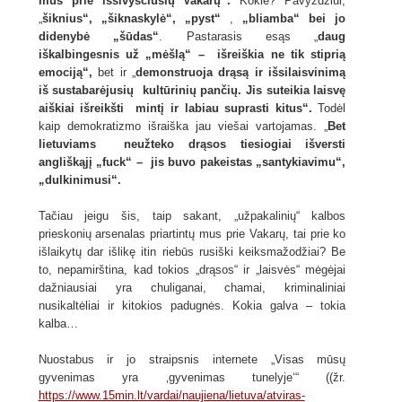
mus prie išsivysčiusių Vakarų“.
Kokie? Pavyzdžiui,
„
šiknius“, „šiknaskylė“, „pyst“
,
„bliamba“ bei jo
didenybė „šūdas“
. Pastarasis esąs „
daug
iškalbingesnis už „mėšlą“ – išreiškia ne tik stiprią
emociją“,
bet ir „
demonstruoja drąsą ir išsilaisvinimą
iš sustabarėjusių kultūrinių pančių. Jis suteikia laisvę
aiškiai išreikšti mintį ir labiau suprasti kitus“.
Todėl
kaip demokratizmo išraiška jau viešai vartojamas. „
Bet
lietuviams neužteko drąsos tiesiogiai išversti
angliškąjį „fuck“ – jis buvo pakeistas „santykiavimu“,
„dulkinimusi“.
Tačiau jeigu šis, taip sakant, „užpakalinių“ kalbos
prieskonių arsenalas priartintų mus prie Vakarų, tai prie ko
išlaikytų dar išlikę itin riebūs rusiški keiksmažodžiai? Be
to, nepamirština, kad tokios „drąsos“ ir „laisvės“ mėgėjai
dažniausiai yra chuliganai, chamai, kriminaliniai
nusikaltėliai ir kitokios padugnės. Kokia galva – tokia
kalba…
Nuostabus ir jo straipsnis internete „Visas mūsų
gyvenimas yra ‚gyvenimas tunelyje‘“ ((žr.
https://www.15min.lt/vardai/naujiena/lietuva/atviras-