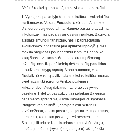
Ačiū už reakciją ir pastebėjimus. Atsakau papunkčiui
1. Vyraujanti pasaulyje šiuo metu kultūra – vakarietiška,
susiformavusi Vakarų Europoje, o vėliau ir Amerikoje.
Visi europiečių geografiniai Naujojo pasaulio atradimai
ir kolonizavimas padaryti su kryžiumi rankoje. Bažnyčia
atsisakė smurto ir fanatizmo, nes ji paprasčiausiai
evoliucinavo ir prisitaikė prie aplinkos ir pokyčių. Nes
mokslo progresas jos fanatizmui ir smurtui nepaliko
jokių šansų. Vatikanas išleido elektroninį išmanųjį
rožančių, nors tik prieš keletą dešimtmečių panaikino
draudžiamų knygų sąrašą. Mano nuomone, visa
šiuolaikinė Vakarų civilizacija (mokslas, kultūra, menas,
švietimas ir t.t.) paremta Antikos palikimu ir
krikščionybe. Mūsų dabartis – tai praeities įvykių
pasekmė. Ir dėl to, pavyzdžiui, aš palaikau Bavarijos
parlamento sprendimą visose Bavarijos valstybinėse
įstaigose kabinti kryžių, nors pats esu netikintis.
2. Aš nežinau, kas tai pasakė, bet jei tai teisinga mintis,
nemanau, kad reikia jos vengti. Aš nesmerkiu nei
Stalino, Hitlerio ar kitos istorinės asmenybės. Jeigu jų
nebūtų, nebūtų tų įvykių (blogų ar gerų), aš ir jūs čia