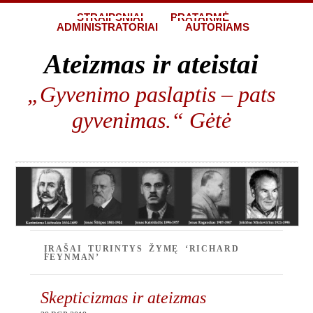
STRAIPSNIAI
PRATARMĖ
ADMINISTRATORIAI
AUTORIAMS
Ateizmas ir ateistai
„Gyvenimo paslaptis – pats
gyvenimas.“ Gėtė
ĮRAŠAI TURINTYS ŽYMĘ ‘RICHARD
FEYNMAN’
Skepticizmas ir ateizmas