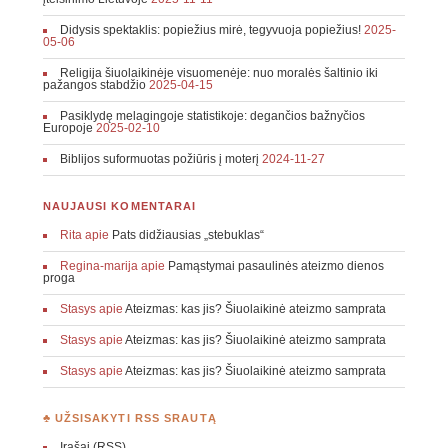
Didysis spektaklis: popiežius mirė, tegyvuoja popiežius!
2025-
05-06
Religija šiuolaikinėje visuomenėje: nuo moralės šaltinio iki
pažangos stabdžio
2025-04-15
Pasiklydę melagingoje statistikoje: degančios bažnyčios
Europoje
2025-02-10
Biblijos suformuotas požiūris į moterį
2024-11-27
NAUJAUSI KOMENTARAI
Rita
apie
Pats didžiausias „stebuklas“
Regina-marija
apie
Pamąstymai pasaulinės ateizmo dienos
proga
Stasys
apie
Ateizmas: kas jis? Šiuolaikinė ateizmo samprata
Stasys
apie
Ateizmas: kas jis? Šiuolaikinė ateizmo samprata
Stasys
apie
Ateizmas: kas jis? Šiuolaikinė ateizmo samprata
♣ UŽSISAKYTI RSS SRAUTĄ
Įrašai (RSS)