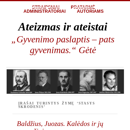
STRAIPSNIAI
PRATARMĖ
ADMINISTRATORIAI
AUTORIAMS
Ateizmas ir ateistai
„Gyvenimo paslaptis – pats
gyvenimas.“ Gėtė
ĮRAŠAI TURINTYS ŽYMĘ ‘STASYS
SKRODENIS’
Baldžius, Juozas. Kalėdos ir jų