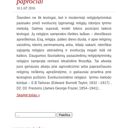
papročiai
16 LAP 2016
Šiandien ne tik teologai, bet ir modernieji religijotyrininkai
pasisako prieš evoliucinį lyginamąjį religijų istorijos tyrimo
metodą. Galima suprasti, kodėl tokios pozicijos laikosi
teologai. Jų religijos sampratos išeities taškas – dieviškasis
apreiškimas. Esą, religija paties dievo duota, ir apie religinių
vaizdinių istorinį perimamumą arba, kitaip sakant, istoriškai
sąlygotą religijos atsiradimą ir evoliuciją negali būti nė
kalbos. Daugumos šiuolaikinių pasaulietinių religijotyrininkų
religijos samprata remiasi idealistine filosofija. Tai atveda
juos geriausiu atveju prie agnosticizmo arba paprasčiausio
religinių reiškinių aprašinėjimo, o galiausiai priartina prie
teologinio požiūrio. Evoliucionistinio religijos tyrimo metodo
kūrėjai – E.B.Tailoras (Edward Burnett Taylor, 1832 –1917) ,
Dž. Dž. Freizeris (James George Frazer, 1854–1941)…
Skaityti toliau »