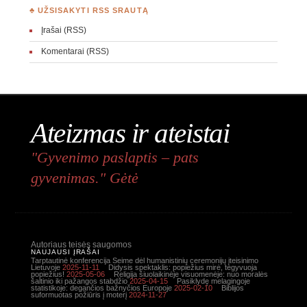
♣ UŽSISAKYTI RSS SRAUTĄ
Įrašai (RSS)
Komentarai (RSS)
Ateizmas ir ateistai
"Gyvenimo paslaptis – pats
gyvenimas." Gėtė
Autoriaus teisės saugomos
NAUJAUSI ĮRAŠAI
Tarptautinė konferencija Seime dėl humanistinių ceremonijų įteisinimo
Lietuvoje
2025-11-11
Didysis spektaklis: popiežius mirė, tegyvuoja
popiežius!
2025-05-06
Religija šiuolaikinėje visuomenėje: nuo moralės
šaltinio iki pažangos stabdžio
2025-04-15
Pasiklydę melagingoje
statistikoje: degančios bažnyčios Europoje
2025-02-10
Biblijos
suformuotas požiūris į moterį
2024-11-27