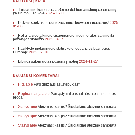
NAUJAUSI ĮRAŠAI
Tarptautinė konferencija Seime dėl humanistinių ceremonijų
įteisinimo Lietuvoje
2025-11-11
Didysis spektaklis: popiežius mirė, tegyvuoja popiežius!
2025-
05-06
Religija šiuolaikinėje visuomenėje: nuo moralės šaltinio iki
pažangos stabdžio
2025-04-15
Pasiklydę melagingoje statistikoje: degančios bažnyčios
Europoje
2025-02-10
Biblijos suformuotas požiūris į moterį
2024-11-27
NAUJAUSI KOMENTARAI
Rita
apie
Pats didžiausias „stebuklas“
Regina-marija
apie
Pamąstymai pasaulinės ateizmo dienos
proga
Stasys
apie
Ateizmas: kas jis? Šiuolaikinė ateizmo samprata
Stasys
apie
Ateizmas: kas jis? Šiuolaikinė ateizmo samprata
Stasys
apie
Ateizmas: kas jis? Šiuolaikinė ateizmo samprata