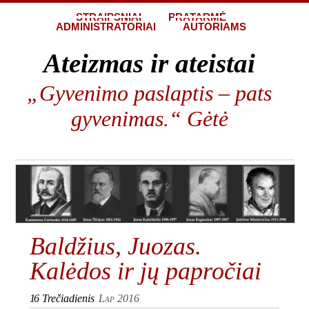
STRAIPSNIAI
PRATARMĖ
ADMINISTRATORIAI
AUTORIAMS
Ateizmas ir ateistai
„Gyvenimo paslaptis – pats
gyvenimas.“ Gėtė
Baldžius, Juozas.
Kalėdos ir jų papročiai
16
Trečiadienis
Lap 2016