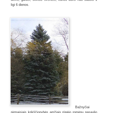
ligi 6 dienos.
Bažnyčiai
pirmaisiais krikščionybės amžiais rūpėjo romėnų pasaulio