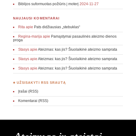
Biblijos suformuotas požiūris į moterį
2024-11-27
NAUJAUSI KOMENTARAI
Rita
apie
Pats didžiausias „stebuklas“
Regina-marija
apie
Pamąstymai pasaulinės ateizmo dienos
proga
Stasys
apie
Ateizmas: kas jis? Šiuolaikinė ateizmo samprata
Stasys
apie
Ateizmas: kas jis? Šiuolaikinė ateizmo samprata
Stasys
apie
Ateizmas: kas jis? Šiuolaikinė ateizmo samprata
♣ UŽSISAKYTI RSS SRAUTĄ
Įrašai (RSS)
Komentarai (RSS)