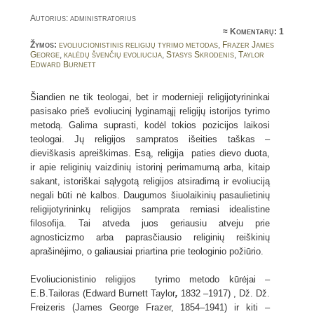
Autorius: administratorius
≈
Komentarų: 1
Žymos:
evoliucionistinis religijų tyrimo metodas
,
Frazer James
George
,
kalėdų švenčių evoliucija
,
Stasys Skrodenis
,
Taylor
Edward Burnett
Šiandien ne tik teologai, bet ir modernieji religijotyrininkai
pasisako prieš evoliucinį lyginamąjį religijų istorijos tyrimo
metodą. Galima suprasti, kodėl tokios pozicijos laikosi
teologai. Jų religijos sampratos išeities taškas –
dieviškasis apreiškimas. Esą, religija paties dievo duota,
ir apie religinių vaizdinių istorinį perimamumą arba, kitaip
sakant, istoriškai sąlygotą religijos atsiradimą ir evoliuciją
negali būti nė kalbos. Daugumos šiuolaikinių pasaulietinių
religijotyrininkų religijos samprata remiasi idealistine
filosofija. Tai atveda juos geriausiu atveju prie
agnosticizmo arba paprasčiausio religinių reiškinių
aprašinėjimo, o galiausiai priartina prie teologinio požiūrio.
Evoliucionistinio religijos tyrimo metodo kūrėjai –
E.B.Tailoras (Edward Burnett Taylor
,
1832 –1917) , Dž. Dž.
Freizeris (James George Frazer, 1854–1941) ir kiti –