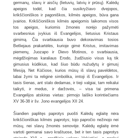
germanų, slavų ir aisčių (lietuvių, latvių ir prūsų). Kalėdų
apeigos todėl, kad čia susikryžiavo dvejopos,
krikščioniškos ir pagoniškos, kilmės apeigos, būva gana
įvairios. Krikščioniškos kilmės apeigomis laikomos visos
tos apeigos, kuriomis žmonės norėjo pažymėti
svarbesnius įvykius iš Evangelijos, lietusius Kristaus
gimimą. Čia svarbiausia buvo dekoravimas tosios
Betliejaus prakartėlės, kurioje gimė Kristus, imitavimas
piemenų, Juozapo ir Dievo Motinos, o svarbiausia,
mėgdžiojimas karaliaus Erodo, žudžiusio visus ką tik
gimusius kūdikius, kad šiuo būdu nužudytų ir gimusį
Mesiją. Net Kūčiose, kurios mūsų iš slavų paveldėtos,
labai žymi ta religinė simbolika, imtoji iš Evangelijos. Ir
tasis šienas, ant stalo dedamas, ir tieji valgiai, tam reikalui
taikyti, ir medus, ir daržovės, – visa tai primena
Evangelijos atskiras vietas: pirmojo laiško korintiečiams
XV 36-38 ir šv. Jono evangelijos XII 24.
Šiandien paplitęs paprotys puošti Kalėdų eglaitę nėra
krikščioniškas kilmės paprotys; tojo papročio nežinojo nei
mūsų, nei slavų žmonės senovėje. Kalėdų eglaitę ėmė
vartoti germanai savo kraštuose, bet ir ten tasis paprotys