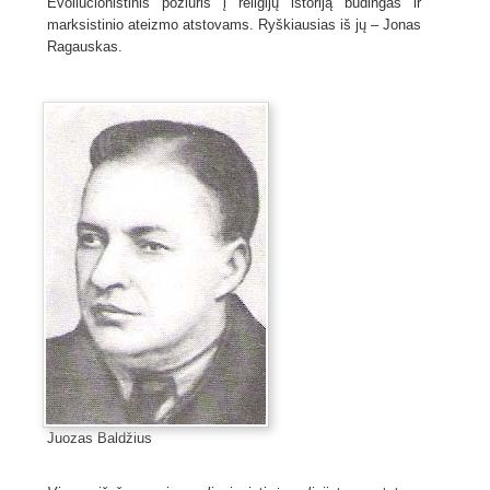
Evoliucionistinis požiūris į religijų istoriją būdingas ir
marksistinio ateizmo atstovams. Ryškiausias iš jų – Jonas
Ragauskas.
Juozas Baldžius