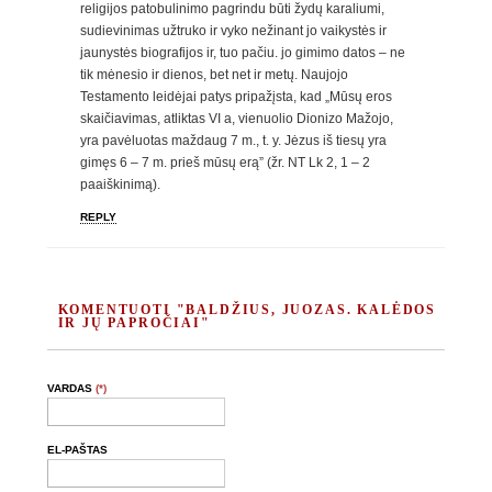
religijos patobulinimo pagrindu būti žydų karaliumi,
sudievinimas užtruko ir vyko nežinant jo vaikystės ir
jaunystės biografijos ir, tuo pačiu. jo gimimo datos – ne
tik mėnesio ir dienos, bet net ir metų. Naujojo
Testamento leidėjai patys pripažįsta, kad „Mūsų eros
skaičiavimas, atliktas VI a, vienuolio Dionizo Mažojo,
yra pavėluotas maždaug 7 m., t. y. Jėzus iš tiesų yra
gimęs 6 – 7 m. prieš mūsų erą” (žr. NT Lk 2, 1 – 2
paaiškinimą).
REPLY
KOMENTUOTI "BALDŽIUS, JUOZAS. KALĖDOS
IR JŲ PAPROČIAI"
VARDAS
(*)
EL-PAŠTAS