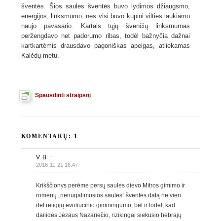
šventės. Šios saulės šventės buvo lydimos džiaugsmo,
energijos, linksmumo, nes visi buvo kupini vilties laukiamo
naujo pavasario. Kartais tųjų švenčių linksmumas
peržengdavo net padorumo ribas, todėl bažnyčia dažnai
kartkartėmis drausdavo pagoniškas apeigas, atliekamas
Kalėdų metu.
Spausdinti straipsnį
KOMENTARŲ: 1
V. B
:
2016-11-21 16:47
Krikščionys perėmė persų saulės dievo Mitros gimimo ir
romėnų „nenugalimosios saulės” šventės datą ne vien
dėl religijų evoliucinio giminingumo, bet ir todėl, kad
dailidės Jėzaus Nazariečio, rizikingai siekusio hebrajų