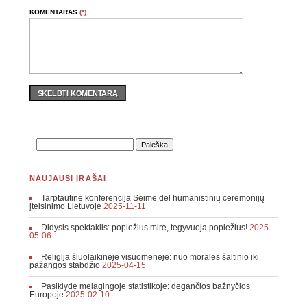
KOMENTARAS
(*)
SKELBTI KOMENTARĄ
NAUJAUSI ĮRAŠAI
Tarptautinė konferencija Seime dėl humanistinių ceremonijų
įteisinimo Lietuvoje
2025-11-11
Didysis spektaklis: popiežius mirė, tegyvuoja popiežius!
2025-
05-06
Religija šiuolaikinėje visuomenėje: nuo moralės šaltinio iki
pažangos stabdžio
2025-04-15
Pasiklydę melagingoje statistikoje: degančios bažnyčios
Europoje
2025-02-10