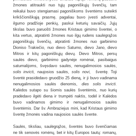
žmones atitraukti nuo tųjų pagoniškųjų švenčių, tam
reikalui buvo stengiamasi pagoniškoms šventėms suteikti
krikščioniškąją prasmę, pagaliau buvo įvesti adventai,
ilgumo pradžioje penkių, paskui keturių savaičių. Jųjų
tikslas buvo paruošti žmones Kristaus gimimo šventei, o
kita vertus, atpratinti žmones nuo ilgų rudens saulėgrąžos
pagoniškųjų švenčių, atpratinti žmones nuo garbinimo
Dioniso Trakiečio, nuo dievo Saturno, dievo Jano, dievo
Mitros ir kitų pagoniškųjų dievų. Dievo Mitros, persų
saulės dievo, garbinimo gadynėje romėnai, pasibaigus
saturnalijoms, švęsdavo saulės, nenugalimosios saulės,
solis invicti,
naujosios saulės,
solis novi,
šventę. Toji
šventė prasidėdavo gruodžio 25 dieną, ir ji buvo vadinama
nenugalimosios saulės dienomis,
dies
s
oli
s
in
v
icti
.
Kalėdos sutapo su šiomis saulės šventėmis, nuo kurių
pradėdavo ilgėti diena ir trumpėti naktis, todėl ir Kalėdos
buvo vadinamos gimimo ir nenugalimosios saulės
šventėmis. Dar šv. Ambraziejus mini, kad Kristaus gimimo
šventę žmonės vadina naujosios saulės švente.
Saulės, tiksliau, saulėgrąžos, šventės buvo švenčiamas
ne tik senovės romėnų, bet ir kitų Europos tautų: romanų,