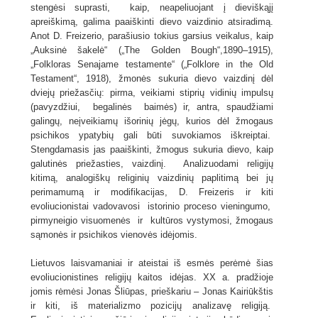
stengėsi suprasti, kaip, neapeliuojant į dieviškąjį
apreiškimą, galima paaiškinti dievo vaizdinio atsiradimą.
Anot D. Freizerio, parašiusio tokius garsius veikalus, kaip
„Auksinė šakelė“ („The Golden Bough“,1890–1915),
„Folkloras Senajame testamente“ („Folklore in the Old
Testament“, 1918), žmonės sukuria dievo vaizdinį dėl
dviejų priežasčių: pirma, veikiami stiprių vidinių impulsų
(pavyzdžiui, begalinės baimės) ir, antra, spaudžiami
galingų, neįveikiamų išorinių jėgų, kurios dėl žmogaus
psichikos ypatybių gali būti suvokiamos iškreiptai.
Stengdamasis jas paaiškinti, žmogus sukuria dievo, kaip
galutinės priežasties, vaizdinį. Analizuodami religijų
kitimą, analogiškų religinių vaizdinių paplitimą bei jų
perimamumą ir modifikacijas, D. Freizeris ir kiti
evoliucionistai vadovavosi istorinio proceso vieningumo,
pirmyneigio visuomenės ir kultūros vystymosi, žmogaus
sąmonės ir psichikos vienovės idėjomis.
Lietuvos laisvamaniai ir ateistai iš esmės perėmė šias
evoliucionistines religijų kaitos idėjas. XX a. pradžioje
jomis rėmėsi Jonas Šliūpas, prieškariu – Jonas Kairiūkštis
ir kiti, iš materializmo pozicijų analizavę religiją.