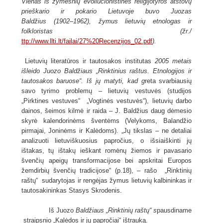
Vienas iš žymesnių evoliucionistinės religijotyros atstovų
prieškario ir pokario Lietuvoje
buvo Juozas
Baldžius (1902–1962), žymus lietuvių etnologas ir
folkloristas (žr./
ttp://www.llti.lt/failai/27%20Recenzijos_02.pdf
).
Lietuvių literatūros ir tautosakos institutas
2005 metais
išleido Juozo Baldžiaus „Rinktinius raštus. Etnologijos ir
tautosakos baruose“. Iš jų matyti, kad g
reta svarbiausių
savo tyrimo problemų – lietuvių vestuvės (studijos
„Pirktines vestuves“ „Vogtinės vestuvės“), lietuvių darbo
dainos, šeimos kilmė ir raida – J. Baldžius daug dėmesio
skyrė kalendorinėms šventėms (Velykoms, Balandžio
pirmajai, Joninėms ir Kalėdoms). „Jų tikslas – ne detaliai
analizuoti lietuviškuosius papročius, o išsiaiškinti jų
ištakas, tų ištakų ieškant romėnų žiemos ir pavasario
švenčių apeigų transformacijose bei apskritai Europos
žemdirbių švenčių tradicijose“ (p.18), – rašo „Rinktinių
raštų“ sudarytojas ir rengėjas žymus lietuvių kalbininkas ir
tautosakininkas Stasys Skrodenis.
Iš Juozo
Baldžiaus „Rinktinių raštų“ s
pausdiname
straipsnio „Kalėdos ir jų papročiai“ ištrauką.