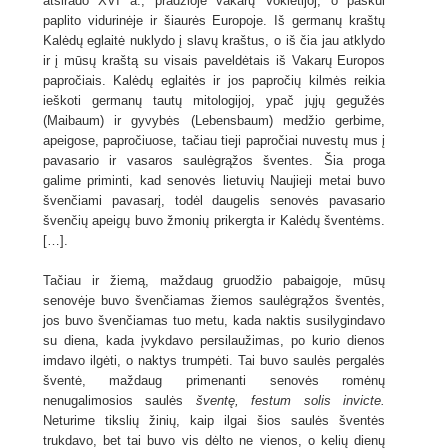
atsirado XVI a., pradžioje vakarų Vokietijoj, o paskui
paplito vidurinėje ir šiaurės Europoje. Iš germanų kraštų
Kalėdų eglaitė nuklydo į slavų kraštus, o iš čia jau atklydo
ir į mūsų kraštą su visais paveldėtais iš Vakarų Europos
papročiais. Kalėdų eglaitės ir jos papročių kilmės reikia
ieškoti germanų tautų mitologijoj, ypač jųjų gegužės
(Maibaum) ir gyvybės (Lebensbaum) medžio gerbime,
apeigose, papročiuose, tačiau tieji papročiai nuvestų mus į
pavasario ir vasaros saulėgrąžos šventes. Šia proga
galime priminti, kad senovės lietuvių Naujieji metai buvo
švenčiami pavasarį, todėl daugelis senovės pavasario
švenčių apeigų buvo žmonių prikergta ir Kalėdų šventėms.
[…].
Tačiau ir žiemą, maždaug gruodžio pabaigoje, mūsų
senovėje buvo švenčiamas žiemos saulėgrąžos šventės,
jos buvo švenčiamas tuo metu, kada naktis susilygindavo
su diena, kada įvykdavo persilaužimas, po kurio dienos
imdavo ilgėti, o naktys trumpėti. Tai buvo saulės pergalės
šventė, maždaug primenanti senovės romėnų
nenugalimosios saulės
šventę, festum solis invicte.
Neturime tikslių žinių, kaip ilgai šios saulės šventės
trukdavo, bet tai buvo vis dėlto ne vienos, o kelių dienų