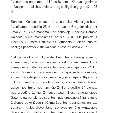
šventė, nes anuo metu abi šios šventės, Kristaus gimimas
ir Naujieji metai, buvo vieną ir tą pačią dieną, gruodžio 25
d.
Senovėje Kalėdos būdavo ne vienu laiku. Vienur jos buvo
švenčiamos gruodžio 25 d., kitur sausio 6 d., dar kitur net
kovo 25 d. Buvo manoma, kad senovėje ir pačioje Romoje
Kalėdos buvo švenčiamos sausio 6 d. Tik popiežius
Liberijus 553 metais nukėlė jas į gruodžio 25 dieną, nuo tol
paplitęs paprotys visur Kalėdas švęsti gruodžio 25 d.
Galime pasiklausti tik, kodėl buvo tokis Kalėdų švenčių
svyravimas, kodėl jos nebuvo iš sykio švenčiamos kurią
vieną dieną. Mat senovės Romoje nuo lapkričio 24 ligi
sausio 6 dienos buvo švenčiamos ilgos rudens šventės,
kurios buvo dalijamos keturiais nelygiais tarpais. Ilgiausios
ir linksmiausios jų buvo brumalijos, skirtos dievo Dioniso
garbei, jos truko nuo lapkričio 24 ligi gruodžio 17 dienos,
nuo gruodžio 17 ligi 24 buvo saturnalijos, romėnų dievo
Saturno garbei skirtos šventės, nuo gruodžio 24 ligi sausio
1 dienos buvo įžadų ir būrimų šventės, vadinamos
festum
votalis,
ir galop dievo Jano, senovės romėnų vyriausiojo
dievo, garbei, skirtos šventės, kurios buvo nuo sausio 1