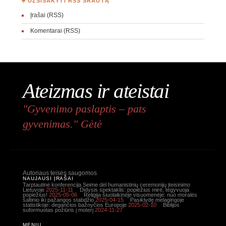
♣ UŽSISAKYTI RSS SRAUTĄ
Įrašai (RSS)
Komentarai (RSS)
Ateizmas ir ateistai
"Gyvenimo paslaptis – pats
gyvenimas." Gėtė
Autoriaus teisės saugomos
NAUJAUSI ĮRAŠAI
Tarptautinė konferencija Seime dėl humanistinių ceremonijų įteisinimo
Lietuvoje
2025-11-11
Didysis spektaklis: popiežius mirė, tegyvuoja
popiežius!
2025-05-06
Religija šiuolaikinėje visuomenėje: nuo moralės
šaltinio iki pažangos stabdžio
2025-04-15
Pasiklydę melagingoje
statistikoje: degančios bažnyčios Europoje
2025-02-10
Biblijos
suformuotas požiūris į moterį
2024-11-27
MENIU