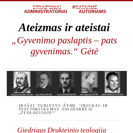
STRAIPSNIAI
PRATARMĖ
ADMINISTRATORIAI
AUTORIAMS
Ateizmas ir ateistai
„Gyvenimo paslaptis – pats
gyvenimas.“ Gėtė
ĮRAŠAI TURINTYS ŽYMĘ ‘TRIUKAI IR
STAČIOKIŠKUMAS SAVIDARBĖJE
„TEOLOGIJOJE“’
Giedriaus Drukteinio teologija