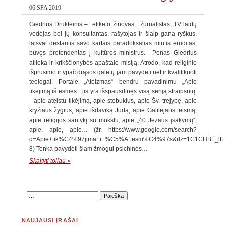
06 SPA 2019
Giedrius Drukteinis – etiketo žinovas, žurnalistas, TV laidų
vedėjas bei jų konsultantas, rašytojas ir šiaip gana ryškus,
laisvai dėstantis savo kartais paradoksalias mintis eruditas,
buvęs pretendentas į kultūros ministrus. Ponas Giedrius
atlieka ir krikščionybės apaštalo misiją. Atrodo, kad religinio
išprusimo ir ypač drąsos galėtų jam pavydėti net ir kvalifikuoti
teologai. Portale „Ateizmas“ bendru pavadinimu „Apie
tikėjimą iš esmės“ jis yra išspausdinęs visą seriją straipsnių:
apie ateistų tikėjimą, apie stebuklus, apie Šv. trejybę, apie
kryžiaus žygius, apie išdaviką Judą, apie Galilėjaus teismą,
apie religijos santykį su mokslu, apie „40 Jėzaus įsakymų“,
apie, apie, apie… (žr. https://www.google.com/search?
q=Apie+tik%C4%97jima+i+%C5%A1esm%C4%97s&rlz=1C1CHBF_ltLT7
8) Tenka pavydėti šiam žmogui psichinės…
Skaityti toliau »
NAUJAUSI ĮRAŠAI