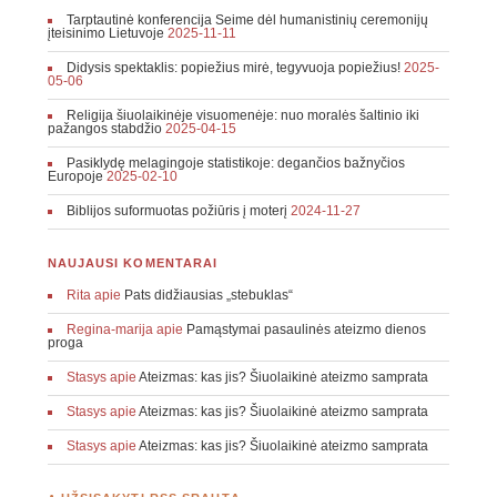
Tarptautinė konferencija Seime dėl humanistinių ceremonijų
įteisinimo Lietuvoje
2025-11-11
Didysis spektaklis: popiežius mirė, tegyvuoja popiežius!
2025-
05-06
Religija šiuolaikinėje visuomenėje: nuo moralės šaltinio iki
pažangos stabdžio
2025-04-15
Pasiklydę melagingoje statistikoje: degančios bažnyčios
Europoje
2025-02-10
Biblijos suformuotas požiūris į moterį
2024-11-27
NAUJAUSI KOMENTARAI
Rita
apie
Pats didžiausias „stebuklas“
Regina-marija
apie
Pamąstymai pasaulinės ateizmo dienos
proga
Stasys
apie
Ateizmas: kas jis? Šiuolaikinė ateizmo samprata
Stasys
apie
Ateizmas: kas jis? Šiuolaikinė ateizmo samprata
Stasys
apie
Ateizmas: kas jis? Šiuolaikinė ateizmo samprata