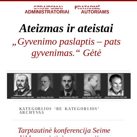
STRAIPSNIAI
PRATARMĖ
ADMINISTRATORIAI
AUTORIAMS
Ateizmas ir ateistai
„Gyvenimo paslaptis – pats
gyvenimas.“ Gėtė
KATEGORIJOS ‘BE KATEGORIJOS’
ARCHYVAS
Tarptautinė konferencija Seime