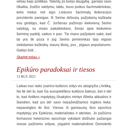
vėliau kaip politikas. Talentų jis turėjo daugybę, garsėjo savo
iškalba, žodžio valdymu, taktu, buvo puikus šachmatininkas,
kelis metus net ėjęs Lietuvos šachmatų federacijos
prezidento pareigas. Iš Seime dirbusių pažįstamų kažkada
esu girdėjęs, kad Č. Juršėnas pažinojo kiekvieną Seimo
valytoją, su visais pakalbėdavo, žinojo apie kiekvieno
šeiminę padėtį, vaikus ir pan. Tie mano pažįstami sakė, kad
tai yra tik poza ir jog Seimo pirmininkas taip elgiasi
siekdamas kažkokių siaurų tikslų, pvz., pigaus populiarumo.
Galėjo būti…
Skaityti toliau »
Epikūro paradoksai ir tiesos
13 RGS 2023
Laikas nuo laiko įvairios kultūros sritys vis atsigręžia į Antiką.
Ne tik dėl to, kad čia europietiškos kultūros šaknys, bet ir dėl
to, kad Antikos mąstytojų išsakytos mintys išlieka aktualios ir
šiandien, kad jos dėl savo nepažeidžiamos logikos lieka
nepaneigtos iki šiol. Vienas iš garsiausių šios epochos
mąstytojų yra Epikūras, materialistas ir ateistas. Jo pažiūros
formavosi helenizmo epochoje vykstant didžiulei pažangai
visose pažinimo srityse, įsigalint materialistinei Demokrito