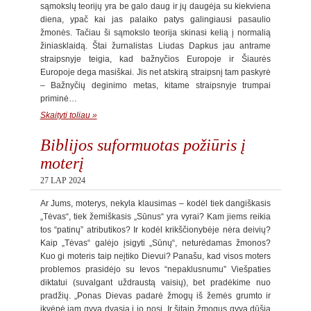
sąmokslų teorijų yra be galo daug ir jų daugėja su kiekviena
diena, ypač kai jas palaiko patys galingiausi pasaulio
žmonės. Tačiau ši sąmokslo teorija skinasi kelią į normalią
žiniasklaidą. Štai žurnalistas Liudas Dapkus jau antrame
straipsnyje teigia, kad bažnyčios Europoje ir Šiaurės
Europoje dega masiškai. Jis net atskirą straipsnį tam paskyrė
– Bažnyčių deginimo metas, kitame straipsnyje trumpai
priminė…
Skaityti toliau »
Biblijos suformuotas požiūris į
moterį
27 LAP 2024
Ar Jums, moterys, nekyla klausimas – kodėl tiek dangiškasis
„Tėvas“, tiek žemiškasis „Sūnus“ yra vyrai? Kam jiems reikia
tos “patinų” atributikos? Ir kodėl krikščionybėje nėra deivių?
Kaip „Tėvas“ galėjo įsigyti „Sūnų“, neturėdamas žmonos?
Kuo gi moteris taip neįtiko Dievui? Panašu, kad visos moters
problemos prasidėjo su Ievos “nepaklusnumu” Viešpaties
diktatui (suvalgant uždraustą vaisių), bet pradėkime nuo
pradžių. „Ponas Dievas padarė žmogų iš žemės grumto ir
įkvėpė jam gyvą dvasią į jo nosį. Ir šitaip žmogus gyvą dūšią