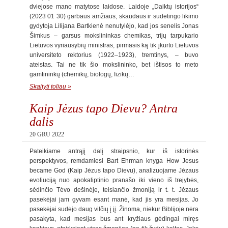
dviejose mano matytose laidose. Laidoje „Daiktų istorijos“
(2023 01 30) garbaus amžiaus, skaudaus ir sudėtingo likimo
gydytoja Lilijana Bartkienė nenutylėjo, kad jos senelis Jonas
Šimkus – garsus mokslininkas chemikas, trijų tarpukario
Lietuvos vyriausybių ministras, pirmasis ką tik įkurto Lietuvos
universiteto rektorius (1922–1923), tremtinys, – buvo
ateistas. Tai ne tik šio mokslininko, bet ištisos to meto
gamtininkų (chemikų, biologų, fizikų…
Skaityti toliau »
Kaip Jėzus tapo Dievu? Antra
dalis
20 GRU 2022
Pateikiame antrąjį dalį straipsnio, kur iš istorinės
perspektyvos, remdamiesi Bart Ehrman knyga How Jesus
became God (Kaip Jėzus tapo Dievu), analizuojame Jėzaus
evoliuciją nuo apokaliptinio pranašo iki vieno iš trejybės,
sėdinčio Tėvo dešinėje, teisiančio žmoniją ir t. t. Jėzaus
pasekėjai jam gyvam esant manė, kad jis yra mesijas. Jo
pasekėjai sudėjo daug vilčių į jį. Žinoma, niekur Biblijoje nėra
pasakyta, kad mesijas bus ant kryžiaus gėdingai miręs