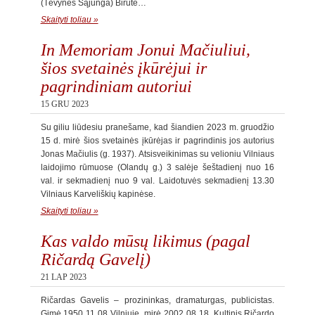
(Tėvynės Sąjunga) Birutė…
Skaityti toliau »
In Memoriam Jonui Mačiuliui,
šios svetainės įkūrėjui ir
pagrindiniam autoriui
15 GRU 2023
Su giliu liūdesiu pranešame, kad šiandien 2023 m. gruodžio
15 d. mirė šios svetainės įkūrėjas ir pagrindinis jos autorius
Jonas Mačiulis (g. 1937). Atsisveikinimas su velioniu Vilniaus
laidojimo rūmuose (Olandų g.) 3 salėje šeštadienį nuo 16
val. ir sekmadienį nuo 9 val. Laidotuvės sekmadienį 13.30
Vilniaus Karveliškių kapinėse.
Skaityti toliau »
Kas valdo mūsų likimus (pagal
Ričardą Gavelį)
21 LAP 2023
Ričardas Gavelis – prozininkas, dramaturgas, publicistas.
Gimė 1950 11 08 Vilniuje, mirė 2002 08 18. Kultinis Ričardo