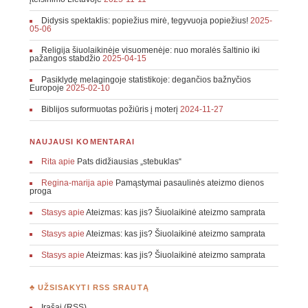
Didysis spektaklis: popiežius mirė, tegyvuoja popiežius!
2025-
05-06
Religija šiuolaikinėje visuomenėje: nuo moralės šaltinio iki
pažangos stabdžio
2025-04-15
Pasiklydę melagingoje statistikoje: degančios bažnyčios
Europoje
2025-02-10
Biblijos suformuotas požiūris į moterį
2024-11-27
NAUJAUSI KOMENTARAI
Rita
apie
Pats didžiausias „stebuklas“
Regina-marija
apie
Pamąstymai pasaulinės ateizmo dienos
proga
Stasys
apie
Ateizmas: kas jis? Šiuolaikinė ateizmo samprata
Stasys
apie
Ateizmas: kas jis? Šiuolaikinė ateizmo samprata
Stasys
apie
Ateizmas: kas jis? Šiuolaikinė ateizmo samprata
♣ UŽSISAKYTI RSS SRAUTĄ
Įrašai (RSS)