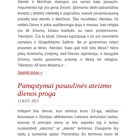
Ateisto ir tikinčiojo dialogas yra senas kaip pasaulis.
Argumentai irgi yra gerai žinomi. Įdomumo dėlei pabandžiau
kreiptis į dirbtinį intelektą ir paprašiau sukurti įsivaizduojamą
pokalbį tarp ateisto ir tikinčiojo. Štai rezultatas: Ateistas: Aš
netikiu Dievu ir jokia aukštesniąja jėga ir manau, kad religija
yra tik žmonių būdas tvarkytis su savo problemomis.
Tikintysis: Čia tu klysti. Dievas egzistuoja ir jis yra vienintelis
ramybės ir išsigelbėjimo šaltinis. Be jo gyvenimas neturi
prasmės ar tikslo. Ateistas: Kaip gali būti toks tikras? Nėra
jokių konkrečių įrodymų, kad Dievas egzistuoja, ir daugybė
žmonių randa gyvenimo prasmę ir tikslą be religijos.
Tikintysis: Aš turiu tikėjimą ir…
Skaityti toliau »
Pamąstymai pasaulinės ateizmo
dienos proga
15 KOV 2023
Artėjant šiai dienai, kuri minima kovo 23-ąją, atidžiau
klausiausi ir žiūrėjau atitinkamas Lietuvos televizijos laidas,
kuriose iš principo vienu ar kitu aspektu lyg ir turėjo
nuskambėti „ateizmo“ ar „ateisto“ terminas. Dauguma šių
laidų jį sumaniai apėjo. Paminėtas šis terminas buvo tik