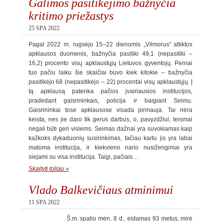
Galimos pasitikėjimo bažnyčia
kritimo priežastys
25 SPA 2022
Pagal 2022 m. rugsėjo 15–22 dienomis „Vilmorus“ atliktos
apklausos duomenis, bažnyčia pasitiki 49,1 (nepasitiki –
16,2) procento visų apklaustųjų Lietuvos gyventojų. Pernai
tuo pačiu laiku šie skaičiai buvo kiek kitokie – bažnyčia
pasitikėjo 68 (nepasitikėjo – 22) procentai visų apklaustųjų. Į
tą apklausą patenka pačios įvairiausios institucijos,
pradedant gaisrininkais, policija ir baigiant Seimu.
Gaisrininkai tose apklausose visada pirmauja. Tai nėra
keista, nes jie daro tik gerus darbus, o, pavyzdžiui, teismai
negali būti geri visiems. Seimas dažnai yra suvokiamas kaip
kažkoks dykaduonių susirinkimas, tačiau kartu jis yra labai
matoma institucija, ir kiekvieno nario nusižengimai yra
siejami su visa institucija. Taigi, pačiais…
Skaityti toliau »
Vlado Balkevičiaus atminimui
11 SPA 2022
Š.m. spalio mėn. 8 d., eidamas 93 metus, mirė