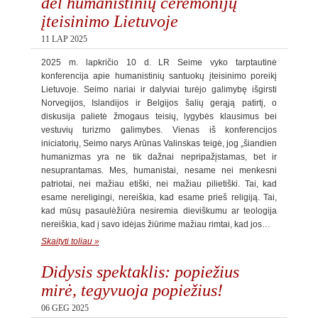
dėl humanistinių ceremonijų
įteisinimo Lietuvoje
11 LAP 2025
2025 m. lapkričio 10 d. LR Seime vyko tarptautinė
konferencija apie humanistinių santuokų įteisinimo poreikį
Lietuvoje. Seimo nariai ir dalyviai turėjo galimybę išgirsti
Norvegijos, Islandijos ir Belgijos šalių gerąją patirtį, o
diskusija palietė žmogaus teisių, lygybės klausimus bei
vestuvių turizmo galimybes. Vienas iš konferencijos
iniciatorių, Seimo narys Arūnas Valinskas teigė, jog „šiandien
humanizmas yra ne tik dažnai nepripažįstamas, bet ir
nesuprantamas. Mes, humanistai, nesame nei menkesni
patriotai, nei mažiau etiški, nei mažiau pilietiški. Tai, kad
esame nereligingi, nereiškia, kad esame prieš religiją. Tai,
kad mūsų pasaulėžiūra nesiremia dieviškumu ar teologija
nereiškia, kad į savo idėjas žiūrime mažiau rimtai, kad jos…
Skaityti toliau »
Didysis spektaklis: popiežius
mirė, tegyvuoja popiežius!
06 GEG 2025