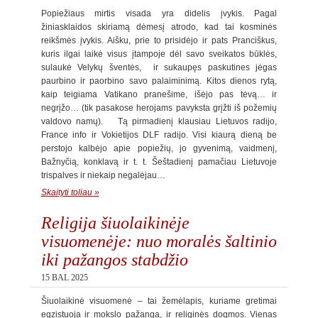
Popiežiaus mirtis visada yra didelis įvykis. Pagal
žiniasklaidos skiriamą dėmesį atrodo, kad tai kosminės
reikšmės įvykis. Aišku, prie to prisidėjo ir pats Pranciškus,
kuris ilgai laikė visus įtampoje dėl savo sveikatos būklės,
sulaukė Velykų šventės, ir sukaupęs paskutines jėgas
paurbino ir paorbino savo palaiminimą. Kitos dienos rytą,
kaip teigiama Vatikano pranešime, išėjo pas tėvą… ir
negrįžo… (tik pasakose herojams pavyksta grįžti iš požemių
valdovo namų). Tą pirmadienį klausiau Lietuvos radijo,
France info ir Vokietijos DLF radijo. Visi kiaurą dieną be
perstojo kalbėjo apie popiežių, jo gyvenimą, vaidmenį,
Bažnyčią, konklavą ir t. t. Šeštadienį pamačiau Lietuvoje
trispalves ir niekaip negalėjau…
Skaityti toliau »
Religija šiuolaikinėje
visuomenėje: nuo moralės šaltinio
iki pažangos stabdžio
15 BAL 2025
Šiuolaikinė visuomenė – tai žemėlapis, kuriame gretimai
egzistuoja ir mokslo pažanga, ir religinės dogmos. Vienas