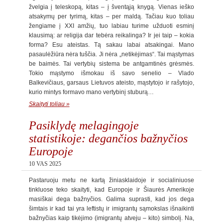
žvelgia į teleskopą, kitas – į šventąją knygą. Vienas ieško
atsakymų per tyrimą, kitas – per maldą. Tačiau kuo toliau
žengiame į XXI amžių, tuo labiau turime užduoti esminį
klausimą: ar religija dar tebėra reikalinga? Ir jei taip – kokia
forma? Esu ateistas. Tą sakau labai atsakingai. Mano
pasaulėžiūra nėra tuščia. Ji nėra „netikėjimas“. Tai mąstymas
be baimės. Tai vertybių sistema be antgamtinės grėsmės.
Tokio mąstymo išmokau iš savo senelio – Vlado
Balkevičiaus, garsaus Lietuvos ateisto, mąstytojo ir rašytojo,
kurio mintys formavo mano vertybinį stuburą…
Skaityti toliau »
Pasiklydę melagingoje
statistikoje: degančios bažnyčios
Europoje
10 VAS 2025
Pastaruoju metu ne kartą žiniasklaidoje ir socialiniuose
tinkluose teko skaityti, kad Europoje ir Šiaurės Amerikoje
masiškai dega bažnyčios. Galima suprasti, kad jos dega
šimtais ir kad tai yra leftistų ir imigrantų sąmokslas išnaikinti
bažnyčias kaip tikėjimo (imigrantų atveju – kito) simbolį. Na,