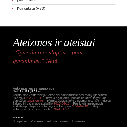
Komentarai (RSS)
Ateizmas ir ateistai
"Gyvenimo paslaptis – pats
gyvenimas." Gėtė
Autoriaus teisės saugomos
NAUJAUSI ĮRAŠAI
Tarptautinė konferencija Seime dėl humanistinių ceremonijų įteisinimo
Lietuvoje
2025-11-11
Didysis spektaklis: popiežius mirė, tegyvuoja
popiežius!
2025-05-06
Religija šiuolaikinėje visuomenėje: nuo moralės
šaltinio iki pažangos stabdžio
2025-04-15
Pasiklydę melagingoje
statistikoje: degančios bažnyčios Europoje
2025-02-10
Biblijos
suformuotas požiūris į moterį
2024-11-27
MENIU
Straipsniai
Pratarmė
Administratoriai
Autoriams