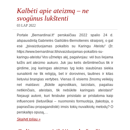
Kalbėti apie ateizmą – ne
svogūnus lukštenti
03 LAP 2022
Portale „Bernardinai.lt“ perskaičiau 2022 spalio 24 d.
atspausdintą Gabrielės Gailiūtės-Bernotienės straipsnį, o gal
esė „Įsivaizduojamas pokalbis su Karingu Ateistu“ (žr.
https://www.bernardinai.lt/isivaizduojamas-pokalbis-su-
karingu-ateistu/ Vos užmetęs akį, pagalvojau: vėl bus liejama
tulžis ant ateizmo aukuro. Juk jau kelis dešimtmečius tik ir
girdime, jog karingas ateizmas lyg koks siaubūnas siekia
sunaikinti ne tik religiją, bet ir dorovines, tautines ir kitas
lietuviui brangias vertybes. Vienas iš visiems žinomų veikėjų
net maldavo: „Būkite agnostikais, laicistais, pagaliau
netikinčiais, ateistais, tik nebūkite karingais ateistais!“
Nejaugi autorė, kuri feisbuke prisistato ar pristatoma kaip
influencerė (lietuviškai – nuomonės formuotoja, įtakotoja, o
paprasčiau propagandistė) imsis tokių nuvalkiotų metodų? O
perskaitęs opusą,…
Skaityti toliau »