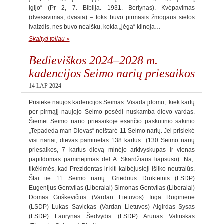
įgijo“ (Pr 2, 7. Biblija. 1931. Berlynas). Kvėpavimas
(dvėsavimas, dvasia) – toks buvo pirmasis žmogaus sielos
įvaizdis, nes buvo neaišku, kokia „jėga“ kilnoja…
Skaityti toliau »
Bedieviškos 2024–2028 m.
kadencijos Seimo narių priesaikos
14 LAP 2024
Prisiekė naujos kadencijos Seimas. Visada įdomu, kiek kartų
per pirmąjį naujojo Seimo posėdį nuskamba dievo vardas.
Šiemet Seimo nario priesaikoje esančio paskutinio sakinio
„Tepadeda man Dievas“ neištarė 11 Seimo narių. Jei prisiekė
visi nariai, dievas paminėtas 138 kartus (130 Seimo narių
priesaikos, 7 kartus dievą minėjo arkivyskupas ir vienas
papildomas paminėjimas dėl A. Skardžiaus liapsuso). Na,
tikėkimės, kad Prezidentas ir kiti kalbėjusieji išliko neutralūs.
Štai tie 11 Seimo narių: Griedrius Drukteinis (LSDP)
Eugenijus Gentvilas (Liberalai) Simonas Gentvilas (Liberalai)
Domas Griškevičius (Vardan Lietuvos) Inga Ruginienė
(LSDP) Lukas Savickas (Vardan Lietuvos) Algirdas Sysas
(LSDP) Laurynas Šedvydis (LSDP) Arūnas Valinskas