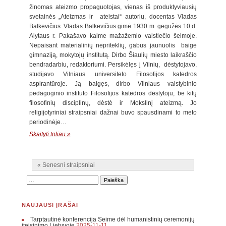
žinomas ateizmo propaguotojas, vienas iš produktyviausių
svetainės „Ateizmas ir ateistai“ autorių, docentas Vladas
Balkevičius. Vladas Balkevičius gimė 1930 m. gegužės 10 d.
Alytaus r. Pakašavo kaime mažažemio valstiečio šeimoje.
Nepaisant materialinių nepriteklių, gabus jaunuolis baigė
gimnaziją, mokytojų institutą. Dirbo Šiaulių miesto laikraščio
bendradarbiu, redaktoriumi. Persikėlęs į Vilnių, dėstytojavo,
studijavo Vilniaus universiteto Filosofijos katedros
aspirantūroje. Ją baigęs, dirbo Vilniaus valstybinio
pedagoginio instituto Filosofijos katedros dėstytoju, be kitų
filosofinių disciplinų, dėstė ir Mokslinį ateizmą. Jo
religijotyriniai straipsniai dažnai buvo spausdinami to meto
periodinėje…
Skaityti toliau »
« Senesni straipsniai
NAUJAUSI ĮRAŠAI
Tarptautinė konferencija Seime dėl humanistinių ceremonijų
įteisinimo Lietuvoje
2025-11-11