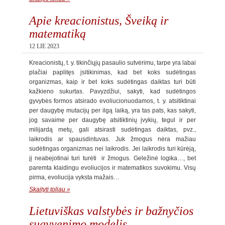
Apie kreacionistus, Šveiką ir
matematiką
12 LIE 2023
Kreacionistų, t. y. tikinčiųjų pasaulio sutvėrimu, tarpe yra labai
plačiai paplitęs įsitikinimas, kad bet koks sudėtingas
organizmas, kaip ir bet koks sudėtingas daiktas turi būti
kažkieno sukurtas. Pavyzdžiui, sakyti, kad sudėtingos
gyvybės formos atsirado evoliucionuodamos, t. y. atsitiktinai
per daugybę mutacijų per ilgą laiką, yra tas pats, kas sakyti,
jog savaime per daugybę atsitiktinių įvykių, tegul ir per
milijardą metų, gali atsirasti sudėtingas daiktas, pvz.,
laikrodis ar spausdintuvas. Juk žmogus nėra mažiau
sudėtingas organizmas nei laikrodis. Jei laikrodis turi kūrėją,
jį neabejotinai turi turėti ir žmogus. Geležinė logika…, bet
paremta klaidingu evoliucijos ir matematikos suvokimu. Visų
pirma, evoliucija vyksta mažais…
Skaityti toliau »
Lietuviškas valstybės ir bažnyčios
sugyvenimo modelis