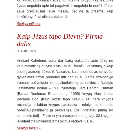
kankinys, atpirksiant visos žmonijos (ne tik žydų) kaltes. Joks
žydas negalėjo apie tai pagalvoti ir negalėjo to norėti. Jėzus
save greičiausiai laikė mesiju, bet ne ta prasme, kaip
krikščionybė tai aiškina dabar. Jis…
Skaityti toliau »
Kaip Jėzus tapo Dievu? Pirma
dalis
09 GRU 2022
Artėjant Kalėdoms verta dar kartą pakalbėti apie Jėzų ne
kaip metafizinę būtybę ir visų mūsų švenčių kaltininką, o kaip
istorinį asmenį. Jėzus iš Nazareto, kaip istorinės asmenybės,
gyvenimas rimtai pradėtas tirti dar 19 a. Šiame straipsnyje
trumpai apžvelgsiu vieną šiuolaikinių amerikiečių Naujojo
Testamento (toliau – NT) tyrinėtojo Bart Denton Ehrman
(Bartas Dentonas Ermanas, g. 1955) knygą How Jesus
Became God (Kaip Jėzus tapo Dievu). Tai nėra knygos
recenzija, o labiau knygos santrauka ir mintys, su kuriomis
norėčiau pasidalinti ją perskaitęs. Čia pristatau pirmą šio
straipsnio dalį. Ehrman yra parašęs ir redagavęs 33 knygas,
įskaitant tris universitetams skirtus vadovėlius. 6…
Skaityti toliau »