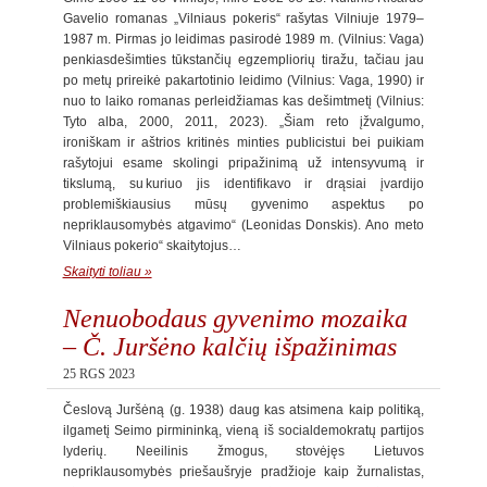
Gavelio romanas „Vilniaus pokeris“ rašytas Vilniuje 1979–
1987 m. Pirmas jo leidimas pasirodė 1989 m. (Vilnius: Vaga)
penkiasdešimties tūkstančių egzempliorių tiražu, tačiau jau
po metų prireikė pakartotinio leidimo (Vilnius: Vaga, 1990) ir
nuo to laiko romanas perleidžiamas kas dešimtmetį (Vilnius:
Tyto alba, 2000, 2011, 2023). „Šiam reto įžvalgumo,
ironiškam ir aštrios kritinės minties publicistui bei puikiam
rašytojui esame skolingi pripažinimą už intensyvumą ir
tikslumą, su kuriuo jis identifikavo ir drąsiai įvardijo
problemiškiausius mūsų gyvenimo aspektus po
nepriklausomybės atgavimo“ (Leonidas Donskis). Ano meto
Vilniaus pokerio“ skaitytojus…
Skaityti toliau »
Nenuobodaus gyvenimo mozaika
– Č. Juršėno kalčių išpažinimas
25 RGS 2023
Česlovą Juršėną (g. 1938) daug kas atsimena kaip politiką,
ilgametį Seimo pirmininką, vieną iš socialdemokratų partijos
lyderių. Neeilinis žmogus, stovėjęs Lietuvos
nepriklausomybės priešaušryje pradžioje kaip žurnalistas,