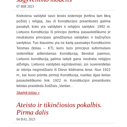
07 BIR 2023
Kiekviena valstybė savo teisės sistemoje įtvirtina tam tikrą
požiūrį į religiją. Jau iš Konstitucijos preambulės galima
pasakyti, koks yra valstybės ir religijos santykis. 1992 m.
Lietuvos Konstitucija iš principo įtvirtina pasaulietiškumo jir
neutralumo principais grindžiamus valstybės ir bažnyčios
santykius. Tuo klausimu yra ne kartą pasisakęs Konstitucinis
Teismas (toliau – KT), kuris tuos principus suformulavo
sistemiškai aiškindamas Konstituciją. Bendrai paėmus,
Lietuvos konstituciją galima laikyti gana neutralia religijos
atžvilgiu. Lietuvos valstybės egzistavimas, jos suverenitetas
ar istorija negrindžiami iš Dievo kildinama teise. Nuo 1922
m., kai buvo priimta pirmoji Konstitucija, nueitas ilgas kelias
pasaulietiškumo link. 1922 m. Konstitucijos preambulės
tekstas prasideda žodžiais „Vardan…
Skaityti toliau »
Ateisto ir tikinčiosios pokalbis.
Pirma dalis
04 BAL 2023